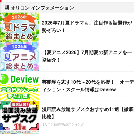
オリコン インフォメーション
2026年7月夏ドラマも、注目作＆話題作が
勢ぞろい！
【夏アニメ2026】7月期夏の新アニメを一
挙紹介！
芸能界を志す10代～20代を応援！ オーデ
ィション・スクール情報はDeview
漫画読み放題サブスクおすすめ11選【徹底
比較】
オリコン顧客満足度ランキング