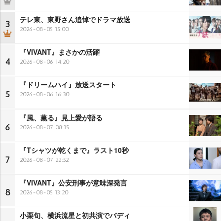
テレ東、東野さん追悼でドラマ放送
3
2026-08-05 15:00
『VIVANT』まさかの活躍
4
2026-08-06 14:20
『ドリームハイ』放送スタート
5
2026-08-06 16:30
『風、薫る』見上愛が語る
6
2026-08-07 08:15
『Tシャツが乾くまで』ラスト10秒
7
2026-08-07 22:52
『VIVANT』公安刑事が意味深発言
8
2026-08-05 13:20
小栗旬、横浜流星と初共演でバディ