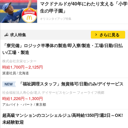
マクドナルドが40年にわたり支える「小学
生の甲子園」
オリコンタイアップ特集
求人特集
さらに見る
「寮完備」ロジック半導体の製造/即入寮/製造・工場/日勤/日払
い/工場・製造
株式会社京栄センター
時給1,700円～2,125円
派遣社員 / 北海道
「福祉調理スタッフ」無資格可/日勤のみ/デイサービス
NEW
社会福祉法人寿心会/老人 デイサービスセンター フォーライフ桃郷
時給1,226円～1,300円
アルバイト・パート / 東京都
超高級マンションのコンシェルジュ/高時給1350円!週2日～OK!
未経験歓迎