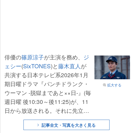
俳優の
篠原涼子
が主演を務め、
ジ
ェシー
(
SixTONES
)と
藤木直人
が
共演する日本テレビ系2026年1月
期日曜ドラマ『パンチドランク・
拡大する
ウーマン -脱獄まであと××日-』(毎
週日曜 後10:30～後11:25)が、11
日から放送される。それに先立っ
て、
高岸宏行
(
ティモンディ
)から
記事全文・写真を大きく見る
のコメントが到着した。