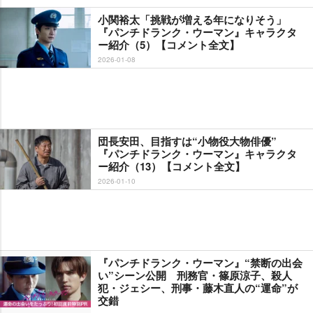
小関裕太「挑戦が増える年になりそう」
『パンチドランク・ウーマン』キャラクタ
ー紹介（5）【コメント全文】
2026-01-08
団長安田、目指すは“小物役大物俳優”
『パンチドランク・ウーマン』キャラクタ
ー紹介（13）【コメント全文】
2026-01-10
『パンチドランク・ウーマン』“禁断の出会
い”シーン公開 刑務官・篠原涼子、殺人
犯・ジェシー、刑事・藤木直人の“運命”が
交錯