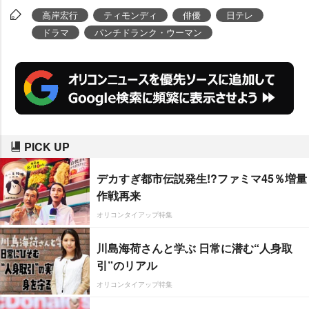
高岸宏行
ティモンディ
俳優
日テレ
ドラマ
パンチドランク・ウーマン
PICK UP
デカすぎ都市伝説発生!?ファミマ45％増量
作戦再来
オリコンタイアップ特集
川島海荷さんと学ぶ 日常に潜む“人身取
引”のリアル
オリコンタイアップ特集