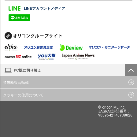
LINEアカウントメディア
PC版に切り替え
禁無断複写転載
クッキーの使用について
© oricon ME inc.
JASRAC許諾番号：
9009642140Y38026