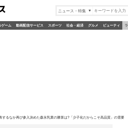
ニュース・特集
&ゲーム
動画配信サービス
スポーツ
社会・経済
グルメ
ビューティ
ラ
表するなか再び参入決めた森永乳業の勝算は?「少子化だからこそ高品質」の需要