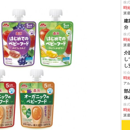
株
時給
派遣
建
分
株
時給
派遣
介
し
し
社会
時給
アル
部
休
株
時給
派遣