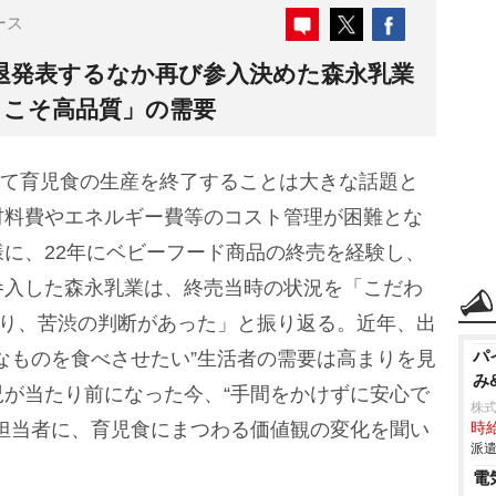
ース
退発表するなか再び参入決めた森永乳業
らこそ高品質」の需要
って育児食の生産を終了することは大きな話題と
材料費やエネルギー費等のコスト管理が困難とな
に、22年にベビーフード商品の終売を経験し、
参入した森永乳業は、終売当時の状況を「こだわ
なり、苦渋の判断があった」と振り返る。近年、出
パ
なものを食べさせたい”生活者の需要は高まりを見
み
が当たり前になった今、“手間をかけずに安心で
株
担当者に、育児食にまつわる価値観の変化を聞い
時給
派遣
電