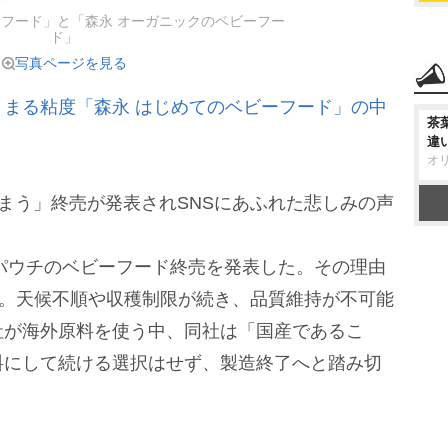
ーフード」と「森永 オーガニックのベビーフー
ド」
写真ページを見る
まる粘度「森永 はじめてのベビーフード」の中
茶
違
オ
まう」終売が発表されSNSにあふれた悲しみの声
パウチのベビーフード終売を発表した。その理由
難。天候不順や収穫制限が続き、品質維持が不可能
社が海外原料を使う中、同社は「国産であるこ
料にして続ける選択はせず、製造終了へと踏み切