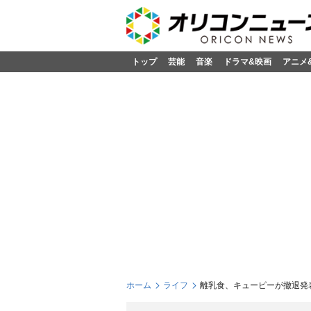
トップ
芸能
音楽
ドラマ&映画
アニメ
ホーム
ライフ
離乳食、キューピーが撤退発