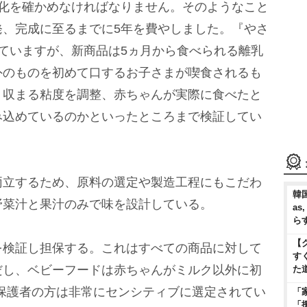
変化を確かめなければなりません。そのようなこと
発、完成に至るまでに5年を費やしました。『やさ
ていますが、新商品は5ヵ月から食べられる離乳
外のものを初めて口するお子さまが喫食されるも
く収まる粘度を調整、赤ちゃんが実際に食べたと
み込めているのかといったところまで検証してい
立するため、原料の選定や製造工程にもこだわ
韓国
野菜汁と果汁のみで味を設計している。
as
ら
【
を検証し担保する。これはすべての商品に対して
す
だし、ベビーフードは赤ちゃんがミルク以外に初
た
保護者の方は非常にセンシティブに選定されてい
「
「