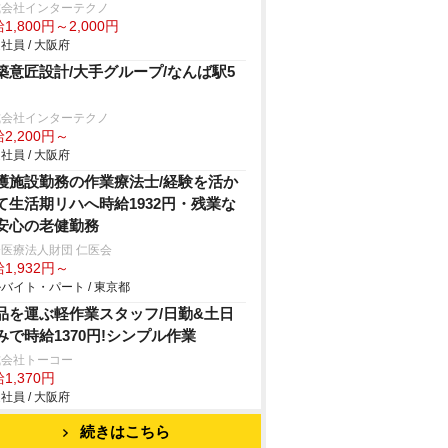
式会社インターテクノ
1,800円～2,000円
社員 / 大阪府
築意匠設計/大手グループ/なんば駅5
式会社インターテクノ
2,200円～
社員 / 大阪府
護施設勤務の作業療法士/経験を活か
て生活期リハへ時給1932円・残業な
安心の老健勤務
医療法人財団 仁医会
1,932円～
バイト・パート / 東京都
品を運ぶ軽作業スタッフ/日勤&土日
みで時給1370円!シンプル作業
式会社トーコー
1,370円
社員 / 大阪府
続きはこちら