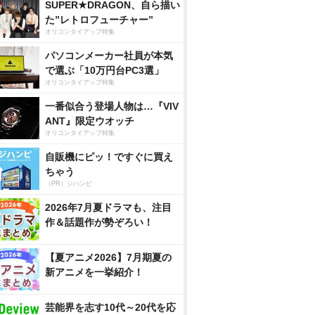
SUPER★DRAGON、自ら描い
た”レトロフューチャー”
オリコンタイアップ特集
パソコンメーカー社員が本気
で選ぶ「10万円台PC3選」
オリコンタイアップ特集
一番似合う登場人物は…『VIV
ANT』限定ウオッチ
オリコンタイアップ特集
自販機にピッ！ですぐに買え
ちゃう
（PR）ジハンピ
2026年7月夏ドラマも、注目
作＆話題作が勢ぞろい！
【夏アニメ2026】7月期夏の
新アニメを一挙紹介！
芸能界を志す10代～20代を応