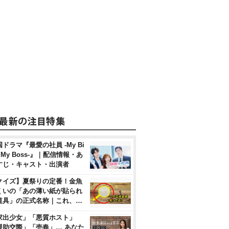
ドラマ『最愛の社員 -My Bi
, My Boss-』｜配信情報・あ
すじ・キャスト・出演者
クイズ】夏祭りの定番！金魚
くいの「あの薄い紙が貼られ
道具」の正式名称｜これ、…
家出少女」「悪質ホスト」
援助交際」「売春」… あなた