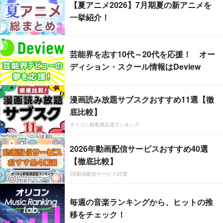
【夏アニメ2026】7月期夏の新アニメを
一挙紹介！
芸能界を志す10代～20代を応援！ オー
ディション・スクール情報はDeview
漫画読み放題サブスクおすすめ11選【徹
底比較】
オリコン顧客満足度ランキング
2026年動画配信サービスおすすめ40選
【徹底比較】
CS動画配信サービス20選
毎週の音楽ランキングから、ヒットの推
移をチェック！