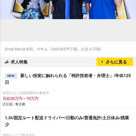
Snow Man岩本照、今年も『SASUKE甲子園』出演 (C)TBS
求人特集
さらに見る
新しい技術に触れられる「特許技術者・弁理士」/年休125
NEW
日
弁理士法人光陽国際特許事務所
月給30万円～70万円
正社員 / 東京都
1.5t/固定ルート配送ドライバー/日勤のみ/普通免許/土日休み/残業
少
SBSゼンツウ株式会社