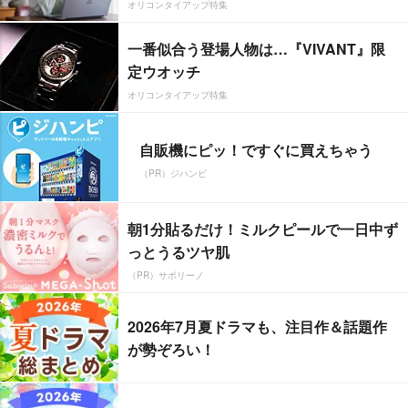
オリコンタイアップ特集
一番似合う登場人物は…『VIVANT』限
定ウオッチ
オリコンタイアップ特集
自販機にピッ！ですぐに買えちゃう
（PR）ジハンピ
朝1分貼るだけ！ミルクピールで一日中ず
っとうるツヤ肌
（PR）サボリーノ
2026年7月夏ドラマも、注目作＆話題作
が勢ぞろい！