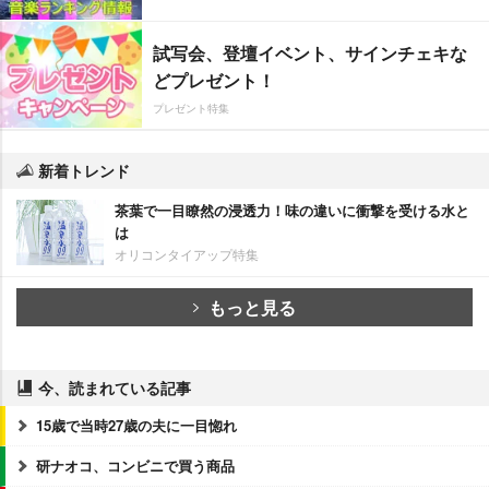
試写会、登壇イベント、サインチェキな
どプレゼント！
プレゼント特集
新着トレンド
茶葉で一目瞭然の浸透力！味の違いに衝撃を受ける水と
は
オリコンタイアップ特集
もっと見る
今、読まれている記事
15歳で当時27歳の夫に一目惚れ
研ナオコ、コンビニで買う商品