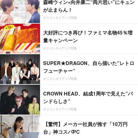
森崎ウィン×向井康二“両片思い”にキュン
が止まらん！
オリコンタイアップ特集
大好評につき再び！ファミマ名物45％増
量キャンペーン
オリコンタイアップ特集
SUPER★DRAGON、自ら描いた”レトロ
フューチャー”
オリコンタイアップ特集
CROWN HEAD、結成1周年で見えた”バ
ンドらしさ”
オリコンタイアップ特集
【驚愕】メーカー社員が推す「10万円
台」神コスパPC