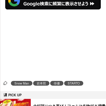
Snow Man
本照
俳優
STARTO
PICK UP
大好評につき再び！ファミマ名物45％増量