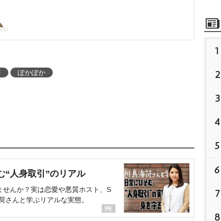
1
ジ
ぽかぽか
2
3
4
5
6
む“人身取引”のリアル
ませんか？実は恋愛や悪質ホスト、S
7
海荷さんと学ぶリアルな実態。
8