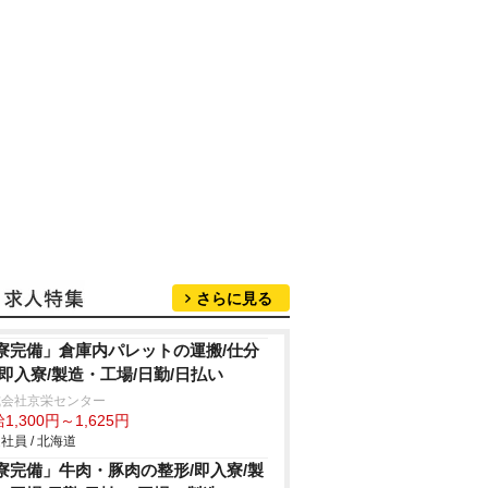
さらに見る
寮完備」倉庫内パレットの運搬/仕分
/即入寮/製造・工場/日勤/日払い
式会社京栄センター
1,300円～1,625円
社員 / 北海道
寮完備」牛肉・豚肉の整形/即入寮/製