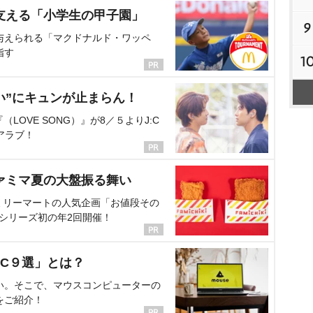
支える「小学生の甲子園」
9
与えられる「マクドナルド・ワッペ
指す
1
い”にキュンが止まらん！
OVE SONG）』が8／５よりJ:C
アラブ！
ァミマ夏の大盤振る舞い
ミリーマートの人気企画「お値段その
、シリーズ初の年2回開催！
C９選」とは？
い。そこで、マウスコンピューターの
をご紹介！