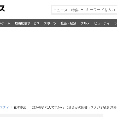
ニュース・特集
&ゲーム
動画配信サービス
スポーツ
社会・経済
グルメ
ビューティ
ラ
エティ
花澤香菜、「誰が好きなんですか?」にまさかの回答→スタジオ騒然 澤