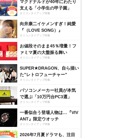
マクドナルドが40年にわたり
支える「小学生の甲子園」
オリコンタイアップ特集
向井康二イケメンすぎ！純愛
『（LOVE SONG）』
オリコンタイアップ特集
お値段そのまま45％増量！フ
ァミマ夏の大盤振る舞い
オリコンタイアップ特集
SUPER★DRAGON、自ら描い
た”レトロフューチャー”
オリコンタイアップ特集
パソコンメーカー社員が本気
で選ぶ「10万円台PC3選」
オリコンタイアップ特集
一番似合う登場人物は…『VIV
ANT』限定ウオッチ
オリコンタイアップ特集
2026年7月夏ドラマも、注目