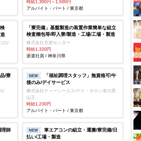
時給1,300円～1,500円
アルバイト・パート / 東京都
検
「寮完備」基盤製造の装置作業簡単な組立
検査梱包等/即入寮/製造・工場/工場・製造
製造
株式会社京栄センター
二CU
時給1,320円
派遣社員 / 神奈川県
品/寮
「福祉調理スタッフ」無資格可/午
NEW
後のみ/デイサービス
CU
株式会社ティーシーエス/デイ・サロン友の里
山王
時給1,230円
アルバイト・パート / 東京都
調理師
車エアコンの組立・運搬/寮完備/日
NEW
払い/工場・製造