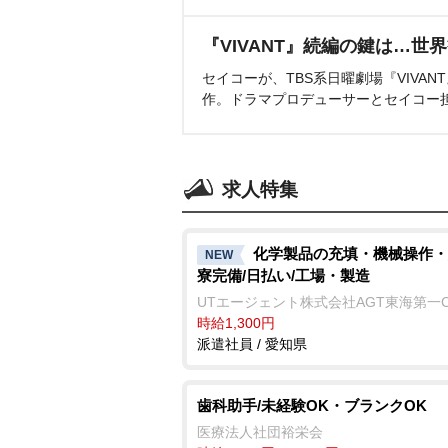
『VIVANT』続編の鍵は…世
セイコーが、TBS系日曜劇場『VIVA
作。ドラマプロデューサーとセイコー
求人特集
化学製品の充填・機械操作・
NEW
寮完備/日払い/工場・製造
UTエージェント株式会社AGT東海第一
時給1,300円
派遣社員 / 愛知県
歯科助手/未経験OK・ブランクOK
医療法人社団裕栄会