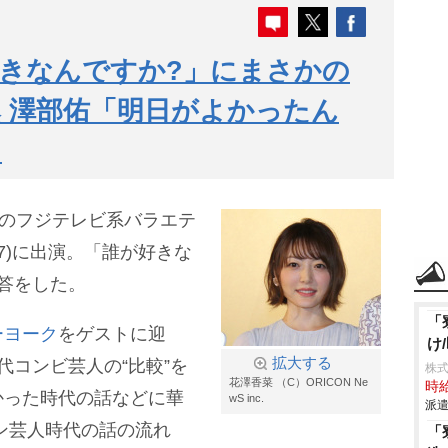
きなんですか?」にまさかの
 澤部佑「明日がよかったん
」
送のフジテレビ系バラエテ
47)に出演。「誰が好きな
答をした。
「
ーヨーク
をゲストに迎
け
拡大する
代コンビ芸人の“比較”を
株
花澤香菜 （C）ORICON Ne
時給
かった時代の話などに華
wS inc.
派遣
ン芸人時代の話の流れ
「