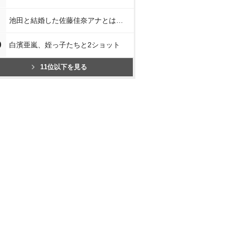
池田と結婚した佐藤佳奈アナとは…
0
白濱亜嵐、姪っ子たちと2ショット
11位以下を見る