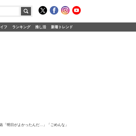
イフ
ランキング
推し活
新着トレンド
部佑「明日がよかったんだ…」「ごめんな」