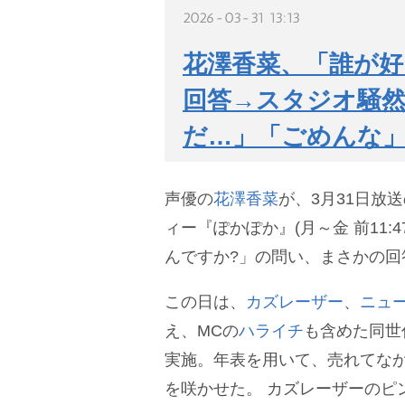
2026-03-31 13:13
花澤香菜、「誰が好
回答→スタジオ騒然
だ…」「ごめんな
声優の
花澤香菜
が、3月31日放
ィー『ぽかぽか』(月～金 前11:
んですか?」の問い、まさかの回
この日は、
カズレーザー
、
ニュ
え、MCの
ハライチ
も含めた同世
実施。年表を用いて、売れてな
を咲かせた。
カズレーザーのピ