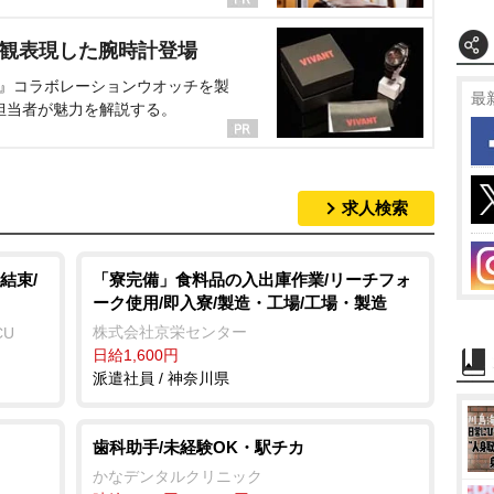
界観表現した腕時計登場
NT』コラボレーションウオッチを製
最
担当者が魅力を解説する。
求人検索
結束/
「寮完備」食料品の入出庫作業/リーチフォ
ーク使用/即入寮/製造・工場/工場・製造
株式会社京栄センター
CU
日給1,600円
派遣社員 / 神奈川県
歯科助手/未経験OK・駅チカ
かなデンタルクリニック