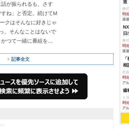
造
に話が振られるも、さす
株
ですね」と否定。続けてM
時給
派遣
ヨークはそんなに好きじゃ
N
っ、そんなことはないで
日
。かつて一緒に番組を
株
時給
「花澤さんってホントに
派遣
「
と暴露すると、花澤は
記事全文
相
てニューヨークに「誰が
社会
、花澤は間髪入れずに
時給
アル
ース
さん」とまさかの告
歯
客は大爆笑。澤部は「明
ト
時給
しんみりし、ニューヨー
アル
入れていた。