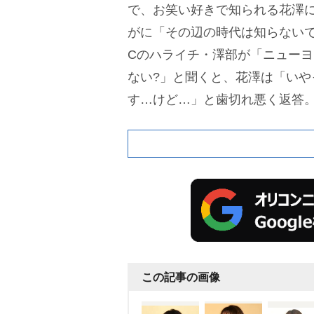
で、お笑い好きで知られる花澤
がに「その辺の時代は知らない
Cのハライチ・澤部が「ニュー
ない?」と聞くと、花澤は「いや
す…けど…」と歯切れ悪く返答
っていたハライチ・
井勇気
は
好きな時、前のめりだからね」
「そうですね」と認めた。
続け
好きなんですか?」と聞かれると
「私は明日のゲストの
アルコ&ピ
白。スタジオは騒然となり、観
日がよかったっだ…そっか」と
この記事の画像
クに「ごめんな」とフォローを