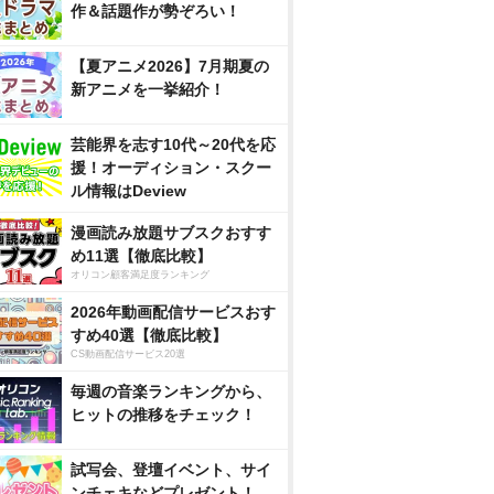
作＆話題作が勢ぞろい！
【夏アニメ2026】7月期夏の
新アニメを一挙紹介！
芸能界を志す10代～20代を応
援！オーディション・スクー
ル情報はDeview
漫画読み放題サブスクおすす
め11選【徹底比較】
オリコン顧客満足度ランキング
2026年動画配信サービスおす
すめ40選【徹底比較】
CS動画配信サービス20選
毎週の音楽ランキングから、
ヒットの推移をチェック！
試写会、登壇イベント、サイ
ンチェキなどプレゼント！