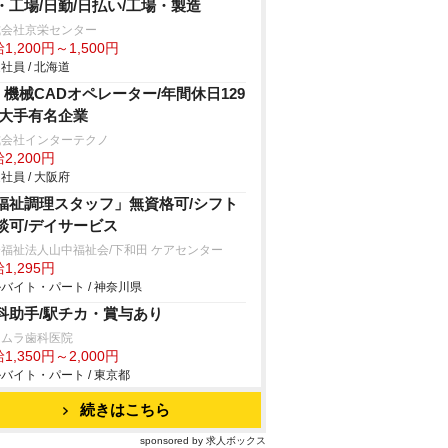
・工場/日勤/日払い/工場・製造
式会社京栄センター
1,200円～1,500円
社員 / 北海道
X 機械CADオペレーター/年間休日129
/大手有名企業
式会社インターテクノ
2,200円
社員 / 大阪府
福祉調理スタッフ」無資格可/シフト
談可/デイサービス
福祉法人山中福祉会/下和田 ケアセンター
1,295円
バイト・パート / 神奈川県
科助手/駅チカ・賞与あり
ヨムラ歯科医院
1,350円～2,000円
バイト・パート / 東京都
続きはこちら
sponsored by 求人ボックス