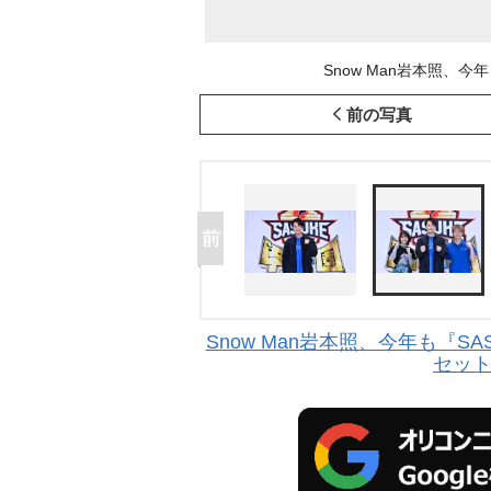
Snow Man岩本照、今年
前の写真
Snow Man岩本照、今年も『
セッ