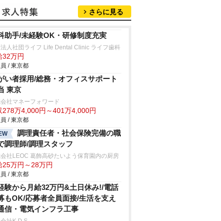
さらに見る
科助手/未経験OK・研修制度充実
法人社団ライフ Life Dental Clinic ライフ歯科
給32万円
員 / 東京都
がい者採用/総務・オフィスサポート
当 東京
式会社マネーフォワード
278万4,000円～401万4,000円
員 / 東京都
調理責任者・社会保険完備の職
EW
で調理師/調理スタッフ
会社LEOC 葛飾高砂たいよう保育園内の厨房
給25万円～28万円
員 / 東京都
経験から月給32万円&土日休み!/電話
募もOK/応募者全員面接/生活を支え
通信・電気インフラ工事