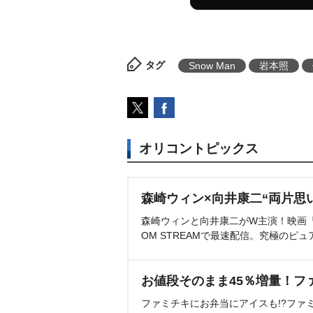
タグ
Snow Man
本照
オリコントピックス
森崎ウィン×向井康二“両片思
森崎ウィンと向井康二がW主演！映画『（L
OM STREAMで最速配信。究極のピュ
お値段そのまま45％増量！フ
ファミチキにお弁当にアイスも!?ファ