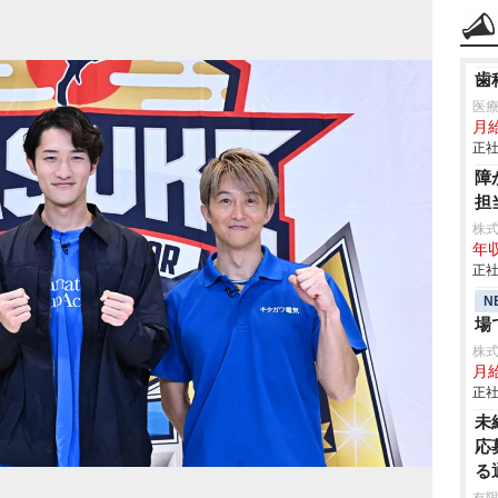
歯
医療
月
正社
障
担
株
年収
正社
N
場
株式
月
正社
未
応
る