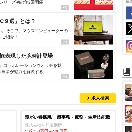
最
、シリーズ初の年2回開催！
C９選」とは？
い。そこで、マウスコンピューターの
をご紹介！
界観表現した腕時計登場
NT』コラボレーションウオッチを製
担当者が魅力を解説する。
求人検索
障がい者採用/一般事務・庶務・生産技能職
株式会社神戸製鋼所
年収350万円～480万円