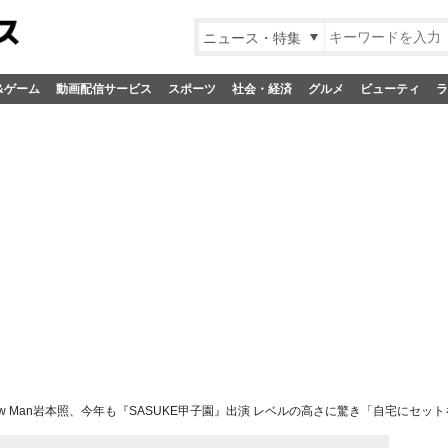
ニュース・特集
&ゲーム
動画配信サービス
スポーツ
社会・経済
グルメ
ビューティ
ラ
ow Man岩本照、今年も『SASUKE甲子園』出演 レベルの高さに驚き「自宅にセッ