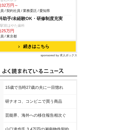
会社K.D.S
給32万円～
員 / 契約社員 / 業務委託 / 愛知県
科助手/未経験OK・研修制度充実
賀駅前はやた歯科
給25万円
員 / 東京都
続きはこちら
sponsored by 求人ボックス
15歳で当時27歳の夫に一目惚れ
研ナオコ、コンビニで買う商品
芸能界、海外への移住報告相次ぐ
山口達也氏 3.4万円の湘南物件契約