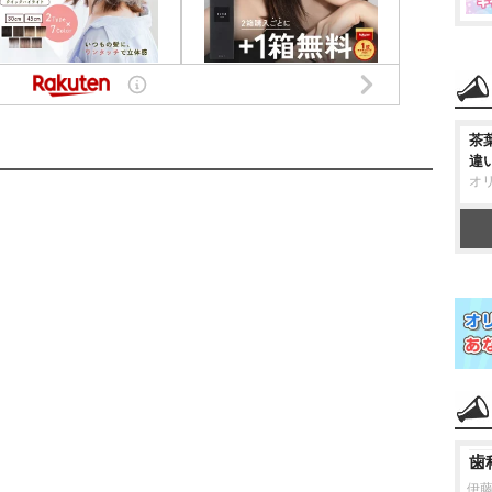
茶
違
オ
歯
伊