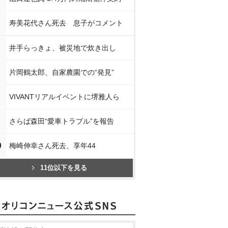
寿美花代さん死去 息子がコメント
井手らっきょ、被災地で炊き出し
片岡鶴太郎、自家農園での“発見”
VIVANTリアルイベントに堺雅人ら
さらば森田“愛車トラブル”を報告
0
梅崎伸幸さん死去、享年44
11位以下を見る