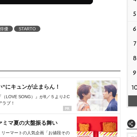
5
6
俳優
STARTO
7
8
9
い”にキュンが止まらん！
1
OVE SONG）』が8／５よりJ:C
アラブ！
ァミマ夏の大盤振る舞い
ミリーマートの人気企画「お値段その