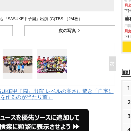
有限
月
正社
歯
も『SASUKE甲子園』出演 (C)TBS （2/4枚）
用
次の写真
月
正社
1
SASUKE甲子園』出演 レベルの高さに驚き「自宅に
トを作るのが当たり前」
2
3
4