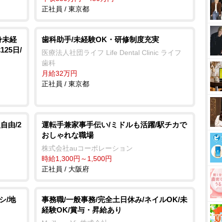
正社員 / 東京都
身未経
歯科助手/未経験OK・研修制度充実
25日/
医療法人社団ライフ Life Dental Clinic ライフ
歯科
月給32万円
正社員 / 東京都
自由/2
運転手兼家事手伝い/ミドルも活躍/駅チカで
おしゃれな職場
株式会社auコーポレーション
時給1,300円～1,500円
正社員 / 大阪府
シ/地
事務職/一般事務/完全土日休み/ネイルOK/未
経験OK/賞与・昇給あり