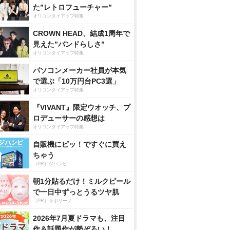
た”レトロフューチャー”
オリコンタイアップ特集
CROWN HEAD、結成1周年で
見えた”バンドらしさ”
オリコンタイアップ特集
パソコンメーカー社員が本気
で選ぶ「10万円台PC3選」
オリコンタイアップ特集
『VIVANT』限定ウオッチ、プ
ロデューサーの感想は
オリコンタイアップ特集
自販機にピッ！ですぐに買え
ちゃう
（PR）ジハンピ
朝1分貼るだけ！ミルクピール
で一日中ずっとうるツヤ肌
（PR）サボリーノ
2026年7月夏ドラマも、注目
作＆話題作が勢ぞろい！