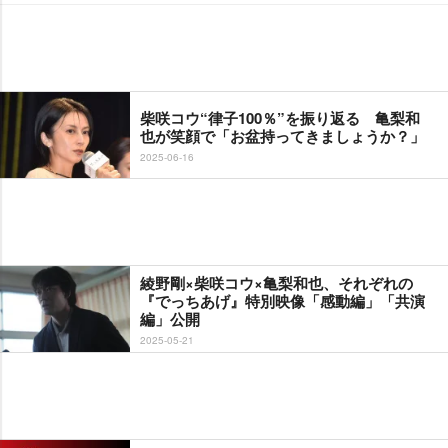
柴咲コウ“律子100％”を振り返る 亀梨和
也が笑顔で「お盆持ってきましょうか？」
2025-06-16
綾野剛×柴咲コウ×亀梨和也、それぞれの
『でっちあげ』特別映像「感動編」「共演
編」公開
2025-05-21