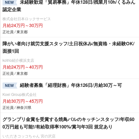
未経験歓迎「貿易事務」年休128日/残業月10h/くるみん
NEW
認定企業
株式会社日本ロックサービス
月給24万円～30万円
正社員 / 東京都
障がい者向け就労支援スタッフ/土日祝休み/無資格・未経験OK/
面接1回
kotrio紹介横浜支店
月給24万円～40万円
正社員 / 東京都
経験者募集「経理財務」年休126日/月給30万～可
NEW
Koei Group株式会社
月給30万円～45万円
正社員 / 神奈川県
グランプリ金賞を受賞する焼鳥バルのキッチンスタッフ/年収60
0万円超も可能!/有給取得率100%/賞与年3回 規定あり
いただきコッコちゃん 宮の沢店