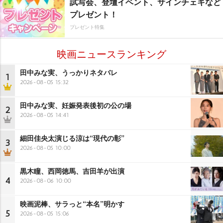
試写会、登壇イベント、サインチェキなど
プレゼント！
プレゼント特集
映画ニュースランキング
田中みな実、うっかりネタバレ
1
2026-08-05 15:32
田中みな実、妊娠発表後初の公の場
2
2026-08-05 14:41
細田佳央太演じる涼は“現代の彰”
3
2026-08-05 10:00
黒木瞳、西岡徳馬、吉田羊が出演
4
2026-08-06 10:00
映画泥棒、サラっと“本名”明かす
5
2026-08-05 15:06