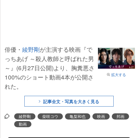
俳優・
綾野剛
が主演する映画『で
っちあげ ～殺人教師と呼ばれた男
～』(6月27日公開)より、胸糞悪さ
拡大する
100%のショート動画4本が公開さ
れた。
記事全文・写真を大きく見る
綾野剛
柴咲コウ
亀梨和也
映画
邦画
動画