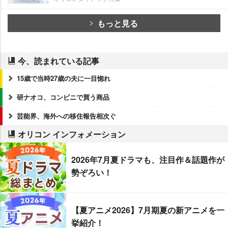
もっと見る
今、読まれている記事
15歳で当時27歳の夫に一目惚れ
研ナオコ、コンビニで買う商品
芸能界、海外への移住報告相次ぐ
オリコン インフォメーション
2026年7月夏ドラマも、注目作＆話題作が
勢ぞろい！
【夏アニメ2026】7月期夏の新アニメを一
挙紹介！