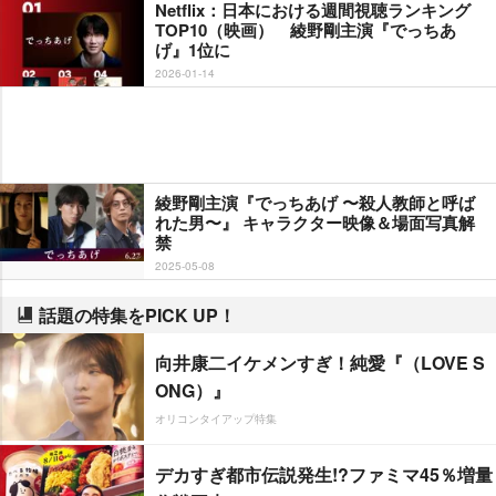
Netflix：日本における週間視聴ランキング
TOP10（映画） 綾野剛主演『でっちあ
げ』1位に
2026-01-14
綾野剛主演『でっちあげ 〜殺人教師と呼ば
れた男〜』 キャラクター映像＆場面写真解
禁
2025-05-08
話題の特集をPICK UP！
向井康二イケメンすぎ！純愛『（LOVE S
ONG）』
オリコンタイアップ特集
デカすぎ都市伝説発生!?ファミマ45％増量