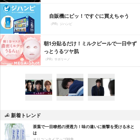
自販機にピッ！ですぐに買えちゃう
（PR）ジハンピ
朝1分貼るだけ！ミルクピールで一日中ず
っとうるツヤ肌
（PR）サボリーノ
新着トレンド
茶葉で一目瞭然の浸透力！味の違いに衝撃を受ける水と
は
オリコンタイアップ特集