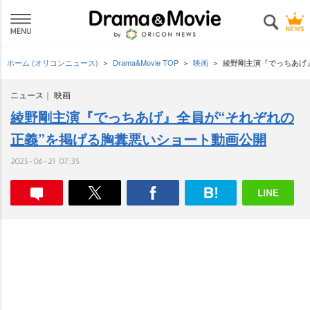
ホーム (オリコンニュース)
Drama&Movie TOP
映画
綾野剛主演『でっちあげ
ニュース
映画
綾野剛主演『でっちあげ』全員が“それぞれの
正義”を掲げる胸糞悪いショート動画公開
2025-06-21 07:35