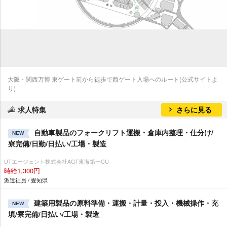
大阪・関西万博 東ゲート前から徒歩で西ゲート入場へのルート(公式サイトよ
り)
求人特集
さらに見る
自動車製品のフォークリフト運搬・倉庫内整理・仕分け/
NEW
寮完備/日勤/日払い/工場・製造
UTエージェント株式会社AGT東海第一CU
時給1,300円
派遣社員 / 愛知県
建築用製品の原料準備・運搬・計量・投入・機械操作・充
NEW
填/寮完備/日払い/工場・製造