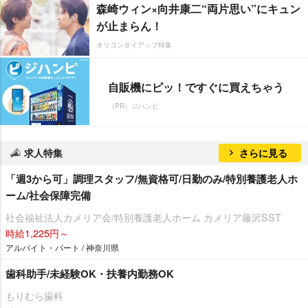
森崎ウィン×向井康二“両片思い”にキュン
が止まらん！
オリコンタイアップ特集
自販機にピッ！ですぐに買えちゃう
（PR）ジハンピ
求人特集
さらに見る
「週3から可」調理スタッフ/無資格可/日勤のみ/特別養護老人ホ
ーム/社会保障完備
社会福祉法人カメリア会/特別養護老人ホーム カメリア藤沢SST
時給1,225円～
アルバイト・パート / 神奈川県
歯科助手/未経験OK・扶養内勤務OK
もりむら歯科