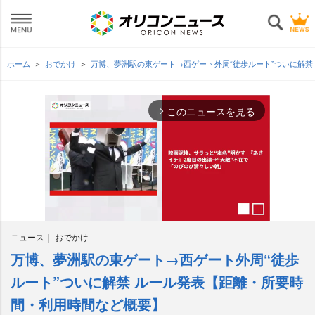
ホーム
おでかけ
万博、夢洲駅の東ゲート→西ゲート外周“徒歩ルート”ついに解
このニュースを見る
arrow_forward_ios
ニュース
おでかけ
万博、夢洲駅の東ゲート→西ゲート外周“徒歩
M
u
ルート”ついに解禁 ルール発表【距離・所要時
t
間・利用時間など概要】
e