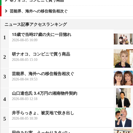
芸能界、海外への移住報告相次ぐ
ニュース記事アクセスランキング
15歳で当時27歳の夫に一目惚れ
1
2026-08-05 16:09
研ナオコ、コンビニで買う商品
2
2026-08-05 15:10
芸能界、海外への移住報告相次ぐ
3
2026-08-04 19:53
山口達也氏 3.4万円の湘南物件契約
4
2026-08-03 12:18
井手らっきょ、被災地で炊き出し
5
2026-08-05 10:39
田中みな実、うっかりネタバレ