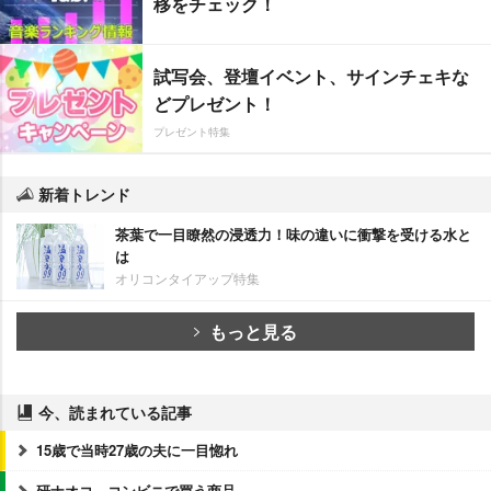
移をチェック！
試写会、登壇イベント、サインチェキな
どプレゼント！
プレゼント特集
新着トレンド
茶葉で一目瞭然の浸透力！味の違いに衝撃を受ける水と
は
オリコンタイアップ特集
もっと見る
今、読まれている記事
15歳で当時27歳の夫に一目惚れ
研ナオコ、コンビニで買う商品