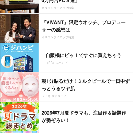
0万円台PC３選」
オリコンタイアップ特集
『VIVANT』限定ウオッチ、プロデュー
サーの感想は
オリコンタイアップ特集
自販機にピッ！ですぐに買えちゃう
（PR）ジハンピ
朝1分貼るだけ！ミルクピールで一日中ず
っとうるツヤ肌
（PR）サボリーノ
2026年7月夏ドラマも、注目作＆話題作
が勢ぞろい！