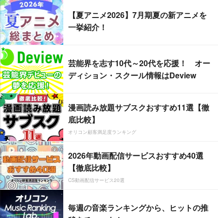
【夏アニメ2026】7月期夏の新アニメを
一挙紹介！
芸能界を志す10代～20代を応援！ オー
ディション・スクール情報はDeview
漫画読み放題サブスクおすすめ11選【徹
底比較】
オリコン顧客満足度ランキング
2026年動画配信サービスおすすめ40選
【徹底比較】
CS動画配信サービス20選
毎週の音楽ランキングから、ヒットの推