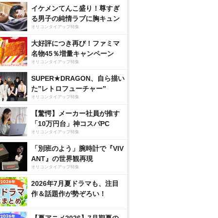
イケメンてんこ盛り！尊すぎ
る男子の純情ラブに胸キュン
オリコンタイアップ特集
大好評につき再び！ファミマ
名物45％増量キャンペーン
オリコンタイアップ特集
SUPER★DRAGON、自ら描い
た”レトロフューチャー”
オリコンタイアップ特集
【驚愕】メーカー社員が推す
「10万円台」神コスパPC
オリコンタイアップ特集
「別班のよう」腕時計で『VIV
ANT』の世界観再現
オリコンタイアップ特集
2026年7月夏ドラマも、注目
作＆話題作が勢ぞろい！