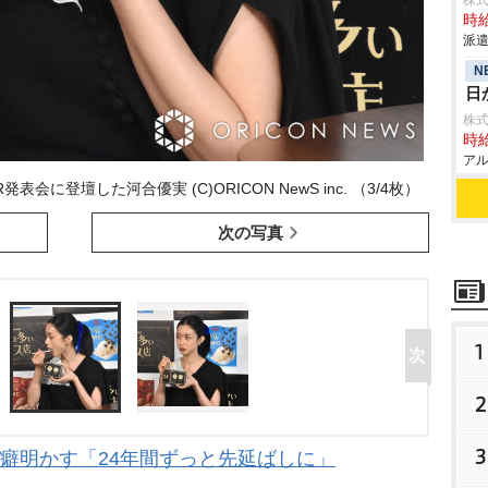
株
時給
派遣
N
日
株
時給
アル
表会に登壇した河合優実 (C)ORICON NewS inc. （3/4枚）
次の写真
1
2
3
癖明かす「24年間ずっと先延ばしに」