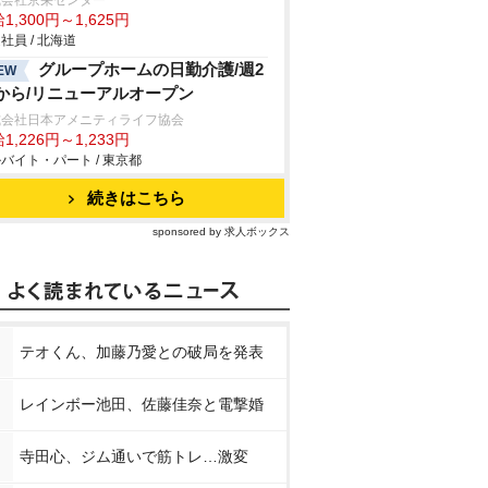
式会社京栄センター
1,300円～1,625円
社員 / 北海道
グループホームの日勤介護/週2
EW
から/リニューアルオープン
式会社日本アメニティライフ協会
1,226円～1,233円
バイト・パート / 東京都
続きはこちら
sponsored by 求人ボックス
テオくん、加藤乃愛との破局を発表
レインボー池田、佐藤佳奈と電撃婚
寺田心、ジム通いで筋トレ…激変