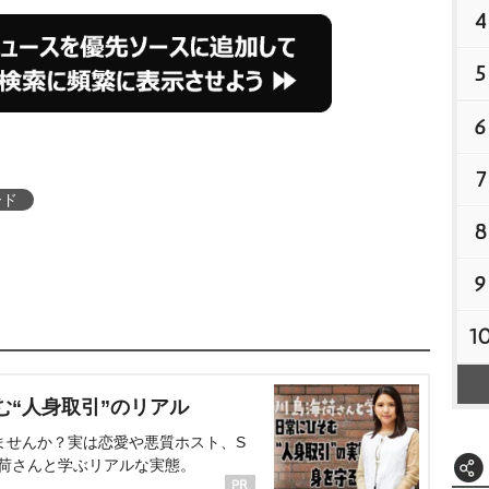
4
5
6
7
ード
8
9
1
む“人身取引”のリアル
ませんか？実は恋愛や悪質ホスト、S
海荷さんと学ぶリアルな実態。