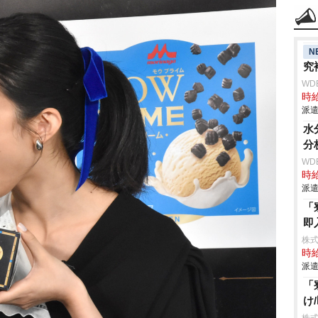
N
究
WD
時給
派遣
水
分
WD
時給
派遣
「
即
株
時給
派遣
「
け