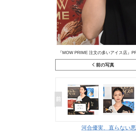
『MOW PRIME 注文の多いアイス店』PR発
前の写真
河合優実、直らない悪