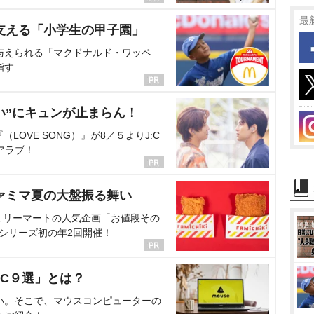
最
支える「小学生の甲子園」
与えられる「マクドナルド・ワッペ
指す
い”にキュンが止まらん！
OVE SONG）』が8／５よりJ:C
アラブ！
ァミマ夏の大盤振る舞い
ミリーマートの人気企画「お値段その
、シリーズ初の年2回開催！
C９選」とは？
い。そこで、マウスコンピューターの