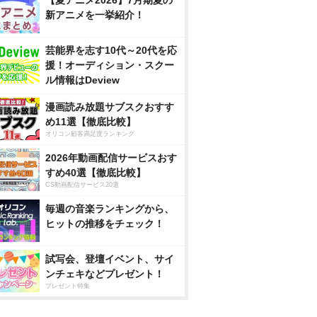
【夏アニメ2026】7月期夏の
新アニメを一挙紹介！
芸能界を志す10代～20代を応
援！オーディション・スクー
ル情報はDeview
漫画読み放題サブスクおすす
め11選【徹底比較】
オリコン顧客満足度ランキング
2026年動画配信サービスおす
すめ40選【徹底比較】
CS動画配信サービス20選
毎週の音楽ランキングから、
ヒットの推移をチェック！
試写会、登壇イベント、サイ
ンチェキなどプレゼント！
プレゼント特集