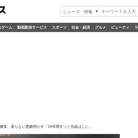
ニュース・特集
&ゲーム
動画配信サービス
スポーツ
社会・経済
グルメ
ビューティ
ラ
優実、直らない悪癖明かす「24年間ずっと先延ばしに」