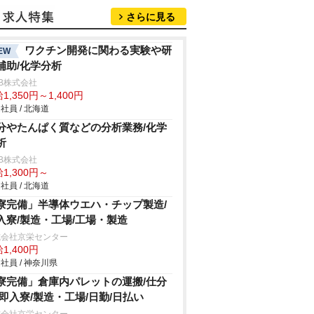
さらに見る
ワクチン開発に関わる実験や研
EW
補助/化学分析
B株式会社
1,350円～1,400円
社員 / 北海道
分やたんぱく質などの分析業務/化学
析
B株式会社
1,300円～
社員 / 北海道
寮完備」半導体ウエハ・チップ製造/
入寮/製造・工場/工場・製造
式会社京栄センター
1,400円
社員 / 神奈川県
寮完備」倉庫内パレットの運搬/仕分
/即入寮/製造・工場/日勤/日払い