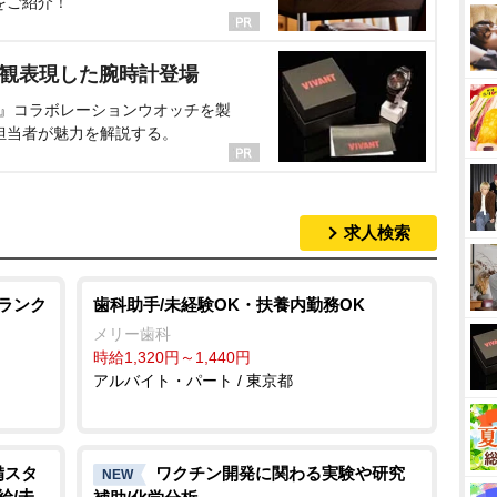
をご紹介！
界観表現した腕時計登場
NT』コラボレーションウオッチを製
担当者が魅力を解説する。
求人検索
ブランク
歯科助手/未経験OK・扶養内勤務OK
メリー歯科
時給1,320円～1,440円
アルバイト・パート / 東京都
備スタ
ワクチン開発に関わる実験や研究
NEW
給/未