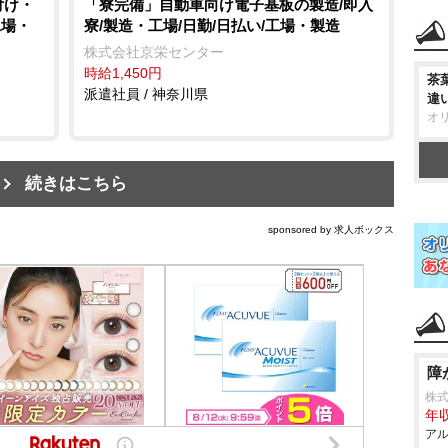
付け・
「寮完備」自動車向け電子基板の製造/即入
工場・
寮/製造・工場/日勤/日払い/工場・製造
株式会社京栄センター
時給1,450円
茶
派遣社員 / 神奈川県
違
オ
続きはこちら
sponsored by 求人ボックス
障
株
年収
アル