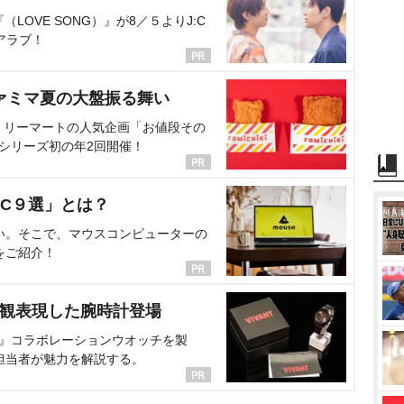
OVE SONG）』が8／５よりJ:C
アラブ！
ァミマ夏の大盤振る舞い
ミリーマートの人気企画「お値段その
、シリーズ初の年2回開催！
C９選」とは？
い。そこで、マウスコンピューターの
をご紹介！
界観表現した腕時計登場
NT』コラボレーションウオッチを製
担当者が魅力を解説する。