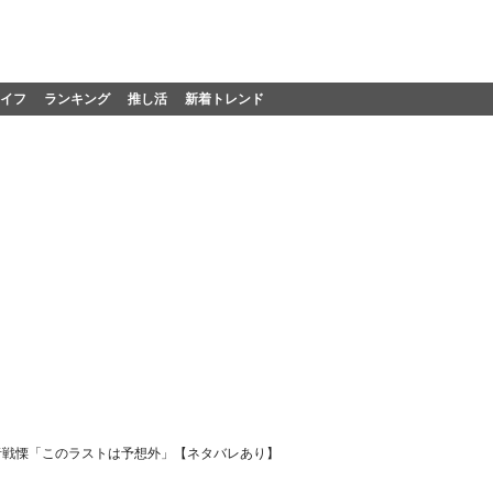
イフ
ランキング
推し活
新着トレンド
者戦慄「このラストは予想外」【ネタバレあり】