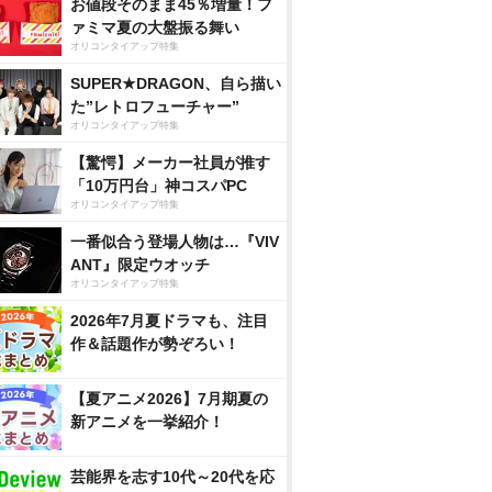
お値段そのまま45％増量！フ
ァミマ夏の大盤振る舞い
オリコンタイアップ特集
SUPER★DRAGON、自ら描い
た”レトロフューチャー”
オリコンタイアップ特集
【驚愕】メーカー社員が推す
「10万円台」神コスパPC
オリコンタイアップ特集
一番似合う登場人物は…『VIV
ANT』限定ウオッチ
オリコンタイアップ特集
2026年7月夏ドラマも、注目
作＆話題作が勢ぞろい！
【夏アニメ2026】7月期夏の
新アニメを一挙紹介！
芸能界を志す10代～20代を応