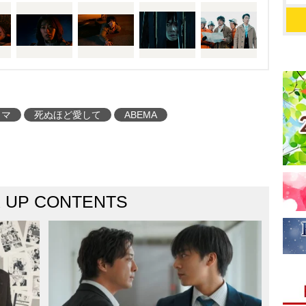
。共依存状態から抜け出
。緊迫のカーチェイスを
と澪の“究極の愛”の形が
ーレを迎え、視聴者から
「期待を超えた1時間だ
ラマ
死ぬほど愛して
ABEMA
リしたけど、終わってほ
、澪役が美織ちゃんで良
れた。
K UP CONTENTS