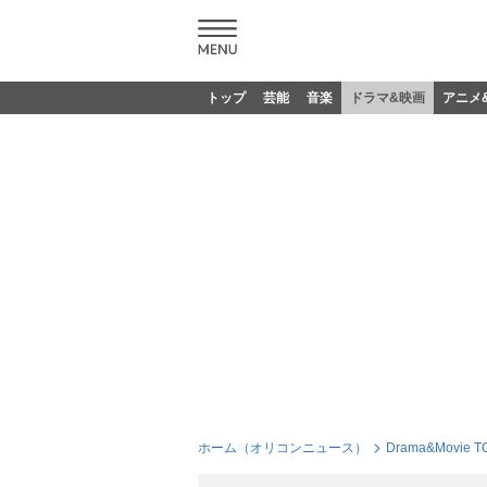
トップ
芸能
音楽
ドラマ&映画
アニメ
ホーム（オリコンニュース）
Drama&Movie T