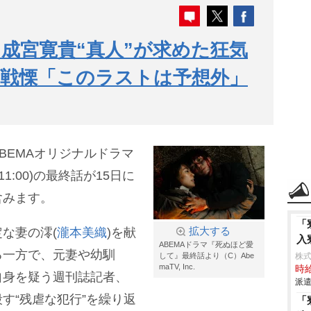
成宮寛貴“真人”が求めた狂気
者戦慄「このラストは予想外」
BEMAオリジナルドラマ
1:00)の最終話が15日に
含みます。
「
な妻の澪(
瀧本美織
)を献
拡大する
入
ABEMAドラマ『死ぬほど愛
る一方で、元妻や幼馴
して』最終話より（C）Abe
株
maTV, Inc.
時給
自身を疑う週刊誌記者、
派遣
す“残虐な犯行”を繰り返
「