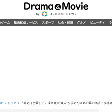
&ゲーム
動画配信サービス
スポーツ
社会・経済
グルメ
ビューティ
ラ
OP
ドラマ
『死ぬほど愛して』成宮寛貴“真人”が求めた狂気の愛の物語に視聴