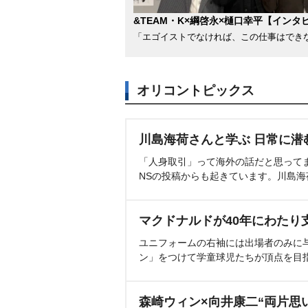
&TEAM・K×綱啓永×樋口幸平【インタ
「エゴイストでなければ、この仕事はでき
オリコントピックス
川島海荷さんと学ぶ 日常に潜
「人身取引」って海外の話だと思って
NSの投稿からも起きています。川島
マクドナルドが40年にわたり
ユニフォームの右袖には出場者のみに
ン」をつけて学童球児たちが頂点を目
森崎ウィン×向井康二“両片思