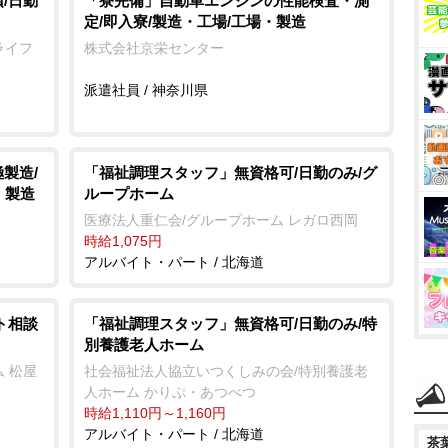
/日勤
「寮完備」自動車エンジンの性能検査・測
定/即入寮/製造・工場/工場・製造
ライフ
株式会社京栄センター
派遣社員 / 神奈川県
製造/
「福祉調理スタッフ」無資格可/日勤のみ/グ
・製造
ループホーム
医療法人重仁会/グループホーム レガロ西岡
時給1,075円
アルバイト・パート / 北海道
ト相談
「福祉調理スタッフ」無資格可/日勤のみ/特
別養護老人ホーム
 松屋
社会福祉法人協立いつくしみの会/特別養護老
人ホーム かりぷ・あつべつ
時給1,110円～1,160円
アルバイト・パート / 北海道
茶