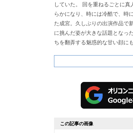
していた。
回を重ねるごとに真人
らかになり、時には冷酷で、時
た成宮。久しぶりの出演作品で
に挑んだ姿が大きな話題となっ
ちを翻弄する魅惑的な甘い顔に
くパティスリーの同僚の小泉彩葉
た“裏切りの夜”や、投資家の長野
きを繰り返して“沼らせる夜”が
い…」「魅力的すぎる」という
は、多額の保険金を掛けた澪を“
め、それを阻止しようとする週刊
善彦
)との死闘を繰り広げた。気
真人は「大丈夫。怖くないから
この記事の画像
一瞬心が揺れた様子。しかし、