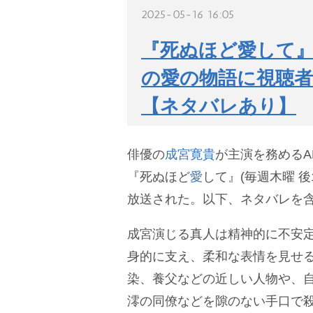
2025-05-16 16:05
『死ぬほど愛して』
の愛の物語に視聴
【ネタバレあり】
俳優の
成宮寛貴
が主演を務めるA
『死ぬほど
愛
して』(毎週木曜 後1
放送された。以下、ネタバレを
成宮演じる真人は精神的に不安定
身的に支え、柔和な表情を見せ
染、養父などの近しい人物や、
澪の同僚などを隙のない手口で殺