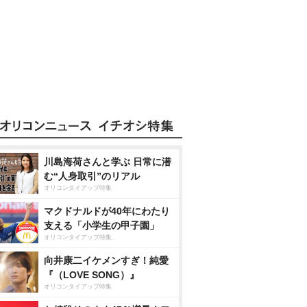
川島海荷さんと学ぶ 日常に潜
む“人身取引”のリアル
オリコンタイアップ特集
マクドナルドが40年にわたり
支える「小学生の甲子園」
オリコンタイアップ特集
向井康二イケメンすぎ！純愛
『（LOVE SONG）』
オリコンタイアップ特集