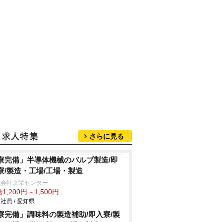
さらに見る
寮完備」半導体機械のバルブ製造/即
寮/製造・工場/工場・製造
式会社京栄センター
1,200円～1,500円
社員 / 愛知県
寮完備」調味料の製造補助/即入寮/製