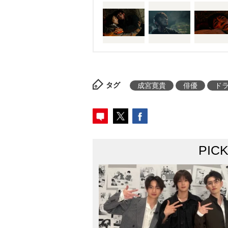
じゃない」と、真人と決別した
した澪を血眼で追いかける真人
経て再び2人が対峙した時、真人
あらわになった。
物語がフィナ
は「このラストは予想外すぎた」
タグ
成宮寛貴
俳優
ド
った」「結末がわかってスッキ
しくない」「真人役が成宮くん
かった」など様々な反響が寄ら
PIC