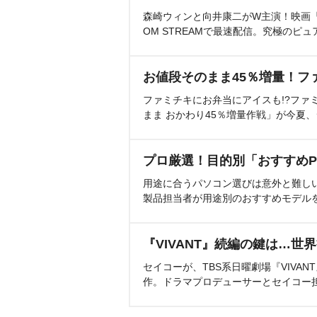
森崎ウィンと向井康二がW主演！映画『（L
OM STREAMで最速配信。究極のピュ
お値段そのまま45％増量！フ
ファミチキにお弁当にアイスも!?ファ
まま おかわり45％増量作戦」が今夏
プロ厳選！目的別「おすすめP
用途に合うパソコン選びは意外と難し
製品担当者が用途別のおすすめモデル
『VIVANT』続編の鍵は…世
セイコーが、TBS系日曜劇場『VIVA
作。ドラマプロデューサーとセイコー