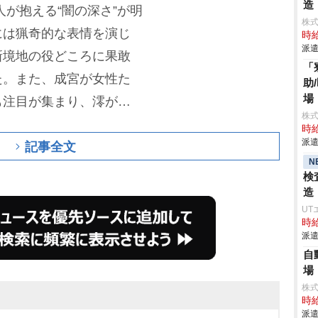
造
が抱える“闇の深さ”が明
株
には猟奇的な表情を演じ
時給
派遣
新境地の役どころに果敢
「
た。また、成宮が女性た
助
場
も注目が集まり、澪が働
株
(
田中美久
)と過ごし
時給
派遣
記事全文
真澄(
筒井真理子
)と逢引
N
描かれると、「色気がすご
検
声が相次いだ。
最終話で
造
UT
自殺”に見せかけて殺すた
時給
誌記者の石黒颯馬(
細田
派遣
自
を失う石黒の隙をつき、
場
」と澪に手を伸ばすと、
株
時給
澪は「私はあなたのもの
派遣