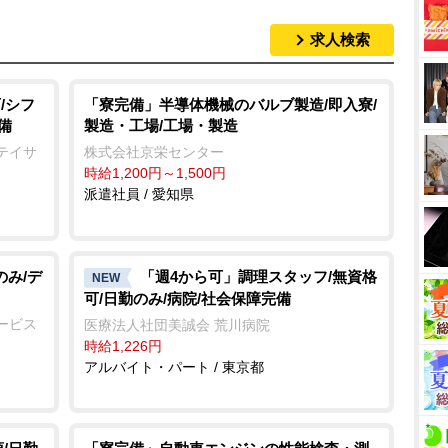
求人検索
/シフ
「寮完備」半導体機械のバルブ製造/即入寮/
備
製造・工場/工場・製造
テイサ
株式会社京栄センター
時給1,200円～1,500円
派遣社員 / 愛知県
のみ/デ
「週4から可」調理スタッフ/無資格
NEW
可/日勤のみ/病院/社会保障完備
ービス
医療法人社団美誠会 荒川病院
時給1,226円
アルバイト・パート / 東京都