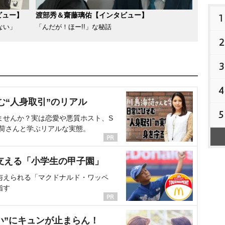
ビュー】
渡部秀＆齋藤璃佑【インタビュー】
1
ない」
「んだが！ほー!!」な秘話
2
3
4
む“人身取引”のリアル
5
ませんか？実は恋愛や悪質ホスト、S
海荷さんと学ぶリアルな実態。
支える「小学生の甲子園」
与えられる「マクドナルド・ワッペ
指す
い”にキュンが止まらん！