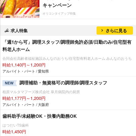
キャンペーン
オリコンタイアップ特集
求人特集
さらに見る
「週1から可」調理スタッフ/調理師免許必須/日勤のみ/住宅型有
料老人ホーム
合同会社高齢者福祉施設みんなのおうち/住宅型有料老人ホーム みんなのおうち
時給1,140円～1,200円
アルバイト・パート / 愛知県
調理補助・無資格可の調理師/調理スタッフ
NEW
柏原マルタマフーズ株式会社 皐月病院内の厨房
時給1,177円～1,200円
アルバイト・パート / 大阪府
歯科助手/未経験OK・扶養内勤務OK
はつだいTS歯科
時給1,450円