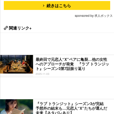
続きはこちら
sponsored by 求人ボックス
関連リンク+
最終回で元恋人“X”ペアに亀裂…他の女性
へのアプローチが発覚 『ラブ トランジッ
ト』シーズン3第7話振り返り
2025-11-03
『ラブ トランジット』シーズン3が完結
予想外の結末も…元恋人“X”たちが選んだ
未来【ネタバレあり】