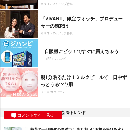
オリコンタイアップ特集
『VIVANT』限定ウオッチ、プロデュー
サーの感想は
オリコンタイアップ特集
自販機にピッ！ですぐに買えちゃう
（PR）ジハンピ
朝1分貼るだけ！ミルクピールで一日中ず
っとうるツヤ肌
（PR）サボリーノ
新着トレンド
コメントする・見る
茶葉で一目瞭然の浸透力！味の違いに衝撃を受ける水と