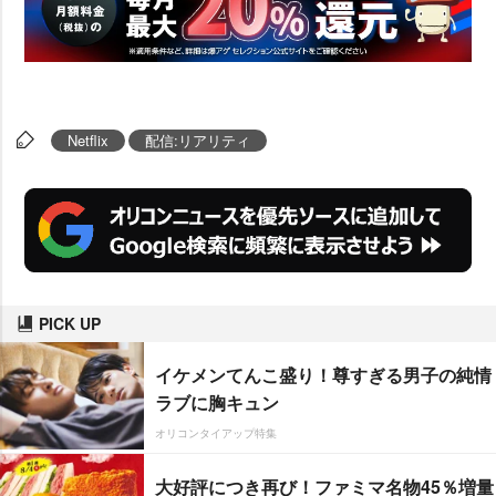
Netflix
配信:リアリティ
PICK UP
イケメンてんこ盛り！尊すぎる男子の純情
ラブに胸キュン
オリコンタイアップ特集
大好評につき再び！ファミマ名物45％増量