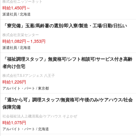
株式会社ニッソーネット
時給1,450円～
派遣社員 / 北海道
「寮完備」玉葱/馬鈴薯の選別/即入寮/製造・工場/日勤/日払い
株式会社京栄センター
時給1,082円～1,353円
派遣社員 / 北海道
「福祉調理スタッフ」無資格可/シフト相談可/サービス付き高齢
者向け住宅
株式会社T.S.I/アンジェス 八王子
時給1,226円
アルバイト・パート / 東京都
「週3から可」調理スタッフ/無資格可/午後のみ/ケアハウス/社会
保障完備
社会福祉法人上磯清風会/ケアハウス そよかぜ
時給1,075円
アルバイト・パート / 北海道