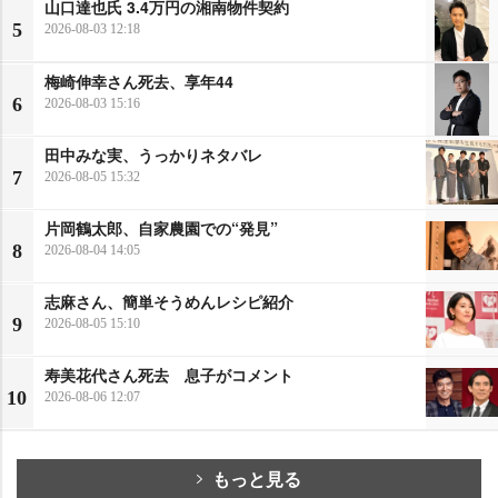
山口達也氏 3.4万円の湘南物件契約
5
2026-08-03 12:18
梅崎伸幸さん死去、享年44
6
2026-08-03 15:16
田中みな実、うっかりネタバレ
7
2026-08-05 15:32
片岡鶴太郎、自家農園での“発見”
8
2026-08-04 14:05
志麻さん、簡単そうめんレシピ紹介
9
2026-08-05 15:10
寿美花代さん死去 息子がコメント
10
2026-08-06 12:07
もっと見る