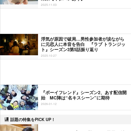
2025-11-03
浮気が原因で破局…男性参加者が涙ながら
に元恋人に本音を告白 『ラブ トランジッ
ト』シーズン3第5話振り返り
2025-10-27
『ボーイフレンド』シーズン2、あす配信開
始 MC陣は“名キスシーン”に期待
2026-01-12
話題の特集をPICK UP！