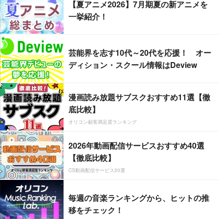
【夏アニメ2026】7月期夏の新アニメを
一挙紹介！
芸能界を志す10代～20代を応援！ オー
ディション・スクール情報はDeview
漫画読み放題サブスクおすすめ11選【徹
底比較】
オリコン顧客満足度ランキング
2026年動画配信サービスおすすめ40選
【徹底比較】
CS動画配信サービス20選
毎週の音楽ランキングから、ヒットの推
移をチェック！