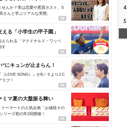
4
ませんか？実は恋愛や悪質ホスト、S
海荷さんと学ぶリアルな実態。
5
支える「小学生の甲子園」
与えられる「マクドナルド・ワッペ
指す
い”にキュンが止まらん！
OVE SONG）』が8／５よりJ:C
アラブ！
ァミマ夏の大盤振る舞い
ミリーマートの人気企画「お値段その
、シリーズ初の年2回開催！