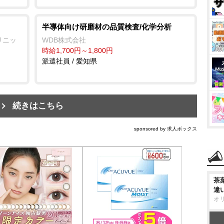
半導体向け研磨材の品質検査/化学分析
リニッ
WDB株式会社
時給1,700円～1,800円
派遣社員 / 愛知県
続きはこちら
sponsored by 求人ボックス
茶
違
オ