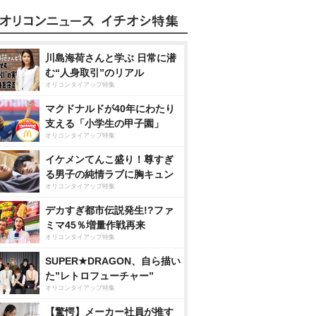
川島海荷さんと学ぶ 日常に潜
む“人身取引”のリアル
オリコンタイアップ特集
マクドナルドが40年にわたり
支える「小学生の甲子園」
オリコンタイアップ特集
イケメンてんこ盛り！尊すぎ
る男子の純情ラブに胸キュン
オリコンタイアップ特集
デカすぎ都市伝説発生!?ファ
ミマ45％増量作戦再来
オリコンタイアップ特集
SUPER★DRAGON、自ら描い
た”レトロフューチャー”
オリコンタイアップ特集
【驚愕】メーカー社員が推す