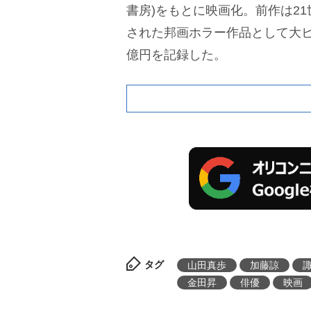
書房)をもとに映画化。前作は21世
された邦画ホラー作品として大ヒ
億円を記録した。
タグ
山田真歩
加藤諒
金田昇
俳優
映画