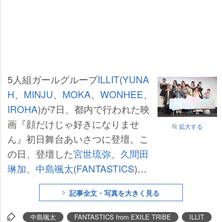
5人組ガールグループ
ILLIT
(
YUNA
H
、
MINJU
、
MOKA
、
WONHEE
、
IROHA
)が7日、都内で行われた映
画『顔だけじゃ好きになりませ
拡大する
ん』初日舞台あいさつに登壇。こ
の日、登壇した
宮世琉弥
、
久間田
琳加
、
中島颯太
(
FANTASTICS
)、
米倉れいあ
、
耶雲哉治
監督に主題
記事全文・写真を大きく見る
歌「Almond Chocolate」をレクチ
ャーした。
中島颯太
FANTASTICS from EXILE TRIBE
ILLIT