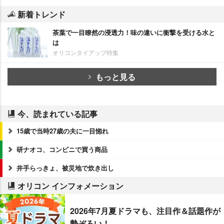
新着トレンド
茶葉で一目瞭然の浸透力！味の違いに衝撃を受ける水と
は
オリコンタイアップ特集
もっと見る
今、読まれている記事
15歳で当時27歳の夫に一目惚れ
研ナオコ、コンビニで買う商品
井手らっきょ、被災地で炊き出し
オリコン インフォメーション
2026年7月夏ドラマも、注目作＆話題作が
勢ぞろい！