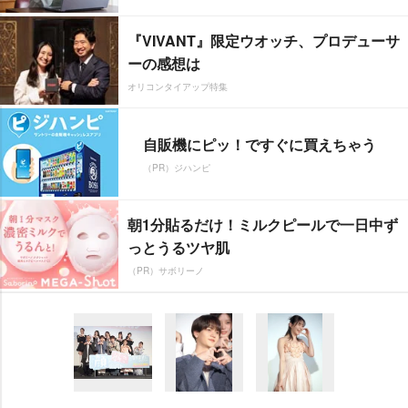
『VIVANT』限定ウオッチ、プロデューサ
ーの感想は
オリコンタイアップ特集
自販機にピッ！ですぐに買えちゃう
（PR）ジハンピ
朝1分貼るだけ！ミルクピールで一日中ず
っとうるツヤ肌
（PR）サボリーノ