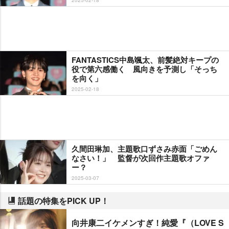
FANTASTICS中島颯太、前髪絶対キープの
役で第六感働く 風向きを予測し「そっち
を向く」
2025-02-18
久間田琳加、主題歌口ずさみ赤面「ごめん
なさい！」 監督が次回作主題歌オファ
ー？
2025-03-07
話題の特集をPICK UP！
向井康二イケメンすぎ！純愛『（LOVE S