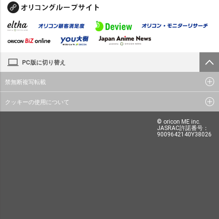
PC版に切り替え
禁無断複写転載
クッキーの使用について
© oricon ME inc.
JASRAC許諾番号：
9009642140Y38026