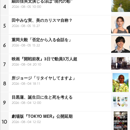
細田佳央太演じる涼は“現代の彰”
4
2026-08-05 10:00
田中みな実、美のカリスマ自称？
5
2026-08-05 15:27
重岡大毅「否定から入る会話を」
6
2026-08-05 15:22
映画『開戦前夜』3日で動員3万人超
7
2026-08-04 20:10
所ジョージ「リタイヤしてますよ」
8
2026-08-04 18:11
目黒蓮、誕生日に生と死を考える
9
2026-08-04 12:00
劇場版『TOKYO MER』公開延期
10
2026-08-04 12:02