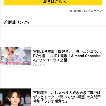
続きはこちら
sponsored by 求人ボックス
関連リンク+
宮世琉弥主演『顔好き』、胸キュンコラボ
PV公開 ILLIT主題歌「Almond Chocolat
e」ワンコーラス公開
2025-02-11
宮世琉弥、おしゃべり大好き過ぎて車中は
ずっとトーク “聞いてない疑惑”の久間田
琳加「ラジオ感覚で」
2025-02-18