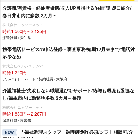
介護職/有資格・経験者優遇/収入UP目指せる/tel面談 即日紹介/
春日井市内に多数 2カ月～
株式会社ニッソーネット
時給1,500円～2,125円
派遣社員 / 愛知県
携帯電話サービスの申込登録・審査事務/短期12月末まで/電話対
応少なめ
株式会社ベルシステム24
時給1,220円
アルバイト・パート / 契約社員 / 大阪府
介護福祉士/失敗しない職場選びをサポート/給与も環境も妥協な
し/福生市内に勤務地多数 2カ月～長期
株式会社ニッソーネット
時給1,830円～2,287円
派遣社員 / 東京都
「福祉調理スタッフ」調理師免許必須/シフト相談可/介
NEW