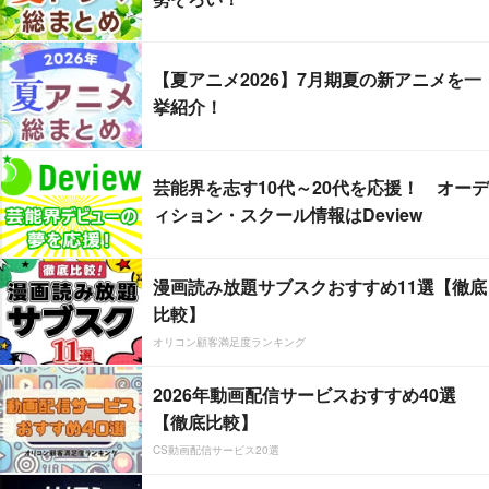
【夏アニメ2026】7月期夏の新アニメを一
挙紹介！
芸能界を志す10代～20代を応援！ オーデ
ィション・スクール情報はDeview
漫画読み放題サブスクおすすめ11選【徹底
比較】
オリコン顧客満足度ランキング
2026年動画配信サービスおすすめ40選
【徹底比較】
CS動画配信サービス20選