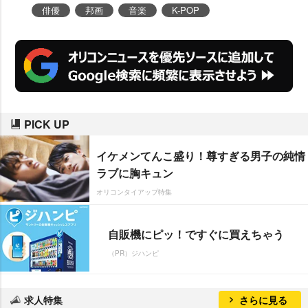
俳優
邦画
音楽
K-POP
PICK UP
イケメンてんこ盛り！尊すぎる男子の純情
ラブに胸キュン
オリコンタイアップ特集
自販機にピッ！ですぐに買えちゃう
（PR）ジハンピ
求人特集
さらに見る