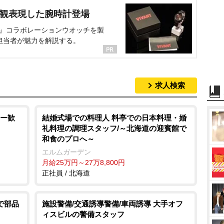
界観表現した腕時計登場
NT』コラボレーションウオッチを製
担当者が魅力を解説する。
求人検索
ー歓
結婚式場での料理人 料亭での日本料理・婚
礼料理の調理スタッフ/～北海道の迎賓館で
和食のプロへ～
エルムガーデン
月給25万円～27万8,800円
正社員 / 北海道
で部品
施設警備/交通誘導警備/車両誘導 大手オフ
ィスビルの警備スタッフ