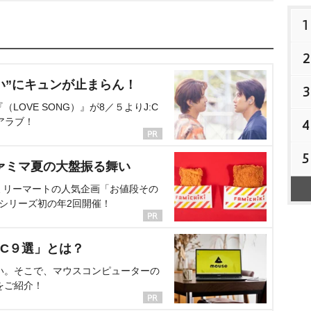
1
2
い”にキュンが止まらん！
3
OVE SONG）』が8／５よりJ:C
アラブ！
4
5
ァミマ夏の大盤振る舞い
ミリーマートの人気企画「お値段その
、シリーズ初の年2回開催！
C９選」とは？
い。そこで、マウスコンピューターの
をご紹介！