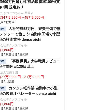
収600万円超も可/有給取得率100%/賞
年3回 規定あり
だきコッコちゃん 桑園店
34万6,350円～45万5,000円
員 / 北海道
入社特典58万円、寮費完備で無
EW
!デンソーで働こう!自動車工場で小型
の検査業務 denso aichi
式会社テクノスマイル
1,800円
員 / 派遣社員 / 愛知県
「事務職員」大学職員デビュー
EW
迎年間休日130日以上
校法人物療学園
27万8,000円～31万5,500円
員 / 大阪府
カンタン軽作業/自動車の小型
EW
品の製造オペレーター denso aichi
式会社テクノスマイル
1,800円
員 / 派遣社員 / 愛知県