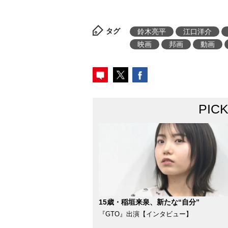
タグ
鈴木亮平
江口洋介
映画
邦画
動画
PIC
15歳・稲垣来泉、新たな“自分”
『GTO』出演【インタビュー】