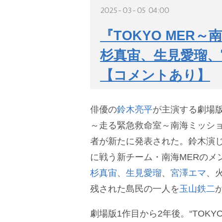
2025-03-05 04:00
『TOKYO MER
杉真宙、生見愛瑠、
【コメントあり】
俳優の
鈴木亮平
が主演する劇場版最
～走る緊急救命室～南海ミッション
者が新たに発表された。鈴木演
に戦う新チーム・南海MERのメ
杉真宙
、
生見愛瑠
、
宮澤エマ
、
残された島民の一人を
玉山鉄二
劇場版1作目から2年後。“TOKY