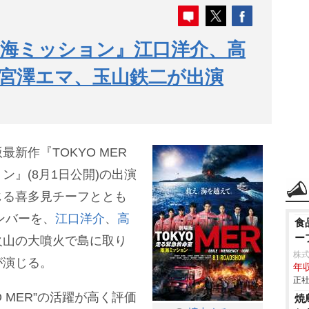
～南海ミッション』江口洋介、高
宮澤エマ、玉山鉄二が出演
新作『TOKYO MER
』(8月1日公開)の出演
じる喜多見チーフととも
ンバーを、
江口洋介
、
高
食
ー
火山の大噴火で島に取り
株
が演じる。
年収
正社
O MER”の活躍が高く評価
焼