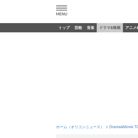
トップ
芸能
音楽
ドラマ&映画
アニメ
ホーム（オリコンニュース）
Drama&Movie T