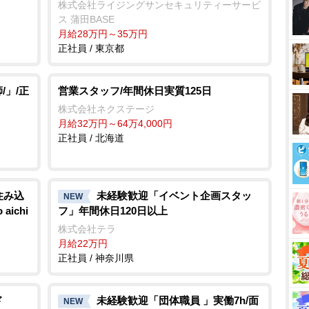
株式会社ライジングサンセキュリティーサービ
ス 蒲田BASE
月給28万円～35万円
正社員 / 東京都
/」/正
営業スタッフ/年間休日実質125日
株式会社ネクステージ
月給32万円～64万4,000円
正社員 / 北海道
住み込
未経験歓迎「イベント企画スタッ
NEW
ichi
フ」年間休日120日以上
株式会社テラ
月給22万円
正社員 / 神奈川県
ド
未経験歓迎「団体職員 」実働7h/面
NEW