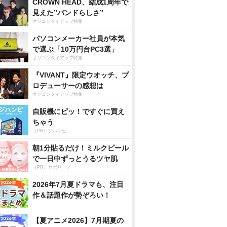
CROWN HEAD、結成1周年で
見えた”バンドらしさ”
オリコンタイアップ特集
パソコンメーカー社員が本気
で選ぶ「10万円台PC3選」
オリコンタイアップ特集
『VIVANT』限定ウオッチ、プ
ロデューサーの感想は
オリコンタイアップ特集
自販機にピッ！ですぐに買え
ちゃう
（PR）ジハンピ
朝1分貼るだけ！ミルクピール
で一日中ずっとうるツヤ肌
（PR）サボリーノ
2026年7月夏ドラマも、注目
作＆話題作が勢ぞろい！
【夏アニメ2026】7月期夏の