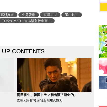
高杉真宙
生見愛瑠
宮澤エマ
玉山鉄二
TOKYOMER～走る緊急救命室～
K UP CONTENTS
岡田将生、韓国ドラマ初出演「運命的」
玄理と語る“韓国”撮影現場の魅力