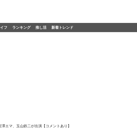
イフ
ランキング
推し活
新着トレンド
、宮澤エマ、玉山鉄二が出演【コメントあり】