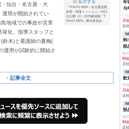
拡大する
年
幌・仙台・名古屋・大
『TOKYO MER～走る緊急救
与
命室～南海ミッション』8月1
、運用が開始されてい
いた
日公開（C）2025劇場版『T
月給
OKYO MER』製作委員会
離島地域での事故や災害
正社
活発化。指導スタッフと
N
料
フ(鈴木)と看護師の夏梅(
部品
R”の運用が試験的に開始さ
株
時給
正社
N
記事全文
歓
学
月給
正社
N
部
株
時給
正社