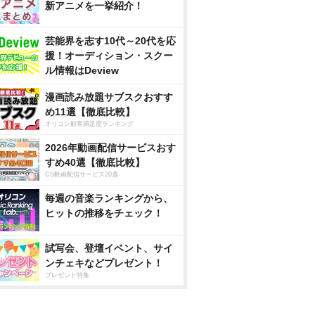
新アニメを一挙紹介！
芸能界を志す10代～20代を応
援！オーディション・スクー
ル情報はDeview
漫画読み放題サブスクおすす
め11選【徹底比較】
オリコン顧客満足度ランキング
2026年動画配信サービスおす
すめ40選【徹底比較】
CS動画配信サービス20選
毎週の音楽ランキングから、
ヒットの推移をチェック！
試写会、登壇イベント、サイ
ンチェキなどプレゼント！
プレゼント特集