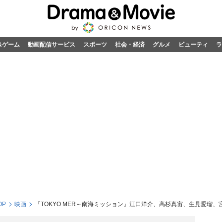
&ゲーム
動画配信サービス
スポーツ
社会・経済
グルメ
ビューティ
ラ
OP
映画
『TOKYO MER～南海ミッション』江口洋介、高杉真宙、生見愛瑠