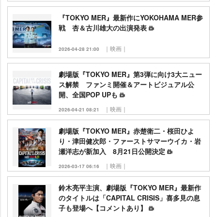
『TOKYO MER』最新作にYOKOHAMA MER参
戦 杏＆古川雄大の出演発表
｜映画｜
2026-04-28 21:00
劇場版『TOKYO MER』第3弾に向け3大ニュー
ス解禁 ファンミ開催＆アートビジュアル公
開、全国POP UPも
｜映画｜
2026-04-21 08:21
劇場版『TOKYO MER』赤楚衛二・桜田ひよ
り・津田健次郎・ファーストサマーウイカ・
瀬洋志が新加入 8月21日公開決定
｜映画｜
2026-03-17 06:16
鈴木亮平主演、劇場版『TOKYO MER』最新作
のタイトルは「CAPITAL CRISIS」喜多見の息
子も登場へ【コメントあり】