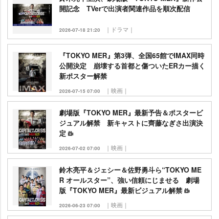
開記念 TVerで出演者関連作品を順次配信
｜ドラマ｜
2026-07-18 21:20
『TOKYO MER』第3弾、全国65館でIMAX同時
公開決定 崩壊する首都と傷ついたERカー描く
新ポスター解禁
｜映画｜
2026-07-15 07:00
劇場版『TOKYO MER』最新予告＆ポスタービ
ジュアル解禁 新キャストに齊藤なぎさ出演決
定
｜映画｜
2026-07-02 07:00
鈴木亮平＆ジェシー＆佐野勇斗ら“TOKYO ME
R オールスター”、強い信頼にじませる 劇場
版『TOKYO MER』最新ビジュアル解禁
｜映画｜
2026-06-23 07:00