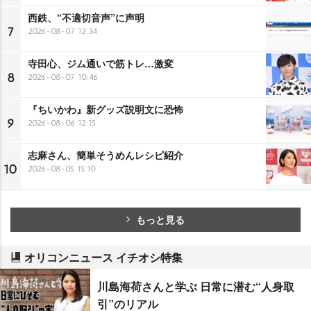
西鉄、“不適切音声”に声明
7
2026-08-07 12:34
寺田心、ジム通いで筋トレ…激変
8
2026-08-07 10:46
『ちいかわ』新グッズ説明文に恐怖
9
2026-08-06 12:15
志麻さん、簡単そうめんレシピ紹介
10
2026-08-05 15:10
もっと見る
オリコンニュース イチオシ特集
川島海荷さんと学ぶ 日常に潜む“人身取
引”のリアル