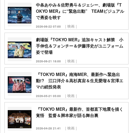
中条あやみ＆佐野勇斗＆ジェシー、劇場版『T
OKYO MER』に“緊急出動” TEAMビジュアル
で勇姿を映す
｜映画｜
2026-06-22 07:00
劇場版『TOKYO MER』追加キャスト解禁 小
手伸也＆フォンチー＆伊藤淳史がユニフォーム
姿で登場
｜映画｜
2026-06-21 18:00
『TOKYO MER』南海MER、最新作へ緊急出
動!? 江口洋介＆高杉真宙＆生見愛瑠＆宮澤エ
マの続投発表
｜映画｜
2026-05-21 05:00
『TOKYO MER』最新作、首都直下地震を描く
覚悟 監督＆脚本家が語る舞台裏
｜映画｜
2026-04-28 21:41