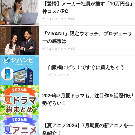
【驚愕】メーカー社員が推す「10万円台」
神コスパPC
オリコンタイアップ特集
『VIVANT』限定ウオッチ、プロデューサ
ーの感想は
オリコンタイアップ特集
自販機にピッ！ですぐに買えちゃう
（PR）ジハンピ
2026年7月夏ドラマも、注目作＆話題作が
勢ぞろい！
【夏アニメ2026】7月期夏の新アニメを一
挙紹介！