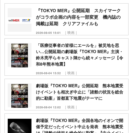
『TOKYO MER』公開延期 スカイマーク
がコラボ企画の内容を一部変更 機内誌の
掲載は延期 クリアファイルも
｜映画｜
2026-08-05 15:01
「医療従事者の皆様にエールを」被災地を思
い…公開延期の劇場版『TOKYO MER』主演・
鈴木亮平らキャスト陣から続々メッセージ【令
和8年熊本地震】
｜映画｜
2026-08-04 15:52
劇場版『TOKYO MER』公開延期 熊本地震受
けイベントも相次ぎ中止に「諸般の状況を総合
的に勘案」首都直下地震がテーマに
｜映画｜
2026-08-04 12:02
劇場版『TOKYO MER』全国各地のイオンで開
催予定だったイベント中止を発表 熊本地震受
け「諸般の状況を総合的に勘案」【中止イベン