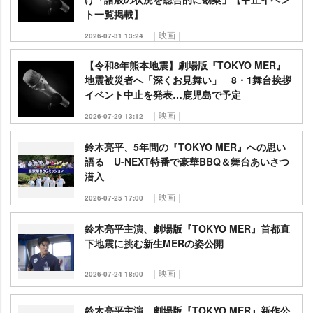
ト一覧掲載】
｜映画｜
2026-07-31 13:24
【令和8年熊本地震】劇場版『TOKYO MER』
地震被災者へ「深くお見舞い」 8・1舞台挨拶
イベント中止を発表…鹿児島で予定
｜映画｜
2026-07-29 13:12
鈴木亮平、5年間の『TOKYO MER』への思い
語る U-NEXT特番で豪華BBQ＆舞台あいさつ
潜入
｜映画｜
2026-07-25 17:00
鈴木亮平主演、劇場版『TOKYO MER』首都直
下地震に挑む新生MERの姿公開
｜映画｜
2026-07-24 18:00
鈴木亮平主演、劇場版『TOKYO MER』新作公