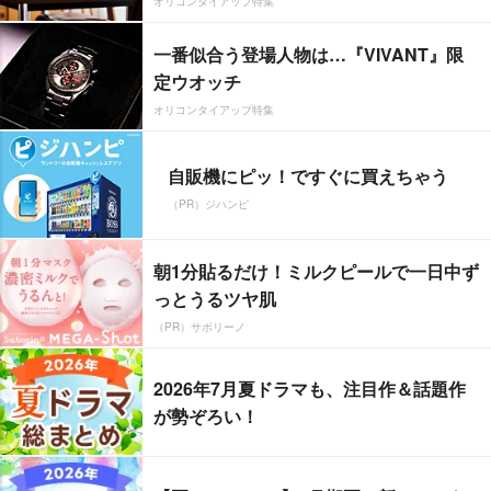
オリコンタイアップ特集
一番似合う登場人物は…『VIVANT』限
定ウオッチ
オリコンタイアップ特集
自販機にピッ！ですぐに買えちゃう
（PR）ジハンピ
朝1分貼るだけ！ミルクピールで一日中ず
っとうるツヤ肌
（PR）サボリーノ
2026年7月夏ドラマも、注目作＆話題作
が勢ぞろい！