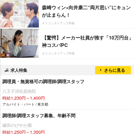
森崎ウィン×向井康二“両片思い”にキュン
が止まらん！
オリコンタイアップ特集
【驚愕】メーカー社員が推す「10万円台」
神コスパPC
オリコンタイアップ特集
求人特集
さらに見る
調理員・無資格可の調理師/調理スタッフ
八王子消化器病院
時給1,230円～1,400円
アルバイト・パート / 東京都
調理師/調理スタッフ募集、年齢不問
鎌田のびやか園
時給1,250円～1,350円