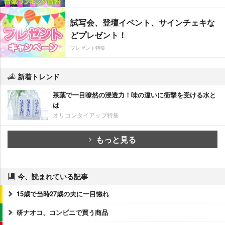
試写会、登壇イベント、サインチェキな
どプレゼント！
プレゼント特集
新着トレンド
茶葉で一目瞭然の浸透力！味の違いに衝撃を受ける水と
は
オリコンタイアップ特集
もっと見る
今、読まれている記事
15歳で当時27歳の夫に一目惚れ
研ナオコ、コンビニで買う商品