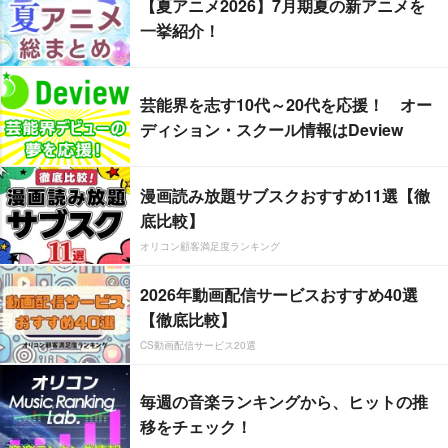
【夏アニメ2026】7月期夏の新アニメを
一挙紹介！
芸能界を志す10代～20代を応援！ オー
ディション・スクール情報はDeview
漫画読み放題サブスクおすすめ11選【徹
底比較】
オリコン顧客満足度ランキング
2026年動画配信サービスおすすめ40選
【徹底比較】
CS動画配信サービス20選
毎週の音楽ランキングから、ヒットの推
移をチェック！