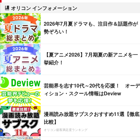
オリコン インフォメーション
2026年7月夏ドラマも、注目作＆話題作が
勢ぞろい！
【夏アニメ2026】7月期夏の新アニメを一
挙紹介！
芸能界を志す10代～20代を応援！ オーデ
ィション・スクール情報はDeview
漫画読み放題サブスクおすすめ11選【徹底
比較】
オリコン顧客満足度ランキング