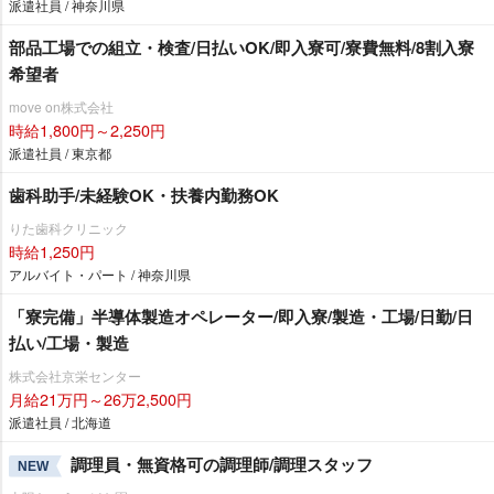
派遣社員 / 神奈川県
部品工場での組立・検査/日払いOK/即入寮可/寮費無料/8割入寮
希望者
move on株式会社
時給1,800円～2,250円
派遣社員 / 東京都
歯科助手/未経験OK・扶養内勤務OK
りた歯科クリニック
時給1,250円
アルバイト・パート / 神奈川県
「寮完備」半導体製造オペレーター/即入寮/製造・工場/日勤/日
払い/工場・製造
株式会社京栄センター
月給21万円～26万2,500円
派遣社員 / 北海道
調理員・無資格可の調理師/調理スタッフ
NEW