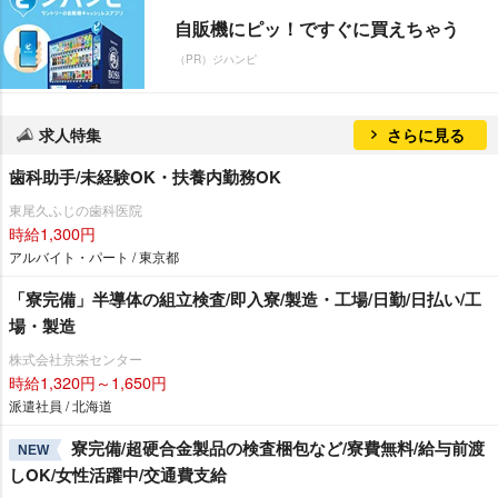
自販機にピッ！ですぐに買えちゃう
（PR）ジハンピ
求人特集
さらに見る
歯科助手/未経験OK・扶養内勤務OK
東尾久ふじの歯科医院
時給1,300円
アルバイト・パート / 東京都
「寮完備」半導体の組立検査/即入寮/製造・工場/日勤/日払い/工
場・製造
株式会社京栄センター
時給1,320円～1,650円
派遣社員 / 北海道
寮完備/超硬合金製品の検査梱包など/寮費無料/給与前渡
NEW
しOK/女性活躍中/交通費支給