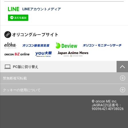
LINEアカウントメディア
PC版に切り替え
禁無断複写転載
クッキーの使用について
© oricon ME inc.
JASRAC許諾番号：
9009642140Y38026