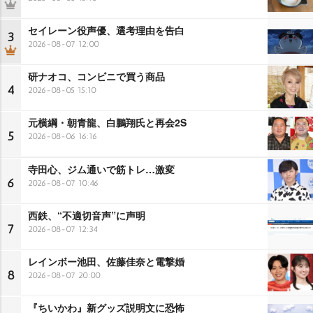
セイレーン役声優、選考理由を告白
3
2026-08-07 12:00
研ナオコ、コンビニで買う商品
4
2026-08-05 15:10
元横綱・朝青龍、白鵬翔氏と再会2S
5
2026-08-06 16:16
寺田心、ジム通いで筋トレ…激変
6
2026-08-07 10:46
西鉄、“不適切音声”に声明
7
2026-08-07 12:34
レインボー池田、佐藤佳奈と電撃婚
8
2026-08-07 20:00
『ちいかわ』新グッズ説明文に恐怖