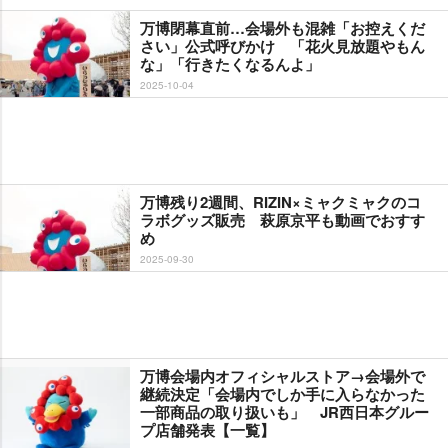
万博閉幕直前…会場外も混雑「お控えくだ
さい」公式呼びかけ 「花火見放題やもん
な」「行きたくなるんよ」
2025-10-04
万博残り2週間、RIZIN×ミャクミャクのコ
ラボグッズ販売 萩原京平も動画でおすす
め
2025-09-30
万博会場内オフィシャルストア→会場外で
継続決定「会場内でしか手に入らなかった
一部商品の取り扱いも」 JR西日本グルー
プ店舗発表【一覧】