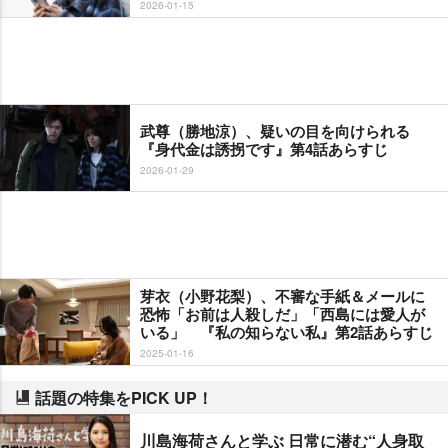
2026-01-15
武尊（勝地涼）、疑いの目を向けられる
『身代金は誘拐です』第4話あらすじ
2026-01-29
芽衣（小野花梨）、不審な手紙＆メールに
恐怖「お前は人殺しだ」「西島には愛人が
いる」 『私の知らない私』第2話あらすじ
2025-01-16
話題の特集をPICK UP！
川島海荷さんと学ぶ 日常に潜む“人身取