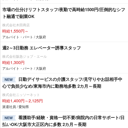
市場の仕分けリフトスタッフ/夜勤で高時給1500円/圧倒的なシフ
ト融通で副業OK
株式会社木田商店
時給1,550円～
アルバイト・パート / 大阪府
週2～3日勤務 エレベーター誘導スタッフ
株式会社阪急ジョブ・エール
時給1,300円
アルバイト・パート / 大阪府
日勤デイサービスの介護スタッフ/見守りやお話相手中
NEW
心で負担少なめ/東海市内に勤務地多数 2カ月～長期
株式会社ニッソーネット
時給1,400円～2,125円
派遣社員 / 愛知県
看護助手/経験・資格一切不要/病院内の日常サポート/日
NEW
払いOK/大阪市大正区内に多数 2カ月～長期