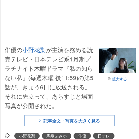
俳優の
小野花梨
が主演を務める読
売テレビ・日本テレビ系1月期プ
ラチナイト木曜ドラマ『私の知ら
ない私』(毎週木曜 後11:59)の第5
拡大する
話が、きょう6日に放送される。
それに先立って、あらすじと場面
写真が公開された。
記事全文・写真を大きく見る
小野花梨
馬場ふみか
俳優
日テレ