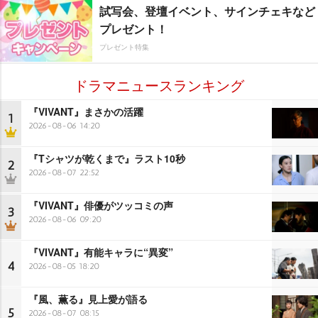
試写会、登壇イベント、サインチェキなど
プレゼント！
プレゼント特集
ドラマニュースランキング
『VIVANT』まさかの活躍
1
2026-08-06 14:20
『Tシャツが乾くまで』ラスト10秒
2
2026-08-07 22:52
『VIVANT』俳優がツッコミの声
3
2026-08-06 09:20
『VIVANT』有能キャラに“異変”
4
2026-08-05 18:20
『風、薫る』見上愛が語る
5
2026-08-07 08:15