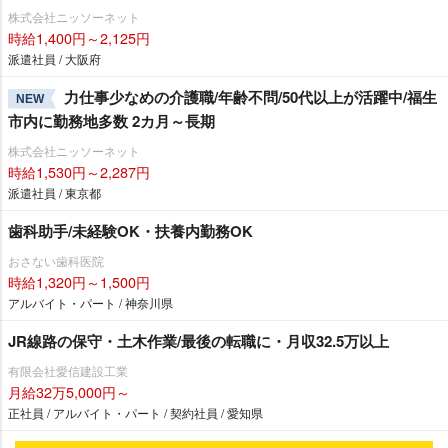
株式会社ニッソーネット
時給1,400円～2,125円
派遣社員 / 大阪府
力仕事少なめの介護職/年齢不問/50代以上が活躍中/福生
NEW
市内に勤務地多数 2カ月～長期
株式会社ニッソーネット
時給1,530円～2,287円
派遣社員 / 東京都
歯科助手/未経験OK・扶養内勤務OK
おさない歯科医院
時給1,320円～1,500円
アルバイト・パート / 神奈川県
JR線路の保守・土木作業/最後の転職に・月収32.5万以上
有限会社愛信建設工業
月給32万5,000円～
正社員 / アルバイト・パート / 契約社員 / 愛知県