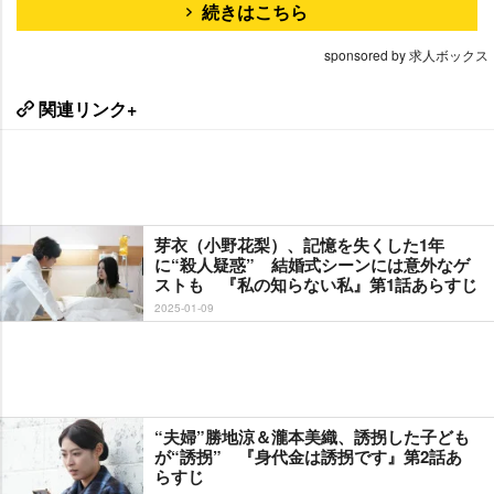
続きはこちら
sponsored by 求人ボックス
関連リンク+
芽衣（小野花梨）、記憶を失くした1年
に“殺人疑惑” 結婚式シーンには意外なゲ
ストも 『私の知らない私』第1話あらすじ
2025-01-09
“夫婦”勝地涼＆瀧本美織、誘拐した子ども
が“誘拐” 『身代金は誘拐です』第2話あ
らすじ