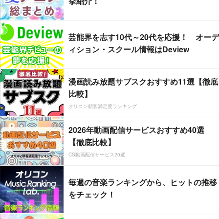
挙紹介！
芸能界を志す10代～20代を応援！ オーデ
ィション・スクール情報はDeview
漫画読み放題サブスクおすすめ11選【徹底
比較】
オリコン顧客満足度ランキング
2026年動画配信サービスおすすめ40選
【徹底比較】
CS動画配信サービス20選
毎週の音楽ランキングから、ヒットの推移
をチェック！