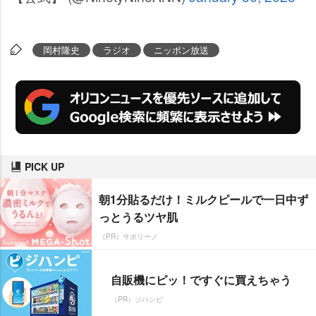
岡村隆史
ラジオ
ニッポン放送
PICK UP
朝1分貼るだけ！ミルクピールで一日中ず
っとうるツヤ肌
（PR）サボリーノ
自販機にピッ！ですぐに買えちゃう
（PR）ジハンピ