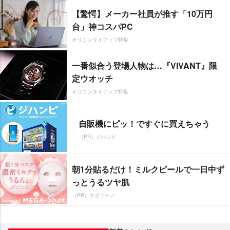
【驚愕】メーカー社員が推す「10万円
台」神コスパPC
オリコンタイアップ特集
一番似合う登場人物は…『VIVANT』限
定ウオッチ
オリコンタイアップ特集
自販機にピッ！ですぐに買えちゃう
（PR）ジハンピ
朝1分貼るだけ！ミルクピールで一日中ず
っとうるツヤ肌
（PR）サボリーノ