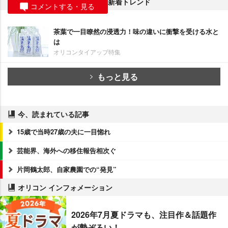
新着トレンド
コメントする・見る
茶葉で一目瞭然の浸透力！味の違いに衝撃を受ける水と
は
オリコンタイアップ特集
もっと見る
今、読まれている記事
15歳で当時27歳の夫に一目惚れ
芸能界、海外への移住報告相次ぐ
片岡鶴太郎、自家農園での“発見”
オリコン インフォメーション
2026年7月夏ドラマも、注目作＆話題作
が勢ぞろい！