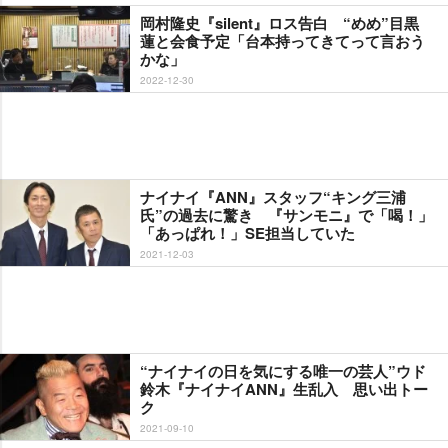
岡村隆史『silent』ロス告白 “めめ”目黒
蓮と会食予定「台本持ってきてって言おう
かな」
2022-12-30
ナイナイ『ANN』スタッフ“キング三浦
氏”の過去に驚き 『サンモニ』で「喝！」
「あっぱれ！」SE担当していた
2021-12-03
“ナイナイの日を気にする唯一の芸人”ウド
鈴木『ナイナイANN』生乱入 思い出トー
ク
2021-09-10