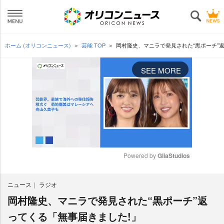
ホーム (オリコンニュース)
芸能 TOP
岡村隆史、マニラで発見された“黒ポーチ”
SEE MORE
Powered by 
GliaStudios
M
ニュース
ラジオ
u
t
岡村隆史、マニラで発見された“黒ポーチ”返
e
ってくる「無事届きました!」