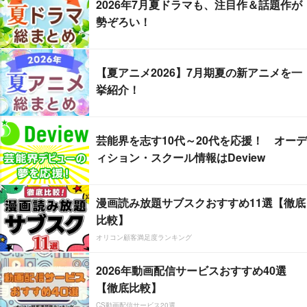
2026年7月夏ドラマも、注目作＆話題作が
勢ぞろい！
【夏アニメ2026】7月期夏の新アニメを一
挙紹介！
芸能界を志す10代～20代を応援！ オーデ
ィション・スクール情報はDeview
漫画読み放題サブスクおすすめ11選【徹底
比較】
オリコン顧客満足度ランキング
2026年動画配信サービスおすすめ40選
【徹底比較】
CS動画配信サービス20選