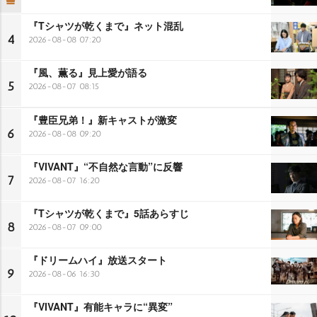
『Tシャツが乾くまで』ネット混乱
4
2026-08-08 07:20
『風、薫る』見上愛が語る
5
2026-08-07 08:15
『豊臣兄弟！』新キャストが激変
6
2026-08-08 09:20
『VIVANT』“不自然な言動”に反響
7
2026-08-07 16:20
『Tシャツが乾くまで』5話あらすじ
8
2026-08-07 09:00
『ドリームハイ』放送スタート
9
2026-08-06 16:30
『VIVANT』有能キャラに“異変”