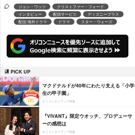
ューした。
ジョン・ワッツ
クリストファー・フォード
インタビュー
配信サービス
ディズニープラス
配信:海外ドラマ
ドラマ
スター・ウォーズ
PICK UP
マクドナルドが40年にわたり支える「小学
生の甲子園」
オリコンタイアップ特集
『VIVANT』限定ウオッチ、プロデューサ
ーの感想は
オリコンタイアップ特集