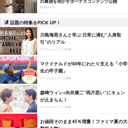
の裏側を明かすボーナスコンテンツ公開
2024-03-27
話題の特集をPICK UP！
川島海荷さんと学ぶ 日常に潜む“人身取
引”のリアル
オリコンタイアップ特集
マクドナルドが40年にわたり支える「小学
生の甲子園」
オリコンタイアップ特集
森崎ウィン×向井康二“両片思い”にキュン
が止まらん！
オリコンタイアップ特集
お値段そのまま45％増量！ファミマ夏の大