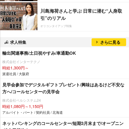
川島海荷さんと学ぶ 日常に潜む“人身取
引”のリアル
オリコンタイアップ特集
求人特集
さらに見る
輸出関連事務/土日祝やすみ/車通勤OK
株式会社インターテクノ
時給1,300円～
派遣社員 / 大阪府
見学会参加でデジタルギフトプレゼント/興味はあるけど不安な
方へ/コールセンターの見学会
株式会社ベルシステム24
時給1,080円～1,150円
アルバイト・パート / 契約社員 / 北海道
ネットバンキングのコールセンター/短期3月末まで/オープニン