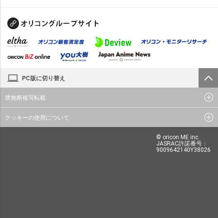
PC版に切り替え
禁無断複写転載
クッキーの使用について
© oricon ME inc.
JASRAC許諾番号：
9009642140Y38026