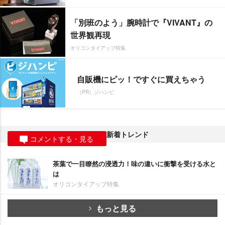
「別班のよう」腕時計で『VIVANT』の
世界観再現
オリコンタイアップ特集
自販機にピッ！ですぐに買えちゃう
（PR）ジハンピ
新着トレンド
コメントする・見る
茶葉で一目瞭然の浸透力！味の違いに衝撃を受ける水と
は
オリコンタイアップ特集
もっと見る