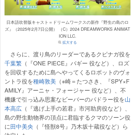
日本語吹替版キャスト＝ドリームワークスの新作『野生の島のロ
ズ』（2025年2月7日公開） （C）2024 DREAMWORKS ANIMAT
ION LLC.
拡大する
さらに、渡り鳥のリーダーであるクビナガ役を
千葉繁
（『ONE PIECE』バギー 役など）、ロズ
を回収するために島へやってくるロボットのヴォ
ントラ役を
種崎敦美
（※崎＝たつさき、『SPY×F
AMILY』アーニャ・フォージャー 役など）、不
機嫌で引っ込み思案なビーバーのパドラー役を
山
本高広
（『逃げ上手の若君』市河助房役など）、
島の野生動物界の頂点に君臨するクマのソーン役
に
田中美央
（『怪獣8号』乃木坂十蔵役など）ら