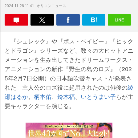
オリコンニュース
2024-11-28 11:41
『シュレック』や『ボス・ベイビー』『ヒック
とドラゴン』シリーズなど、数々の大ヒットアニ
メーションを生み出してきたドリームワークス・
アニメーションの新作『野生の島のロズ』（202
5年2月7日公開）の日本語吹替キャストが発表さ
れた。主人公のロズ役に起用されたのは俳優の
綾
瀬はるか
。
柄本佑
、
鈴木福
、
いとうまい子
らが主
要キャラクターを演じる。