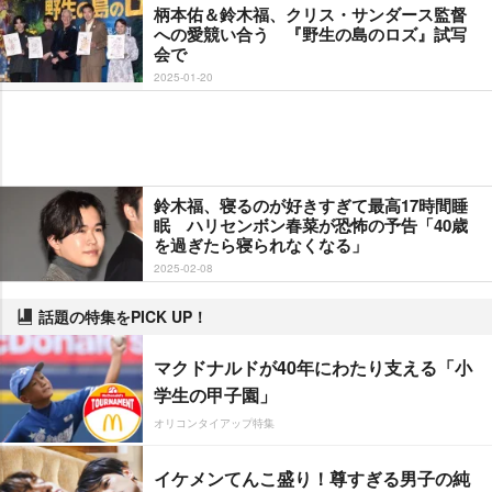
柄本佑＆鈴木福、クリス・サンダース監督
への愛競い合う 『野生の島のロズ』試写
会で
2025-01-20
鈴木福、寝るのが好きすぎて最高17時間睡
眠 ハリセンボン春菜が恐怖の予告「40歳
を過ぎたら寝られなくなる」
2025-02-08
話題の特集をPICK UP！
マクドナルドが40年にわたり支える「小
学生の甲子園」
オリコンタイアップ特集
イケメンてんこ盛り！尊すぎる男子の純