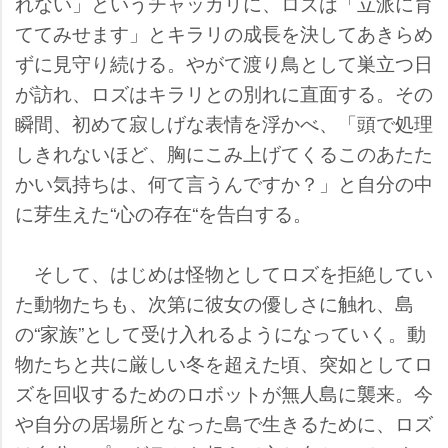
れない」というチャッカリに、ロズは「立派に育
ててみせます」とキラリの成長を決してあきらめ
ずに見守り続ける。やがて渡り鳥として巣立つ日
が訪れ、ロズはキラリとの別れに直面する。その
瞬間、初めて寂しげな表情を浮かべ、「頭で処理
しきれないほど、胸にこみ上げてくるこのあたた
かい気持ちは、何て言うんですか？」と自分の中
に芽生えた“心の存在“を告白する。
そして、はじめは怪物としてロズを拒絶してい
た動物たちも、次第に彼女の優しさに触れ、島
の“家族”として受け入れるようになっていく。動
物たちと共に厳しい冬を超えた頃、突如としてロ
ズを回収するためのロボットが無人島に襲来。今
自分の居場所となった島で生きるために、ロズ