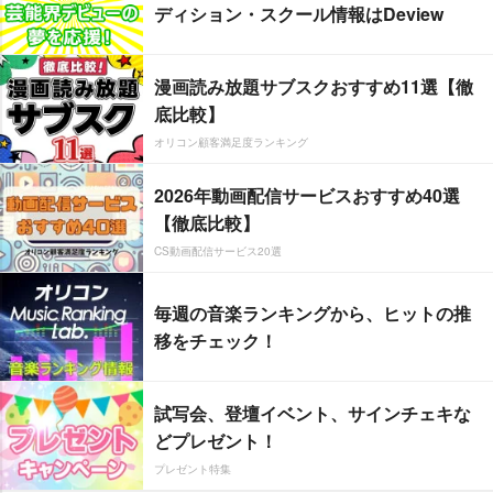
ディション・スクール情報はDeview
漫画読み放題サブスクおすすめ11選【徹
底比較】
オリコン顧客満足度ランキング
2026年動画配信サービスおすすめ40選
【徹底比較】
CS動画配信サービス20選
毎週の音楽ランキングから、ヒットの推
移をチェック！
試写会、登壇イベント、サインチェキな
どプレゼント！
プレゼント特集