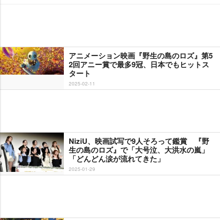
アニメーション映画『野生の島のロズ』第5
2回アニー賞で最多9冠、日本でもヒットス
タート
2025-02-11
NiziU、映画試写で9人そろって鑑賞 『野
生の島のロズ』で「大号泣、大洪水の嵐」
「どんどん涙が流れてきた」
2025-01-29