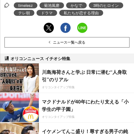
timelesz
菊池風磨
かなで
3時のヒロイン
テレ朝
ドラマ
私たちが恋する理由
ニュース一覧へ戻る
オリコンニュース イチオシ特集
川島海荷さんと学ぶ 日常に潜む“人身取
引”のリアル
オリコンタイアップ特集
マクドナルドが40年にわたり支える「小
学生の甲子園」
オリコンタイアップ特集
イケメンてんこ盛り！尊すぎる男子の純