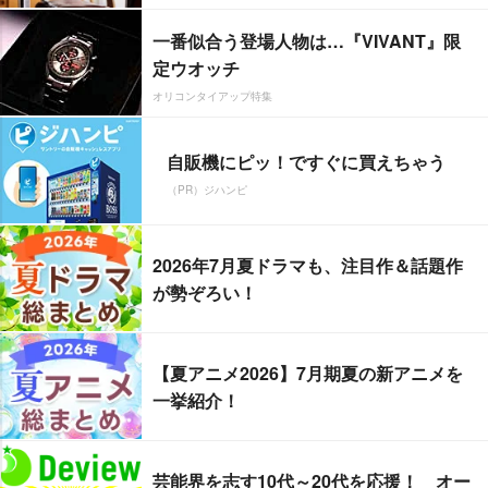
一番似合う登場人物は…『VIVANT』限
定ウオッチ
オリコンタイアップ特集
自販機にピッ！ですぐに買えちゃう
（PR）ジハンピ
2026年7月夏ドラマも、注目作＆話題作
が勢ぞろい！
【夏アニメ2026】7月期夏の新アニメを
一挙紹介！
芸能界を志す10代～20代を応援！ オー