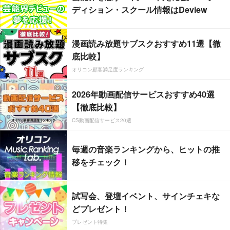
ディション・スクール情報はDeview
漫画読み放題サブスクおすすめ11選【徹
底比較】
オリコン顧客満足度ランキング
2026年動画配信サービスおすすめ40選
【徹底比較】
CS動画配信サービス20選
毎週の音楽ランキングから、ヒットの推
移をチェック！
試写会、登壇イベント、サインチェキな
どプレゼント！
プレゼント特集