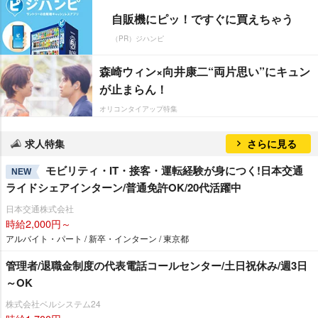
自販機にピッ！ですぐに買えちゃう
（PR）ジハンピ
森崎ウィン×向井康二“両片思い”にキュン
が止まらん！
オリコンタイアップ特集
求人特集
さらに見る
モビリティ・IT・接客・運転経験が身につく!日本交通
NEW
ライドシェアインターン/普通免許OK/20代活躍中
日本交通株式会社
時給2,000円～
アルバイト・パート / 新卒・インターン / 東京都
管理者/退職金制度の代表電話コールセンター/土日祝休み/週3日
～OK
株式会社ベルシステム24