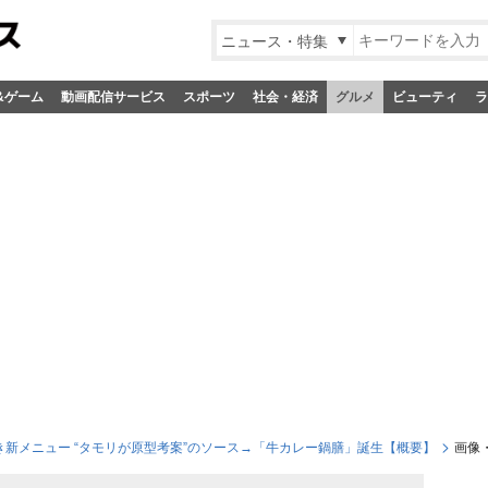
ニュース・特集
&ゲーム
動画配信サービス
スポーツ
社会・経済
グルメ
ビューティ
ラ
き新メニュー “タモリが原型考案”のソース→「牛カレー鍋膳」誕生【概要】
画像