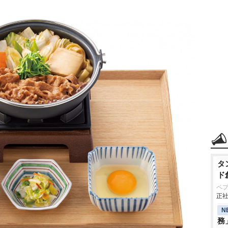
タ
ド
ペ
正社
N
務