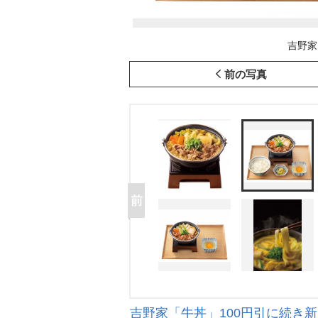
吉野家
前の写真
吉野家「牛丼」100円引に続き新