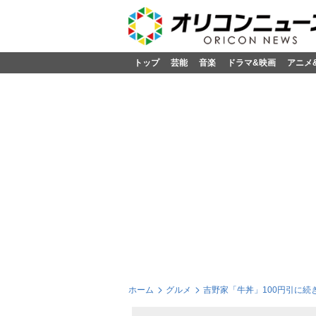
トップ
芸能
音楽
ドラマ&映画
アニメ
ホーム
グルメ
吉野家「牛丼」100円引に続