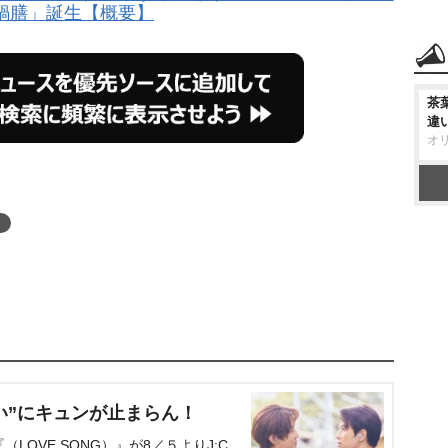
鍋膳」誕生【概要】
茶
違
オ
い”にキュンが止まらん！
OVE SONG）』が8／５よりJ:C