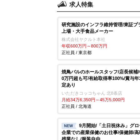
求人特集
研究施設のインフラ維持管理/東証プ
上場・大手食品メーカー
株式会社ヤクルト本社
年収600万円～800万円
正社員 / 東京都
焼鳥バルのホールスタッフ/店長候補/
0万円超も可/有給取得率100%/賞与年
定あり
いただきコッコちゃん 北8条店
月給34万6,350円～45万5,000円
正社員 / 北海道
9月開始/「土日祝休み」グ
NEW
企業での産業保健のお仕事/保健師/高
残業なし/服装自由