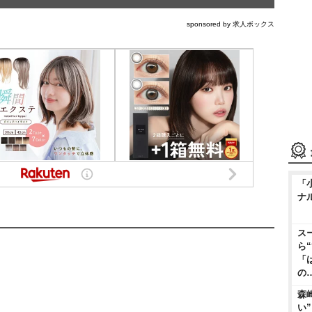
sponsored by 求人ボックス
「
ナ
ス
ら
「
の
森
い