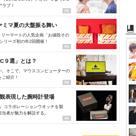
アラブ！
ァミマ夏の大盤振る舞い
ミリーマートの人気企画「お値段その
、シリーズ初の年2回開催！
C９選」とは？
い。そこで、マウスコンピューターの
をご紹介！
界観表現した腕時計登場
NT』コラボレーションウオッチを製
担当者が魅力を解説する。