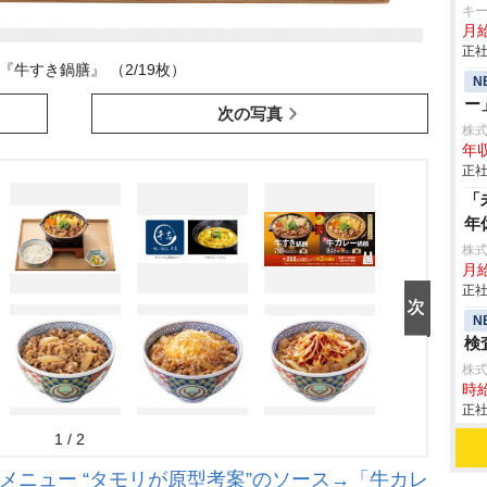
キ
月給
正社
『牛すき鍋膳』 （2/19枚）
N
ー
次の写真
株式会
年収
正社
「
年
株
月給
正社
N
検査
株
時給
正社
1 / 2
メニュー “タモリが原型考案”のソース→「牛カレ