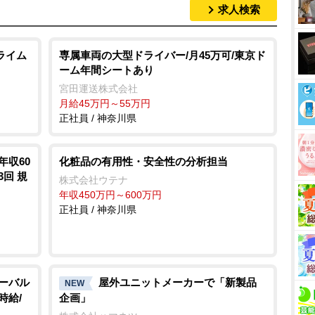
求人検索
ライム
専属車両の大型ドライバー/月45万可/東京ド
ーム年間シートあり
宮田運送株式会社
月給45万円～55万円
正社員 / 神奈川県
年収60
化粧品の有用性・安全性の分析担当
3回 規
株式会社ウテナ
年収450万円～600万円
正社員 / 神奈川県
ローバル
屋外ユニットメーカーで「新製品
NEW
時給/
企画」