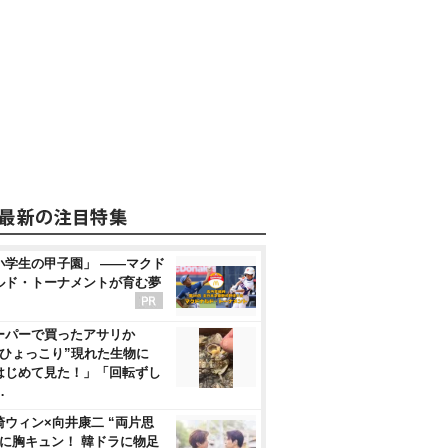
小学生の甲子園」 ――マクド
ルド・トーナメントが育む夢
ーパーで買ったアサリか
“ひょっこり”現れた生物に
はじめて見た！」「回転ずし
…
崎ウィン×向井康二 “両片思
”に胸キュン！ 韓ドラに物足