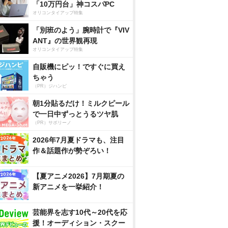
「10万円台」神コスパPC
オリコンタイアップ特集
「別班のよう」腕時計で『VIV
ANT』の世界観再現
オリコンタイアップ特集
自販機にピッ！ですぐに買え
ちゃう
（PR）ジハンピ
朝1分貼るだけ！ミルクピール
で一日中ずっとうるツヤ肌
（PR）サボリーノ
2026年7月夏ドラマも、注目
作＆話題作が勢ぞろい！
【夏アニメ2026】7月期夏の
新アニメを一挙紹介！
芸能界を志す10代～20代を応
援！オーディション・スクー