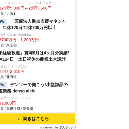
ーエンスエンジニアリング株式会社
24万9,900円～28万3,500円
員 / 大阪府
「医療法人拠点支援マネジャ
EW
」年休120日/年俸700万円以上
社Carus Holdings
700万円～1,200万円
員 / 東京都
未経験歓迎」賞与8月は4ヶ月分実績/
休124日・土日祝休の農業土木設計
式会社デミング設計
24万2,610円
員 / 北海道
デンソーで働こう!小型部品の
EW
業務 denso aichi
式会社テクノスマイル
1,800円
員 / 派遣社員 / 愛知県
続きはこちら
sponsored by 求人ボックス