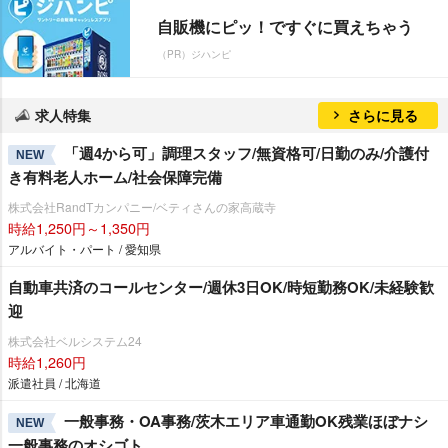
自販機にピッ！ですぐに買えちゃう
（PR）ジハンピ
求人特集
さらに見る
「週4から可」調理スタッフ/無資格可/日勤のみ/介護付
NEW
き有料老人ホーム/社会保障完備
株式会社RandTカンパニー/ベティさんの家高蔵寺
時給1,250円～1,350円
アルバイト・パート / 愛知県
自動車共済のコールセンター/週休3日OK/時短勤務OK/未経験歓
迎
株式会社ベルシステム24
時給1,260円
派遣社員 / 北海道
一般事務・OA事務/茨木エリア車通勤OK残業ほぼナシ
NEW
一般事務のオシゴト