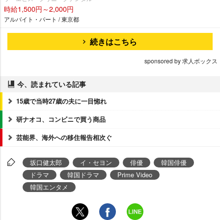
時給1,500円～2,000円
アルバイト・パート / 東京都
続きはこちら
sponsored by 求人ボックス
今、読まれている記事
15歳で当時27歳の夫に一目惚れ
研ナオコ、コンビニで買う商品
芸能界、海外への移住報告相次ぐ
坂口健太郎
イ・セヨン
俳優
韓国俳優
ドラマ
韓国ドラマ
Prime Video
韓国エンタメ