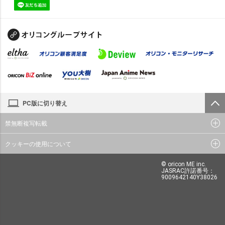
PC版に切り替え
禁無断複写転載
クッキーの使用について
© oricon ME inc.
JASRAC許諾番号：
9009642140Y38026