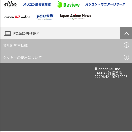
PC版に切り替え
禁無断複写転載
クッキーの使用について
© oricon ME inc.
JASRAC許諾番号：
9009642140Y38026