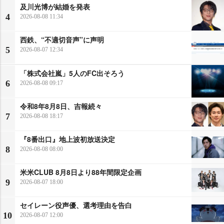
及川光博が結婚を発表
4
2026-08-08 11:34
西鉄、“不適切音声”に声明
5
2026-08-07 12:34
「株式会社嵐」5人のFC出そろう
6
2026-08-08 09:17
令和8年8月8日、吉報続々
7
2026-08-08 18:17
『8番出口』地上波初放送決定
8
2026-08-08 08:00
米米CLUB 8月8日より88年間限定企画
9
2026-08-07 18:00
セイレーン役声優、選考理由を告白
10
2026-08-07 12:00