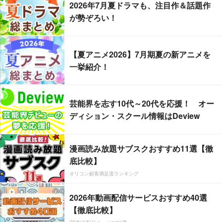
2026年7月夏ドラマも、注目作＆話題作
が勢ぞろい！
【夏アニメ2026】7月期夏の新アニメを
一挙紹介！
芸能界を志す10代～20代を応援！ オー
ディション・スクール情報はDeview
漫画読み放題サブスクおすすめ11選【徹
底比較】
オリコン顧客満足度ランキング
2026年動画配信サービスおすすめ40選
【徹底比較】