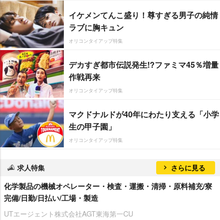
イケメンてんこ盛り！尊すぎる男子の純情
ラブに胸キュン
オリコンタイアップ特集
デカすぎ都市伝説発生!?ファミマ45％増量
作戦再来
オリコンタイアップ特集
マクドナルドが40年にわたり支える「小学
生の甲子園」
オリコンタイアップ特集
求人特集
さらに見る
化学製品の機械オペレーター・検査・運搬・清掃・原料補充/寮
完備/日勤/日払い/工場・製造
UTエージェント株式会社AGT東海第一CU