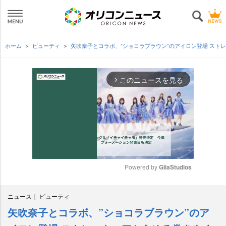
ホーム
ビューティ
矢吹奈子とコラボ、”ショコラブラウン”のアイロン登場 ス
このニュースを見る
arrow_forward_ios
Powered by 
GliaStudios
M
ニュース
ビューティ
u
t
矢吹奈子とコラボ、”ショコラブラウン”のア
e