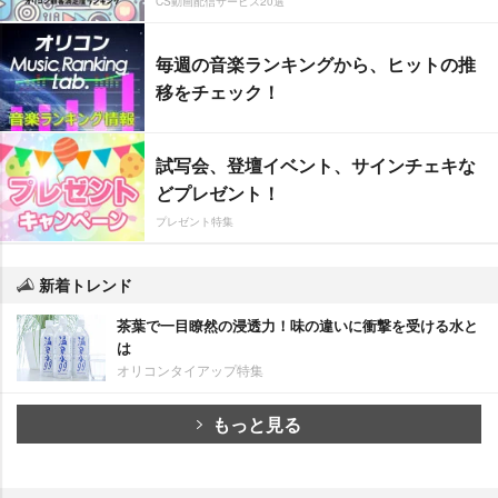
CS動画配信サービス20選
毎週の音楽ランキングから、ヒットの推
移をチェック！
試写会、登壇イベント、サインチェキな
どプレゼント！
プレゼント特集
新着トレンド
茶葉で一目瞭然の浸透力！味の違いに衝撃を受ける水と
は
オリコンタイアップ特集
もっと見る