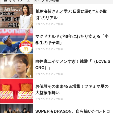
川島海荷さんと学ぶ 日常に潜む“人身取
引”のリアル
オリコンタイアップ特集
マクドナルドが40年にわたり支える「小
学生の甲子園」
オリコンタイアップ特集
向井康二イケメンすぎ！純愛『（LOVE S
ONG）』
オリコンタイアップ特集
お値段そのまま45％増量！ファミマ夏の
大盤振る舞い
オリコンタイアップ特集
SUPER★DRAGON、自ら描いた”レトロ