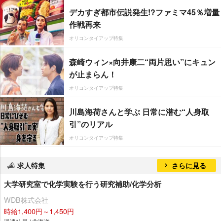
デカすぎ都市伝説発生!?ファミマ45％増量
作戦再来
オリコンタイアップ特集
森崎ウィン×向井康二“両片思い”にキュン
が止まらん！
オリコンタイアップ特集
川島海荷さんと学ぶ 日常に潜む“人身取
引”のリアル
オリコンタイアップ特集
求人特集
さらに見る
大学研究室で化学実験を行う研究補助/化学分析
WDB株式会社
時給1,400円～1,450円