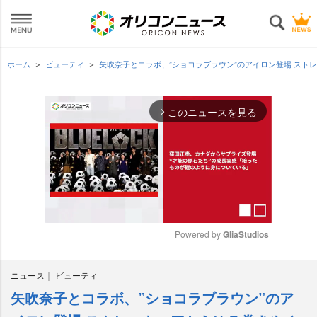
ホーム
ビューティ
矢吹奈子とコラボ、”ショコラブラウン”のアイロン登場 ス
このニュースを見る
arrow_forward_ios
Powered by 
GliaStudios
M
ニュース
ビューティ
u
t
矢吹奈子とコラボ、”ショコラブラウン”のア
e