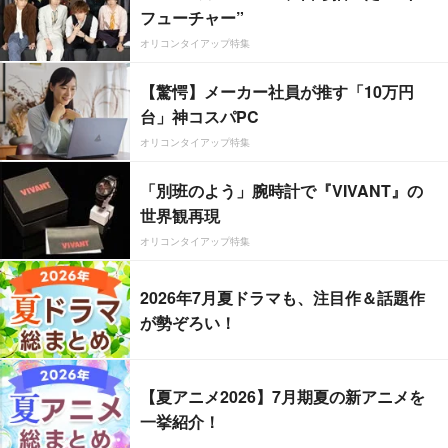
フューチャー”
オリコンタイアップ特集
【驚愕】メーカー社員が推す「10万円
台」神コスパPC
オリコンタイアップ特集
「別班のよう」腕時計で『VIVANT』の
世界観再現
オリコンタイアップ特集
2026年7月夏ドラマも、注目作＆話題作
が勢ぞろい！
【夏アニメ2026】7月期夏の新アニメを
一挙紹介！