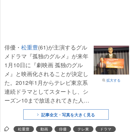
俳優・
松重豊
(61)が主演するグル
メドラマ『孤独のグルメ』が来年
1月10日に『劇映画 孤独のグル
メ』と映画化されることが決定し
拡大する
た。2012年1月からテレビ東京系
連続ドラマとしてスタートし、シ
ーズン10まで放送されてきた人気
シリーズがついに劇場版に進出。
記事全文・写真を大きく見る
松重自身が監督・脚本・主演のす
べてを務めることも発表された。
松重豊
動画
俳優
テレ東
ドラマ