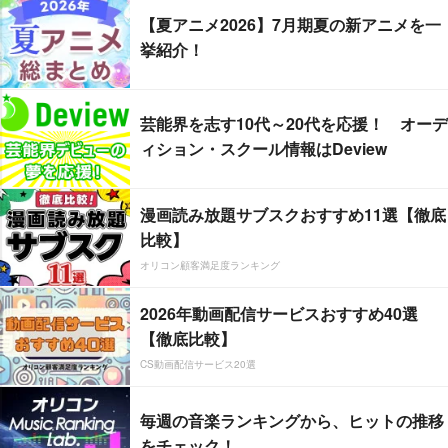
【夏アニメ2026】7月期夏の新アニメを一
挙紹介！
芸能界を志す10代～20代を応援！ オーデ
ィション・スクール情報はDeview
漫画読み放題サブスクおすすめ11選【徹底
比較】
オリコン顧客満足度ランキング
2026年動画配信サービスおすすめ40選
【徹底比較】
CS動画配信サービス20選
毎週の音楽ランキングから、ヒットの推移
をチェック！