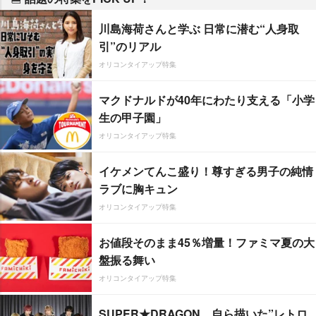
川島海荷さんと学ぶ 日常に潜む“人身取
引”のリアル
オリコンタイアップ特集
マクドナルドが40年にわたり支える「小学
生の甲子園」
オリコンタイアップ特集
イケメンてんこ盛り！尊すぎる男子の純情
ラブに胸キュン
オリコンタイアップ特集
お値段そのまま45％増量！ファミマ夏の大
盤振る舞い
オリコンタイアップ特集
SUPER★DRAGON、自ら描いた”レトロ