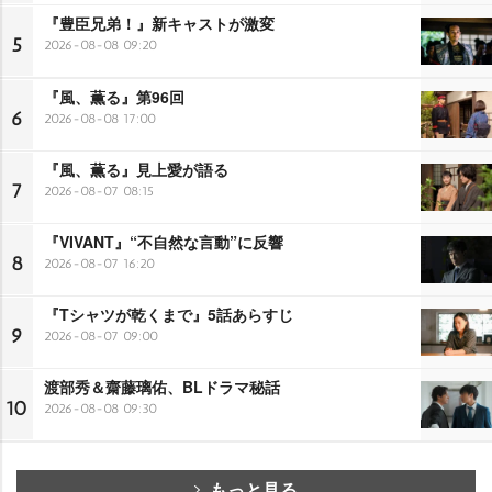
『豊臣兄弟！』新キャストが激変
5
2026-08-08 09:20
『風、薫る』第96回
6
2026-08-08 17:00
『風、薫る』見上愛が語る
7
2026-08-07 08:15
『VIVANT』“不自然な言動”に反響
8
2026-08-07 16:20
『Tシャツが乾くまで』5話あらすじ
9
2026-08-07 09:00
渡部秀＆齋藤璃佑、BLドラマ秘話
10
2026-08-08 09:30
もっと見る