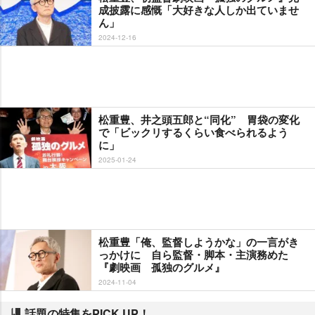
成披露に感慨「大好きな人しか出ていませ
ん」
2024-12-16
松重豊、井之頭五郎と“同化” 胃袋の変化
で「ビックリするくらい食べられるよう
に」
2025-01-24
松重豊「俺、監督しようかな」の一言がき
っかけに 自ら監督・脚本・主演務めた
『劇映画 孤独のグルメ』
2024-11-04
話題の特集をPICK UP！