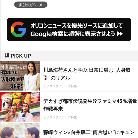
孤独のグルメ
PICK UP
川島海荷さんと学ぶ 日常に潜む“人身取
引”のリアル
オリコンタイアップ特集
デカすぎ都市伝説発生!?ファミマ45％増量
作戦再来
オリコンタイアップ特集
森崎ウィン×向井康二“両片思い”にキュン