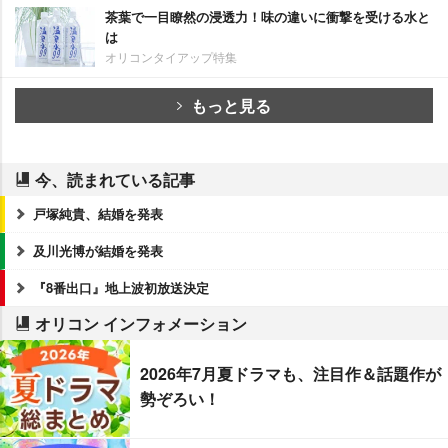
茶葉で一目瞭然の浸透力！味の違いに衝撃を受ける水と
は
オリコンタイアップ特集
もっと見る
今、読まれている記事
戸塚純貴、結婚を発表
及川光博が結婚を発表
『8番出口』地上波初放送決定
オリコン インフォメーション
2026年7月夏ドラマも、注目作＆話題作が
勢ぞろい！