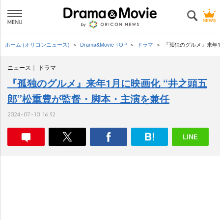
ホーム (オリコンニュース)
Drama&Movie TOP
ドラマ
『孤独のグルメ』来年1
ニュース
ドラマ
『孤独のグルメ』来年1月に映画化 “井之頭五
郎”松重豊が監督・脚本・主演を兼任
2024-07-10 16:52