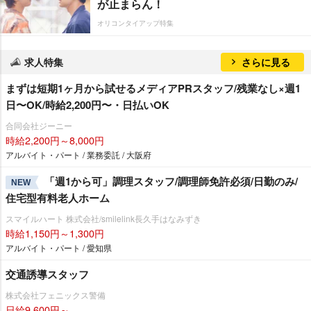
が止まらん！
オリコンタイアップ特集
求人特集
さらに見る
まずは短期1ヶ月から試せるメディアPRスタッフ/残業なし×週1
日〜OK/時給2,200円〜・日払いOK
合同会社ジーニー
時給2,200円～8,000円
アルバイト・パート / 業務委託 / 大阪府
「週1から可」調理スタッフ/調理師免許必須/日勤のみ/
NEW
住宅型有料老人ホーム
スマイルハート 株式会社/smilelink長久手はなみずき
時給1,150円～1,300円
アルバイト・パート / 愛知県
交通誘導スタッフ
株式会社フェニックス警備
日給9,600円～