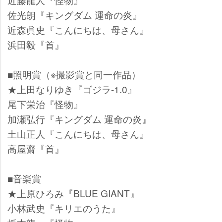
佐光朗『キングダム 運命の炎』
近森眞史『こんにちは、母さん』
浜田毅『首』
■照明賞（※撮影賞と同一作品）
★上田なりゆき『ゴジラ-1.0』
尾下栄治『怪物』
加瀬弘行『キングダム 運命の炎』
土山正人『こんにちは、母さん』
高屋齋『首』
■音楽賞
★上原ひろみ『BLUE GIANT』
小林武史『キリエのうた』