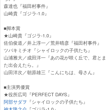
森達也『福田村事件』
山崎貴『ゴジラ-1.0』
■脚本賞
★山崎貴『ゴジラ-1.0』
佐伯俊道／井上淳一／荒井晴彦『福田村事件』
ツバキミチオ『シャイロックの子供たち』
山浦雅大／成田洋一『あの花が咲く丘で、君とま
た出会えたら。』
山田洋次／朝原雄三『こんにちは、母さん』
■主演男優賞
★役所広司『PERFECT DAYS』
阿部サダヲ
『シャイロックの子供たち』
神木隆之介
『ゴジラ-1.0』