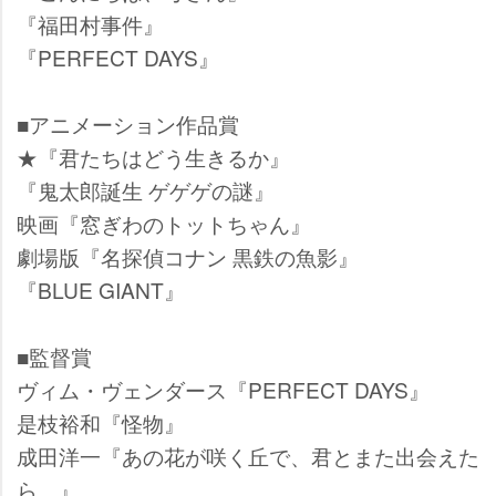
『福田村事件』
『PERFECT DAYS』
■アニメーション作品賞
★『君たちはどう生きるか』
『鬼太郎誕生 ゲゲゲの謎』
映画『窓ぎわのトットちゃん』
劇場版『名探偵コナン 黒鉄の魚影』
『BLUE GIANT』
■監督賞
ヴィム・ヴェンダース『PERFECT DAYS』
是枝裕和『怪物』
成田洋一『あの花が咲く丘で、君とまた出会えた
ら。』