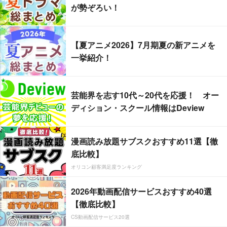
が勢ぞろい！
【夏アニメ2026】7月期夏の新アニメを
一挙紹介！
芸能界を志す10代～20代を応援！ オー
ディション・スクール情報はDeview
漫画読み放題サブスクおすすめ11選【徹
底比較】
オリコン顧客満足度ランキング
2026年動画配信サービスおすすめ40選
【徹底比較】
CS動画配信サービス20選