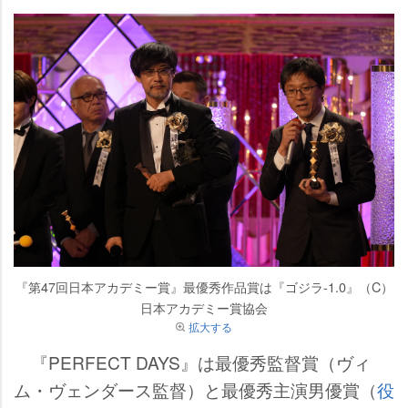
『第47回日本アカデミー賞』最優秀作品賞は『ゴジラ-1.0』（C）
日本アカデミー賞協会
拡大する
『PERFECT DAYS』は最優秀監督賞（ヴィ
ム・ヴェンダース監督）と最優秀主演男優賞（
役