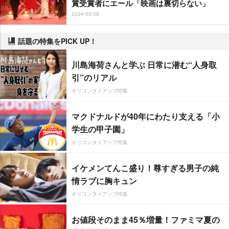
賞受賞者にエール「映画は裏切らない」
2024-03-08
話題の特集をPICK UP！
川島海荷さんと学ぶ 日常に潜む“人身取
引”のリアル
オリコンタイアップ特集
マクドナルドが40年にわたり支える「小
学生の甲子園」
オリコンタイアップ特集
イケメンてんこ盛り！尊すぎる男子の純
情ラブに胸キュン
オリコンタイアップ特集
お値段そのまま45％増量！ファミマ夏の