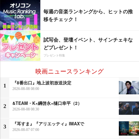
毎週の音楽ランキングから、ヒットの推
移をチェック！
試写会、登壇イベント、サインチェキな
どプレゼント！
プレゼント特集
映画ニュースランキング
『8番出口』地上波初放送決定
1
2026-08-08 08:00
&TEAM・K×綱啓永×樋口幸平（2）
2
2026-08-08 08:30
『耳すま』『アリエッティ』IMAXで
3
2026-08-07 07:00