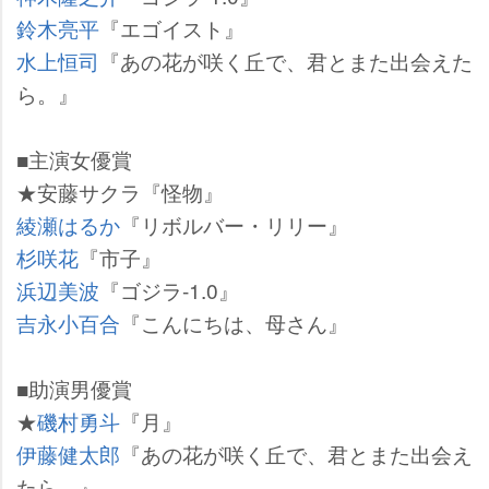
鈴木亮平
『エゴイスト』
水上恒司
『あの花が咲く丘で、君とまた出会えた
ら。』
■主演女優賞
★安藤サクラ『怪物』
綾瀬はるか
『リボルバー・リリー』
杉咲花
『市子』
浜辺美波
『ゴジラ-1.0』
吉永小百合
『こんにちは、母さん』
■助演男優賞
★
磯村勇斗
『月』
伊藤健太郎
『あの花が咲く丘で、君とまた出会え
たら。』