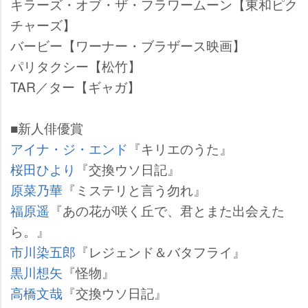
キラーズ・オブ・ザ・フラワームーン【東和ピク
チャーズ】
バービー【ワーナー・ブラザース映画】
パリタクシー【松竹】
TAR／ター【ギャガ】
■新人俳優賞
アイナ・ジ・エンド
『キリエのうた』
桜田ひより
『交換ウソ日記』
原菜乃華
『ミステリと言う勿れ』
福原遥
『あの花が咲く丘で、君とまた出会えた
ら。』
市川染五郎
『レジェンド＆バタフライ』
黒川想矢
『怪物』
高橋文哉
『交換ウソ日記』