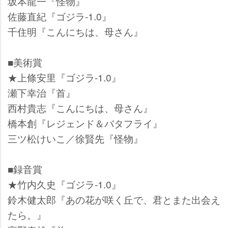
坂本龍一『怪物』
佐藤直紀『ゴジラ-1.0』
千住明『こんにちは、母さん』
■美術賞
★上條安里『ゴジラ-1.0』
瀬下幸治『首』
西村貴志『こんにちは、母さん』
橋本創『レジェンド＆バタフライ』
三ツ松けいこ／徐賢先『怪物』
■録音賞
★竹内久史『ゴジラ-1.0』
鈴木健太郎『あの花が咲く丘で、君とまた出会え
たら。』