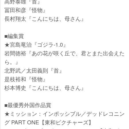
高野泰雄『首』
冨田和彦『怪物』
長村翔太『こんにちは、母さん』
■編集賞
★宮島竜治『ゴジラ-1.0』
間徳裕『あの花が咲く丘で、君とまた出会えた
ら。』
北野武／太田義則『首』
是枝裕和『怪物』
杉本博史『こんにちは、母さん』
■最優秀外国作品賞
★ミッション：インポッシブル／デッドレコニン
グ PART ONE【東和ピクチャーズ】