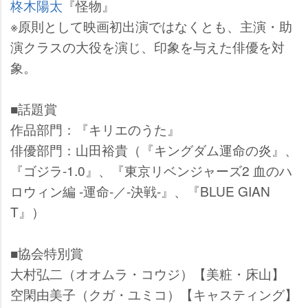
柊木陽太
『怪物』
※原則として映画初出演ではなくとも、主演・助
演クラスの大役を演じ、印象を与えた俳優を対
象。
■話題賞
作品部門：『キリエのうた』
俳優部門：山田裕貴（『キングダム運命の炎』、
『ゴジラ-1.0』、『東京リベンジャーズ2 血のハ
ロウィン編 -運命-／-決戦-』、『BLUE GIAN
T』）
■協会特別賞
大村弘二（オオムラ・コウジ）【美粧・床山】
空閑由美子（クガ・ユミコ）【キャスティング】