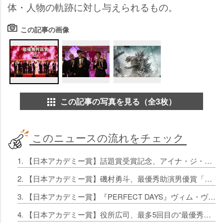
体・人物の軌跡に対し与えられるもの。
この記事の画像
この記事の写真を見る（全3枚）
このニュースの流れをチェック
1. 【日本アカデミー賞】話題賞受賞記念、アイナ・ジ・エンド、松村北斗らのスペシャルインタビューOA
2. 【日本アカデミー賞】磯村勇斗、最優秀助演男優賞「地に足をつけてスクリーンで生きていきたい」
3. 【日本アカデミー賞】『PERFECT DAYS』ヴィム・ヴェンダース、外国籍監督が初受賞
4. 【日本アカデミー賞】役所広司、最多5回目の“最優秀賞”受賞「ゴジラの牙を抜いた感じ」