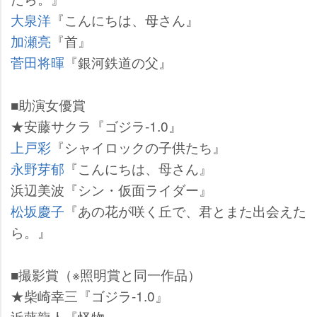
大泉洋
『こんにちは、母さん』
加瀬亮
『首』
菅田将暉
『銀河鉄道の父』
■助演女優賞
★安藤サクラ『ゴジラ-1.0』
上戸彩
『シャイロックの子供たち』
永野芽郁
『こんにちは、母さん』
浜辺美波『シン・仮面ライダー』
松坂慶子
『あの花が咲く丘で、君とまた出会えた
ら。』
■撮影賞（※照明賞と同一作品）
★柴崎幸三『ゴジラ-1.0』
近藤龍人『怪物』