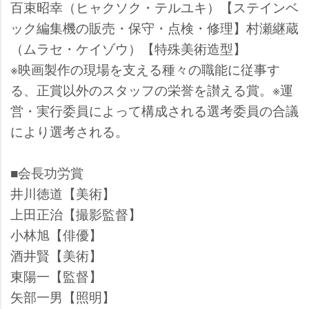
百束昭幸（ヒャクソク・テルユキ）【ステインベ
ック編集機の販売・保守・点検・修理】村瀬継蔵
（ムラセ・ケイゾウ）【特殊美術造型】
※映画製作の現場を支える種々の職能に従事す
る、正賞以外のスタッフの栄誉を讃える賞。※運
営・実行委員によって構成される選考委員の合議
により選考される。
■会長功労賞
井川徳道【美術】
上田正治【撮影監督】
小林旭【俳優】
酒井賢【美術】
東陽一【監督】
矢部一男【照明】