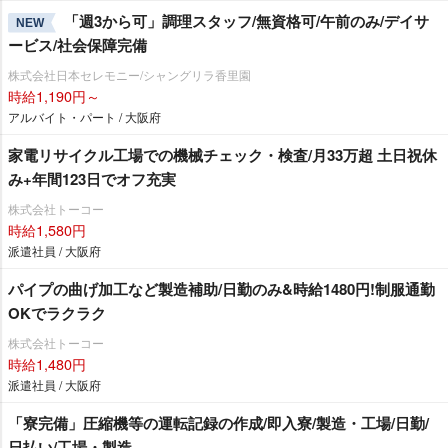
「週3から可」調理スタッフ/無資格可/午前のみ/デイサ
NEW
ービス/社会保障完備
株式会社日本セレモニー/シャングリラ香里園
時給1,190円～
アルバイト・パート / 大阪府
家電リサイクル工場での機械チェック・検査/月33万超 土日祝休
み+年間123日でオフ充実
株式会社トーコー
時給1,580円
派遣社員 / 大阪府
パイプの曲げ加工など製造補助/日勤のみ&時給1480円!制服通勤
OKでラクラク
株式会社トーコー
時給1,480円
派遣社員 / 大阪府
「寮完備」圧縮機等の運転記録の作成/即入寮/製造・工場/日勤/
日払い/工場・製造