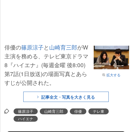
俳優の
篠原涼子
と
山崎育三郎
がW
主演を務める、テレビ東京ドラマ
8『ハイエナ』(毎週金曜 後8:00)
第7話(1日放送)の場面写真とあら
拡大する
すじが公開された。
記事全文・写真を大きく見る
篠原涼子
山崎育三郎
俳優
テレ東
ハイエナ