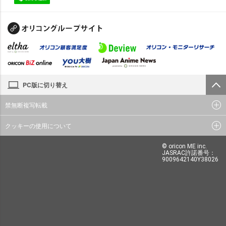
PC版に切り替え
禁無断複写転載
クッキーの使用について
© oricon ME inc.
JASRAC許諾番号：
9009642140Y38026