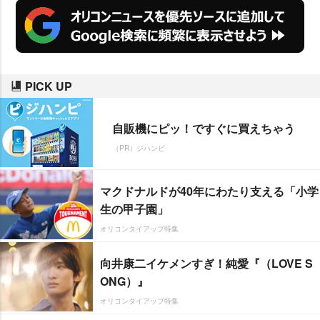
PICK UP
自販機にピッ！ですぐに買えちゃう
（PR）ジハンピ
マクドナルドが40年にわたり支える「小学
生の甲子園」
オリコンタイアップ特集
向井康二イケメンすぎ！純愛『（LOVE S
ONG）』
オリコンタイアップ特集