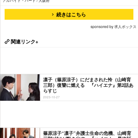
アルバイト・パート / 大阪府
続きはこちら
sponsored by 求人ボックス
関連リンク+
凛子（篠原涼子）にだまされた怜（山崎育
三郎）復讐に燃える 『ハイエナ』第2話あ
らすじ
2023-10-27
篠原涼子“凛子”弁護士生命の危機、山崎育