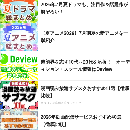
2026年7月夏ドラマも、注目作＆話題作が
勢ぞろい！
【夏アニメ2026】7月期夏の新アニメを一
挙紹介！
芸能界を志す10代～20代を応援！ オーデ
ィション・スクール情報はDeview
漫画読み放題サブスクおすすめ11選【徹底
比較】
オリコン顧客満足度ランキング
2026年動画配信サービスおすすめ40選
【徹底比較】