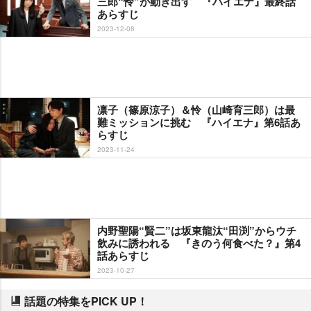
三郎“怜”が動き出す 『ハイエナ』最終話
あらすじ
2023-12-08
凛子（篠原涼子）＆怜（山崎育三郎）は最
難ミッションに挑む 『ハイエナ』第6話あ
らすじ
2023-11-24
内野聖陽“賢二”は坂東龍汰“田渕”からウチ
飲みに誘われる 『きのう何食べた？』第4
話あらすじ
2023-10-27
話題の特集をPICK UP！