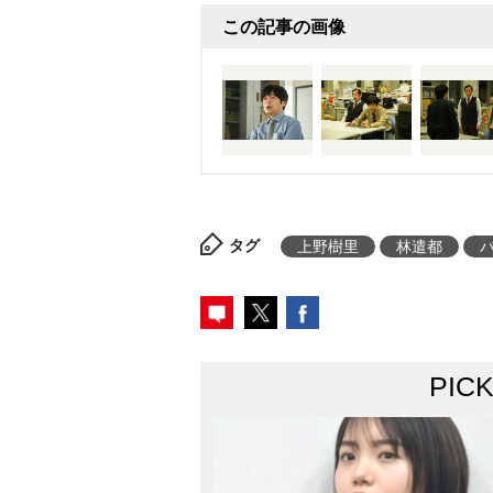
この記事の画像
タグ
上野樹里
林遣都
PIC