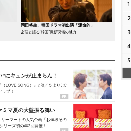
1
2
岡田将生、韓国ドラマ初出演「運命的」
3
玄理と語る“韓国”撮影現場の魅力
4
5
い”にキュンが止まらん！
OVE SONG）』が8／５よりJ:C
アラブ！
ァミマ夏の大盤振る舞い
ミリーマートの人気企画「お値段その
、シリーズ初の年2回開催！