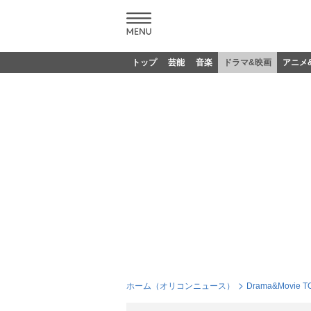
トップ
芸能
音楽
ドラマ&映画
アニメ
ホーム（オリコンニュース）
Drama&Movie T