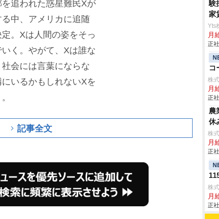
郷を追われた惑星難民Xが
験
家
する中、アメリカに追随
Yt
決定。Xは人間の姿をそっ
月
正社
でいく。やがて、Xは誰な
N
と社会には言葉にならな
コ
株
隣にいるかもしれないXを
月
く。
正社
農
休
記事全文
株
月給
正社
N
1
株
月
正社