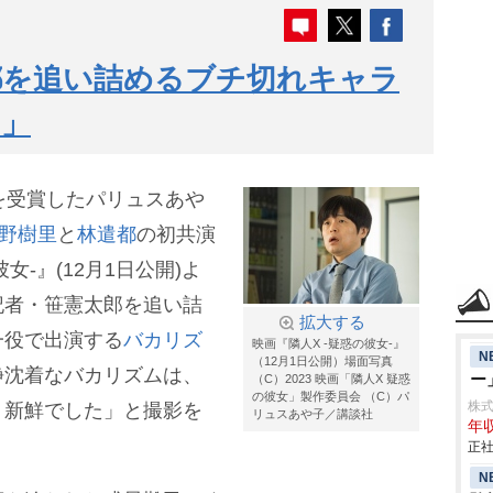
都を追い詰めるブチ切れキャラ
た」
」を受賞したパリュスあ
野樹里
と
林遣都
の初共演
女-』(12月1日公開)よ
記者・笹憲太郎を追い詰
拡大する
一役で出演する
バカリズ
映画『隣人X -疑惑の彼女-』
N
（12月1日公開）場面写真
静沈着なバカリズムは、
ー
（C）2023 映画「隣人X 疑惑
の彼女」製作委員会 （C）パ
株式会
、新鮮でした」と撮影を
リュスあや子／講談社
年収
正社
N