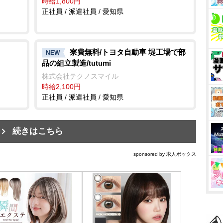
時給1,800円
正社員 / 派遣社員 / 愛知県
寮費無料/トヨタ自動車 堤工場で部
NEW
品の組立製造/tutumi
株式会社テクノスマイル
時給2,100円
正社員 / 派遣社員 / 愛知県
続きはこちら
sponsored by 求人ボックス