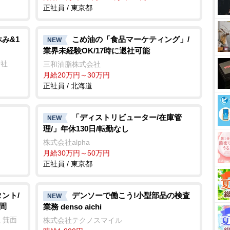
正社員 / 東京都
み&1
こめ油の「食品マーケティング」/
NEW
業界未経験OK/17時に退社可能
会社
三和油脂株式会社
月給20万円～30万円
正社員 / 北海道
「ディストリビューター/在庫管
NEW
理/」年休130日/転勤なし
株式会社alpha
月給30万円～50万円
正社員 / 東京都
ント/
デンソーで働こう!小型部品の検査
NEW
間
業務 denso aichi
 箕面
株式会社テクノスマイル