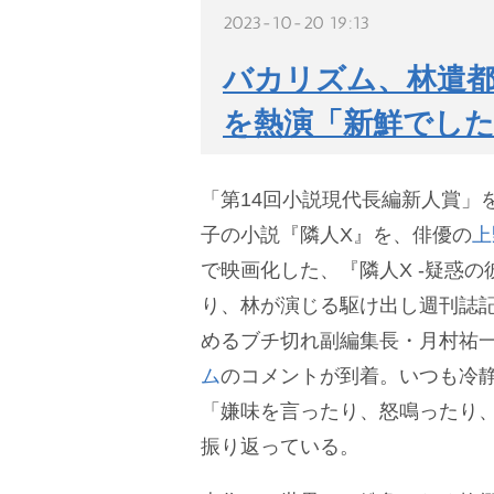
2023-10-20 19:13
バカリズム、林遣
を熱演「新鮮でし
「第14回小説現代長編新人賞
子の小説『隣人X』を、俳優の
上
で映画化した、『隣人X -疑惑の彼
り、林が演じる駆け出し週刊誌
めるブチ切れ副編集長・月村祐
ム
のコメントが到着。いつも冷
「嫌味を言ったり、怒鳴ったり
振り返っている。