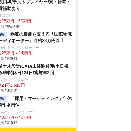
採用枠/テストプレイヤー/寮・社宅・
賃補助あり
s株式会社
給28万円～60万円
員 / 神奈川県
物流の裏側を支える「国際物流
EW
ーディネーター」月給28万円以上
式会社トランスクローバー
給28万円～34万円
員 / 東京都
業土木設計/CAD/未経験歓迎/土日祝
み/年間休日124日/賞与年3回
式会社デミング設計
24万2,610円
員 / 北海道
「採用・マーケティング」年休
EW
15日/水日休
式会社アールプランナー
給30万円～40万円
員 / 東京都