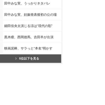
田中みな実、うっかりネタバレ
田中みな実、妊娠発表後初の公の場
細田佳央太演じる涼は“現代の彰”
黒木瞳、西岡徳馬、吉田羊が出演
映画泥棒、サラっと“本名”明かす
6位以下を見る