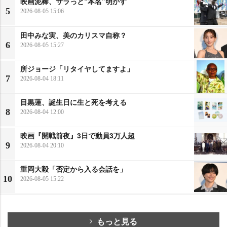
映画泥棒、サラっと“本名”明かす
5
2026-08-05 15:06
田中みな実、美のカリスマ自称？
6
2026-08-05 15:27
所ジョージ「リタイヤしてますよ」
7
2026-08-04 18:11
目黒蓮、誕生日に生と死を考える
8
2026-08-04 12:00
映画『開戦前夜』3日で動員3万人超
9
2026-08-04 20:10
重岡大毅「否定から入る会話を」
10
2026-08-05 15:22
もっと見る