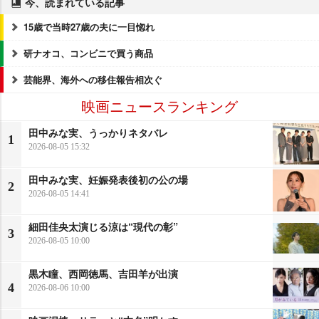
今、読まれている記事
15歳で当時27歳の夫に一目惚れ
研ナオコ、コンビニで買う商品
芸能界、海外への移住報告相次ぐ
映画ニュースランキング
田中みな実、うっかりネタバレ
1
2026-08-05 15:32
田中みな実、妊娠発表後初の公の場
2
2026-08-05 14:41
細田佳央太演じる涼は“現代の彰”
3
2026-08-05 10:00
黒木瞳、西岡徳馬、吉田羊が出演
4
2026-08-06 10:00