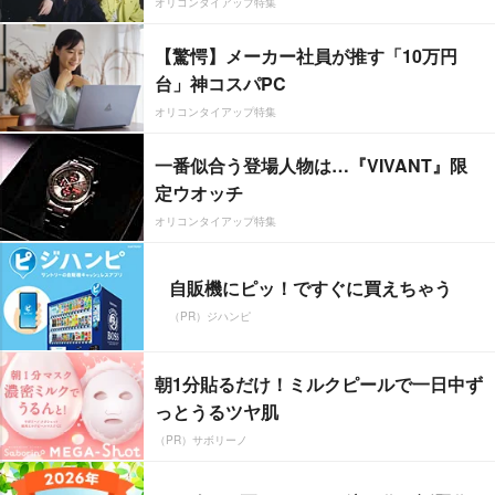
オリコンタイアップ特集
【驚愕】メーカー社員が推す「10万円
台」神コスパPC
オリコンタイアップ特集
一番似合う登場人物は…『VIVANT』限
定ウオッチ
オリコンタイアップ特集
自販機にピッ！ですぐに買えちゃう
（PR）ジハンピ
朝1分貼るだけ！ミルクピールで一日中ず
っとうるツヤ肌
（PR）サボリーノ