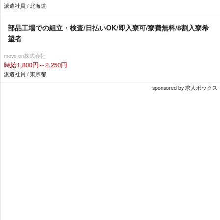
派遣社員 / 北海道
部品工場での組立・検査/日払いOK/即入寮可/寮費無料/8割入寮希
望者
move on株式会社
時給1,800円～2,250円
派遣社員 / 東京都
sponsored by 求人ボックス