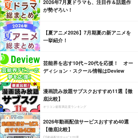
2026年7月夏ドラマも、注目作＆話題作
が勢ぞろい！
【夏アニメ2026】7月期夏の新アニメを
一挙紹介！
芸能界を志す10代～20代を応援！ オー
ディション・スクール情報はDeview
漫画読み放題サブスクおすすめ11選【徹
底比較】
オリコン顧客満足度ランキング
2026年動画配信サービスおすすめ40選
【徹底比較】
CS動画配信サービス20選