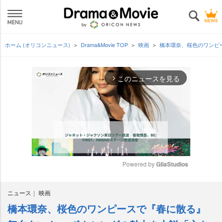
ホーム (オリコンニュース)
Drama&Movie TOP
映画
橋本環奈、桜色のワンピ
このニュースを見る
arrow_forward_ios
Powered by 
GliaStudios
M
ニュース
映画
u
t
橋本環奈、桜色のワンピースで『春に散る』
e