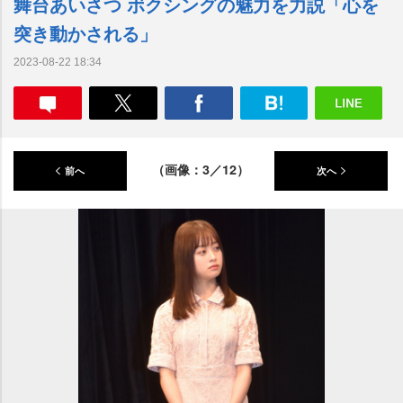
舞台あいさつ ボクシングの魅力を力説「心を
突き動かされる」
2023-08-22 18:34
（画像：3／12）
前へ
次へ