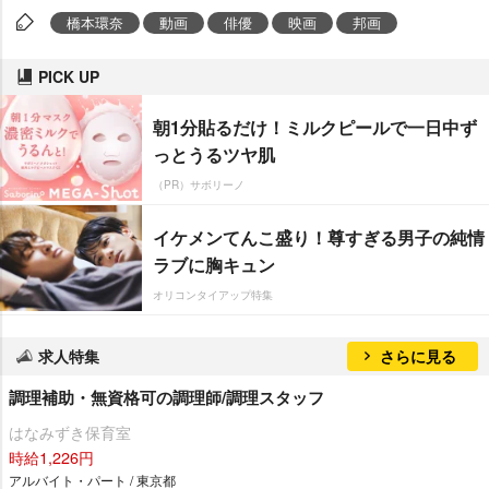
橋本環奈
動画
俳優
映画
邦画
PICK UP
朝1分貼るだけ！ミルクピールで一日中ず
っとうるツヤ肌
（PR）サボリーノ
イケメンてんこ盛り！尊すぎる男子の純情
ラブに胸キュン
オリコンタイアップ特集
求人特集
さらに見る
調理補助・無資格可の調理師/調理スタッフ
はなみずき保育室
時給1,226円
アルバイト・パート / 東京都