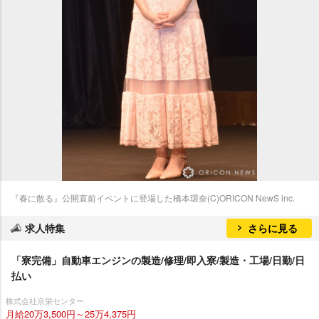
『春に散る』公開直前イベントに登場した橋本環奈(C)ORICON NewS inc.
求人特集
さらに見る
「寮完備」自動車エンジンの製造/修理/即入寮/製造・工場/日勤/日
払い
株式会社京栄センター
月給20万3,500円～25万4,375円