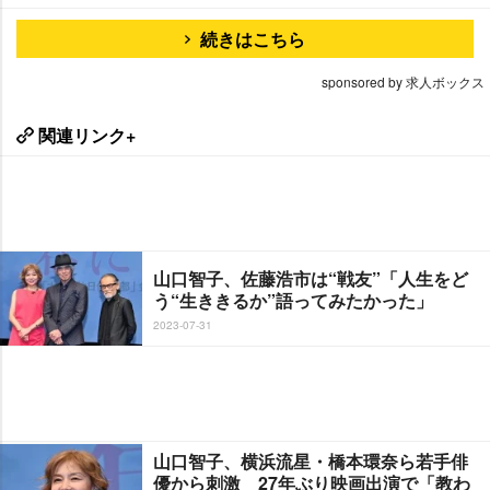
続きはこちら
sponsored by 求人ボックス
関連リンク+
山口智子、佐藤浩市は“戦友”「人生をど
う“生ききるか”語ってみたかった」
2023-07-31
山口智子、横浜流星・橋本環奈ら若手俳
優から刺激 27年ぶり映画出演で「教わ