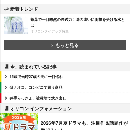
新着トレンド
茶葉で一目瞭然の浸透力！味の違いに衝撃を受ける水と
は
オリコンタイアップ特集
もっと見る
今、読まれている記事
15歳で当時27歳の夫に一目惚れ
研ナオコ、コンビニで買う商品
井手らっきょ、被災地で炊き出し
オリコン インフォメーション
2026年7月夏ドラマも、注目作＆話題作が