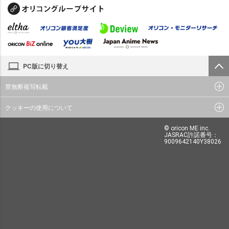
PC版に切り替え
禁無断複写転載
クッキーの使用について
© oricon ME inc.
JASRAC許諾番号：
9009642140Y38026