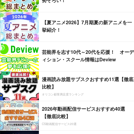
勢ぞろい！
【夏アニメ2026】7月期夏の新アニメを一
挙紹介！
芸能界を志す10代～20代を応援！ オーデ
ィション・スクール情報はDeview
漫画読み放題サブスクおすすめ11選【徹底
比較】
オリコン顧客満足度ランキング
2026年動画配信サービスおすすめ40選
【徹底比較】
CS動画配信サービス20選