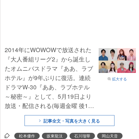
2014年にWOWOWで放送された
『大人番組リーグ2』から誕生し
たオムニバスドラマ『ああ、ラブ
ホテル』が9年ぶりに復活。連続
拡大する
ドラマW-30『ああ、ラブホテル
～秘密～』として、5月19日より
放送・配信される(毎週金曜 後11:
30※第1話無料)。
藤村享平
(映画
記事全文・写真を大きく見る
『パパはわるものチャンピオン』)
が監督を務める第1話と、
松本優
松本優作
坂東龍汰
石川瑠華
岡山天音