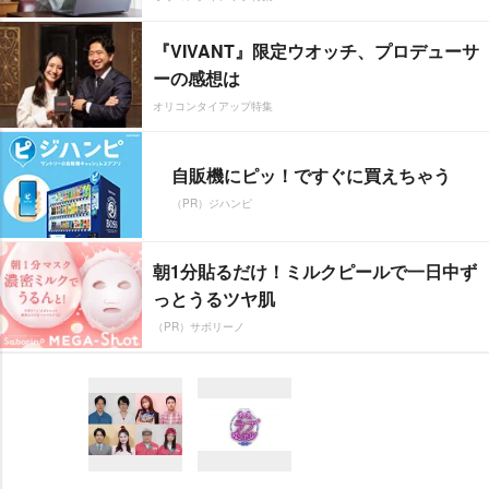
『VIVANT』限定ウオッチ、プロデューサ
ーの感想は
オリコンタイアップ特集
自販機にピッ！ですぐに買えちゃう
（PR）ジハンピ
朝1分貼るだけ！ミルクピールで一日中ず
っとうるツヤ肌
（PR）サボリーノ