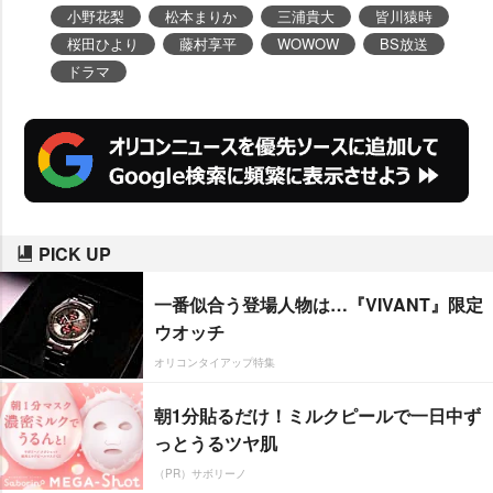
作
(映画『Winny』)が監督を務め
小野花梨
松本まりか
三浦貴大
皆川猿時
る第2話のエピソードとキャスト
桜田ひより
藤村享平
WOWOW
BS放送
ドラマ
が発表された。
PICK UP
一番似合う登場人物は…『VIVANT』限定
ウオッチ
オリコンタイアップ特集
朝1分貼るだけ！ミルクピールで一日中ず
っとうるツヤ肌
（PR）サボリーノ