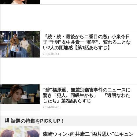
『続・続・最後から二番目の恋』小泉今日
子“千明”＆中井貴一“和平”、変わることな
い2人の距離感【第1話あらすじ】
2025-04-14
“碧”福原遥、無差別傷害事件のニュースに
驚き「犯人、同級生かも」 『透明なわた
したち』第2話あらすじ
2024-09-23
話題の特集をPICK UP！
森崎ウィン×向井康二“両片思い”にキュン