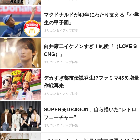
マクドナルドが40年にわたり支える「小学
生の甲子園」
オリコンタイアップ特集
向井康二イケメンすぎ！純愛『（LOVE S
ONG）』
オリコンタイアップ特集
デカすぎ都市伝説発生!?ファミマ45％増量
作戦再来
オリコンタイアップ特集
SUPER★DRAGON、自ら描いた”レトロ
フューチャー”
オリコンタイアップ特集