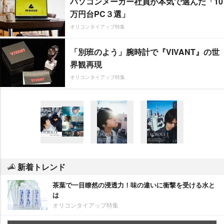
パソコンメーカー社員が本気で選んだ「10
万円台PC３選」
オリコンタイアップ特集
「別班のよう」腕時計で『VIVANT』の世
界観再現
オリコンタイアップ特集
新着トレンド
茶葉で一目瞭然の浸透力！味の違いに衝撃を受ける水と
は
オリコンタイアップ特集