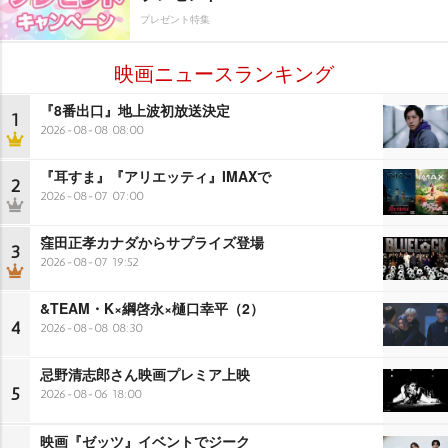
プレゼント特集
映画ニュースランキング
『8番出口』地上波初放送決定
1
2026-08-08 08:00
『耳すま』『アリエッティ』IMAXで
2
2026-08-07 07:00
窪田正孝カナダからサプライズ登場
3
2026-08-07 19:52
&TEAM・K×綱啓永×樋口幸平（2）
4
2026-08-08 08:30
忌野清志郎さん映画プレミア上映
5
2026-08-06 18:00
映画『ゼッツ』イベントでジーク