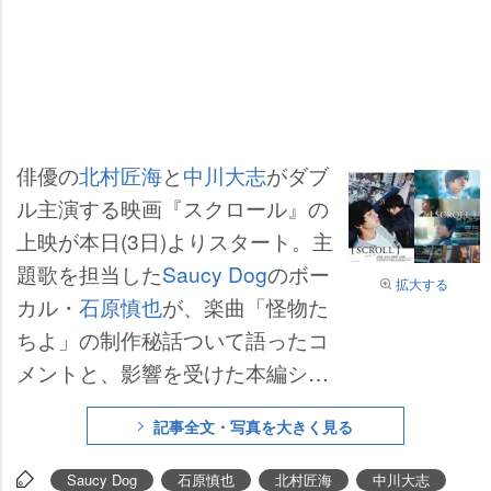
俳優の
北村匠海
と
中川大志
がダブ
ル主演する映画『スクロール』の
上映が本日(3日)よりスタート。主
題歌を担当した
Saucy Dog
のボー
拡大する
カル・
石原慎也
が、楽曲「怪物た
ちよ」の制作秘話ついて語ったコ
メントと、影響を受けた本編シー
ンがWEBで公開された。
記事全文・写真を大きく見る
Saucy Dog
石原慎也
北村匠海
中川大志