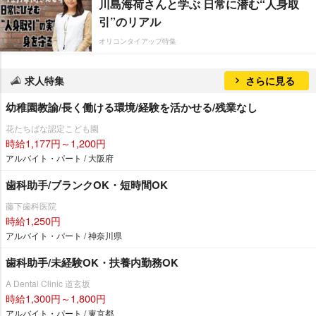
川島海荷さんと学ぶ 日常に潜む“人身取
引”のリアル
オリコンタイアップ特集
求人特集
さらに見る
幼稚園教諭/長く働ける環境/経験を活かせる/残業なし
花たちばな認定こども園
時給1,177円～1,200円
アルバイト・パート / 大阪府
歯科助手/ブランクOK・短時間OK
藤下歯科医院
時給1,250円
アルバイト・パート / 神奈川県
歯科助手/未経験OK・扶養内勤務OK
A Dental Clinic 道玄坂
時給1,300円～1,800円
アルバイト・パート / 東京都