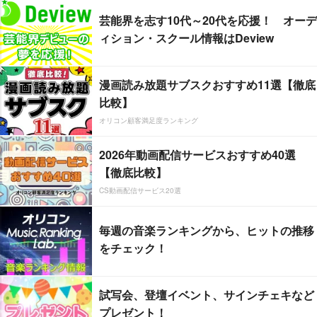
芸能界を志す10代～20代を応援！ オーデ
ィション・スクール情報はDeview
漫画読み放題サブスクおすすめ11選【徹底
比較】
オリコン顧客満足度ランキング
2026年動画配信サービスおすすめ40選
【徹底比較】
CS動画配信サービス20選
毎週の音楽ランキングから、ヒットの推移
をチェック！
試写会、登壇イベント、サインチェキなど
プレゼント！