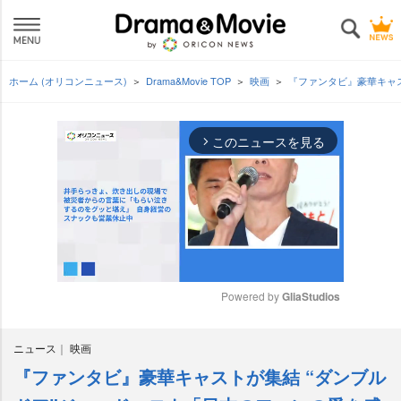
ホーム (オリコンニュース)
Drama&Movie TOP
映画
『ファンタビ』豪華キャ
このニュースを見る
arrow_forward_ios
Powered by 
GliaStudios
M
ニュース
映画
u
t
『ファンタビ』豪華キャストが集結 “ダンブル
e