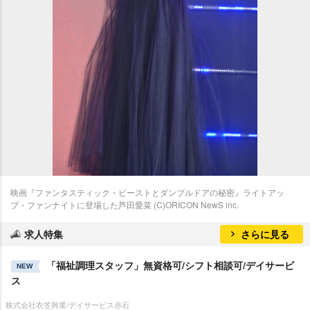
映画『ファンタスティック・ビーストとダンブルドアの秘密』ライトアッ
プ・ファンナイトに登場した芦田愛菜 (C)ORICON NewS inc.
求人特集
さらに見る
「福祉調理スタッフ」無資格可/シフト相談可/デイサービ
NEW
ス
株式会社衣笠興業/デイサービス赤石