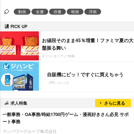
動画
女優
俳優
映画
洋画
PICK UP
お値段そのまま45％増量！ファミマ夏の大
盤振る舞い
オリコンタイアップ特集
自販機にピッ！ですぐに買えちゃう
（PR）ジハンピ
求人特集
さらに見る
一般事務・OA事務/時給1700円ゲーム・漫画好きさん必見 サポ
ート事務
マンパワーグループ株式会社