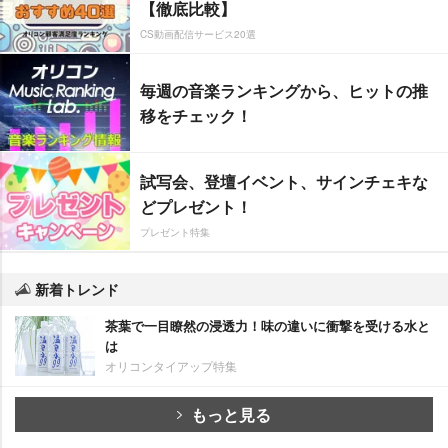
【徹底比較】
CS動画配信サービス20選
毎週の音楽ランキングから、ヒットの推
移をチェック！
試写会、登壇イベント、サインチェキな
どプレゼント！
プレゼント特集
新着トレンド
茶葉で一目瞭然の浸透力！味の違いに衝撃を受ける水と
は
オリコンタイアップ特集
もっと見る