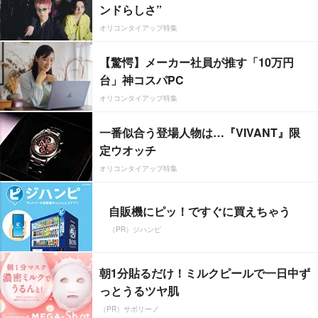
ンドらしさ”
オリコンタイアップ特集
【驚愕】メーカー社員が推す「10万円
台」神コスパPC
オリコンタイアップ特集
一番似合う登場人物は…『VIVANT』限
定ウオッチ
オリコンタイアップ特集
自販機にピッ！ですぐに買えちゃう
（PR）ジハンピ
朝1分貼るだけ！ミルクピールで一日中ず
っとうるツヤ肌
（PR）サボリーノ