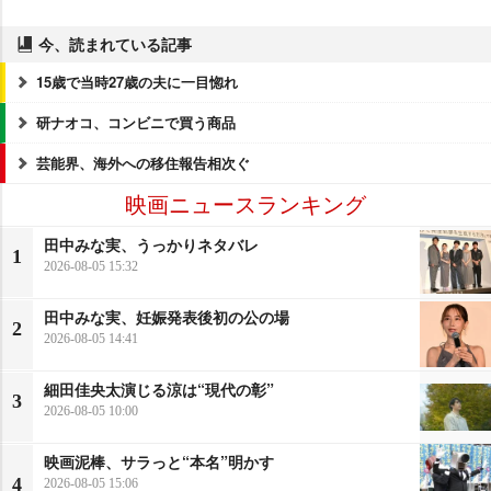
今、読まれている記事
15歳で当時27歳の夫に一目惚れ
研ナオコ、コンビニで買う商品
芸能界、海外への移住報告相次ぐ
映画ニュースランキング
田中みな実、うっかりネタバレ
1
2026-08-05 15:32
田中みな実、妊娠発表後初の公の場
2
2026-08-05 14:41
細田佳央太演じる涼は“現代の彰”
3
2026-08-05 10:00
映画泥棒、サラっと“本名”明かす
4
2026-08-05 15:06