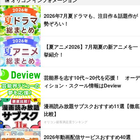
オリコン インフォメーション
2026年7月夏ドラマも、注目作＆話題作が
勢ぞろい！
【夏アニメ2026】7月期夏の新アニメを一
挙紹介！
芸能界を志す10代～20代を応援！ オーデ
ィション・スクール情報はDeview
漫画読み放題サブスクおすすめ11選【徹底
比較】
オリコン顧客満足度ランキング
2026年動画配信サービスおすすめ40選