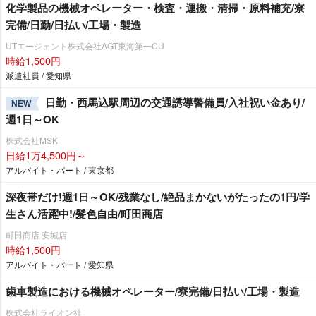
化学製品の機械オペレーター・検査・運搬・清掃・原料補充/寮
完備/日勤/日払い/工場・製造
UTエージェント株式会社AGT東海第一CU
時給1,500円
派遣社員 / 愛知県
日勤・西馬込駅周辺の交通誘導警備員/入社祝い金あり/
NEW
週1日～OK
株式会社MSK
日給1万4,500円～
アルバイト・パート / 東京都
深夜帯だけ!週1日～OK/残業なし/絶品まかないがたったの1円/学
生さん活躍中!/髪色自由/町田商店
町田商店 安城店
時給1,500円
アルバイト・パート / 愛知県
歯車製造における機械オペレーター/寮完備/日払い/工場・製造
株式会社ライオン社