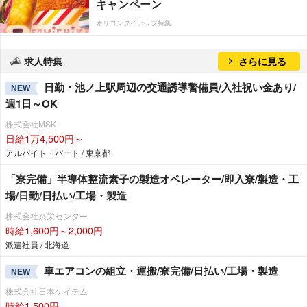
キャンペーン
オリコンタイアップ特集
求人特集
さらに見る
日勤・池ノ上駅周辺の交通誘導警備員/入社祝い金あり/
NEW
週1日～OK
株式会社MSK
日給1万4,500円～
アルバイト・パート / 東京都
「寮完備」半導体整流素子の製造オペレーター/即入寮/製造・工
場/日勤/日払い/工場・製造
株式会社京栄センター
時給1,600円～2,000円
派遣社員 / 北海道
車エアコンの組立・運搬/寮完備/日払い/工場・製造
NEW
株式会社日本ケイテム
時給1,500円