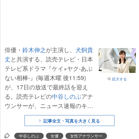
俳優・
鈴木伸之
が主演し、
犬飼貴
丈
と共演する、読売テレビ・日本
テレビ系ドラマ『ケイ×ヤク‐あぶ
ない相棒‐』(毎週木曜 後11:59)
拡大する
が、17日の放送で最終話を迎え
る。読売テレビの
中谷しのぶ
アナ
ウンサーが、ニュース速報のキャ
スターとして登場し、緊迫感ある
記事全文・写真を大きく見る
シーンを生み出す。
中谷しのぶ
女優
女性アナウンサー