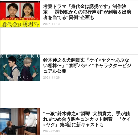
考察ドラマ『身代金は誘拐です』制作決
定 “誘拐犯からの犯行声明”が到着＆出演
者を当てる“異例”企画も
2025-11-13
鈴木伸之＆犬飼貴丈『ケイ×ヤク〜あぶな
い相棒〜』“禁断バディ”キャラクタービジ
ュアル公開
2021-11-26
“一狼”鈴木伸之×“獅郎”犬飼貴丈、手が触
れ見つめ合う胸キュンカット到着 『ケイ
×ヤク』第4話に新キャストも
2022-02-03