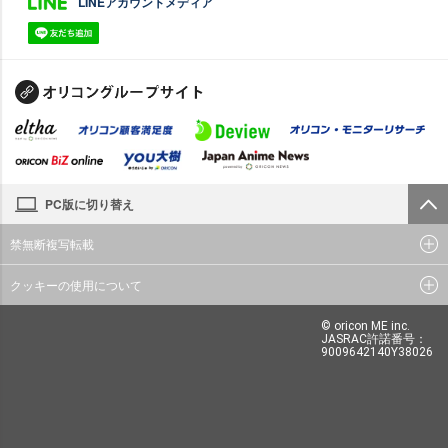
LINEアカウントメディア
PC版に切り替え
禁無断複写転載
クッキーの使用について
© oricon ME inc.
JASRAC許諾番号：
9009642140Y38026