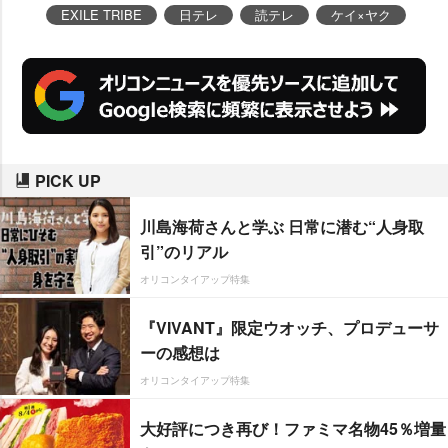
EXILE TRIBE
日テレ
読テレ
ケイ×ヤク
PICK UP
川島海荷さんと学ぶ 日常に潜む“人身取
引”のリアル
オリコンタイアップ特集
『VIVANT』限定ウオッチ、プロデューサ
ーの感想は
オリコンタイアップ特集
大好評につき再び！ファミマ名物45％増量