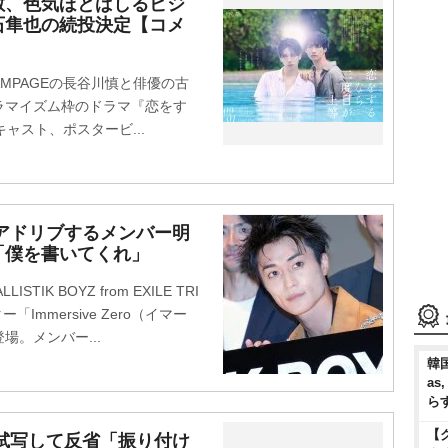
敏、色気ほとばしるビジ
石隼也の続投決定【コメ
MPAGEの長谷川慎と俳優の古
ドラマイズム枠のドラマ『恋をす
キャスト、ポスタービ...
将宏、アドリブするメンバー明
「僕を書いてくれ」
K BOYZ from EXILE TRI
mmersive Zero（イマー
。メンバー...
韓国
as
ら
【
演作を試写して反省「振り付け