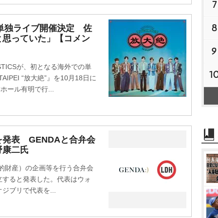
7
8
海外単独ライブ開催決定 佐
と思っていた」【コメン
9
TICSが、初となる海外での単
1
n TAIPEI “放大絶”』を10月18日に
ール有明で行...
を発表 GENDAと合弁会
野康二氏
P（知的財産）の企画等を行う合弁会
立すると発表した。代表はウォ
ブリで代表を...