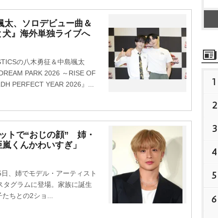
中島颯太、ソロデビュー曲＆
と犬』海外単独ライブへ
】
TICSの八木勇征＆中島颯太
M PARK 2026 ～RISE OF
1
LDH PERFECT YEAR 2026』...
2
3
ットで“おじの顔” 姉・
亜嵐くんかわいすぎ」
4
5
）が5日、姉でモデル・アーティスト
スタグラムに登場。家族に誕生
ちとの2ショ...
6