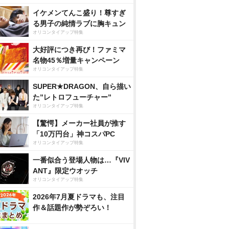
イケメンてんこ盛り！尊すぎ
る男子の純情ラブに胸キュン
オリコンタイアップ特集
大好評につき再び！ファミマ
名物45％増量キャンペーン
オリコンタイアップ特集
SUPER★DRAGON、自ら描い
た”レトロフューチャー”
オリコンタイアップ特集
【驚愕】メーカー社員が推す
「10万円台」神コスパPC
オリコンタイアップ特集
一番似合う登場人物は…『VIV
ANT』限定ウオッチ
オリコンタイアップ特集
2026年7月夏ドラマも、注目
作＆話題作が勢ぞろい！