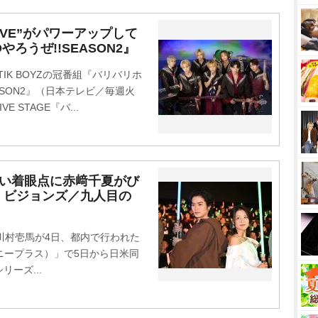
ドLIVE”がパワーアップして
ろうぜ!!SEASON2』
IK BOYZの冠番組『バリバリホ
ASON2』（日本テレビ／毎週火
 STAGE『バ...
、鋭い着眼点に赤﨑千夏がび
：ビジョンズ／九人目の
の川村壱馬が4日、都内で行われた
ズニープラス）」で5日から日米同
ーズ...