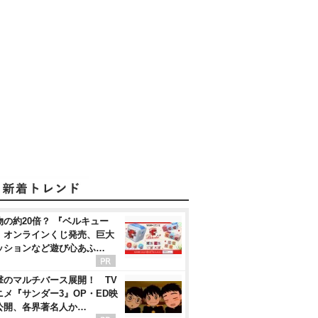
物の約20倍？ 『ベルキュー
』オンラインくじ発売、巨大
ッションなど遊び心あふ…
撃のマルチバース展開！ TV
ニメ『サンダー3』OP・ED映
公開、各界著名人か…