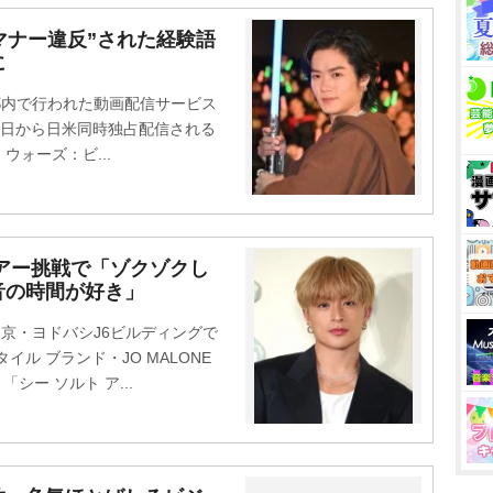
、“マナー違反”された経験語
に
、都内で行われた動画配信サービス
で5日から日米同時独占配信される
ォーズ：ビ...
アー挑戦で「ゾクゾクし
音の時間が好き」
、東京・ヨドバシJ6ビルディングで
ル ブランド・JO MALONE
シー ソルト ア...