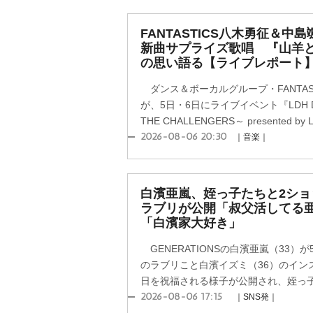
FANTASTICS八木勇征＆
新曲サプライズ歌唱 『山羊
の思い語る【ライブレポート
ダンス＆ボーカルグループ・FANTAS
が、5日・6日にライブイベント『LDH DREA
THE CHALLENGERS～ presented by 
2026-08-06 20:30
｜音楽｜
白濱亜嵐、姪っ子たちと2ショ
ラブリが公開「叔父活してる
「白濱家大好き」
GENERATIONSの白濱亜嵐（33
のラブリこと白濱イズミ（36）のイン
日を祝福される様子が公開され、姪っ子た
2026-08-06 17:15
｜SNS発｜