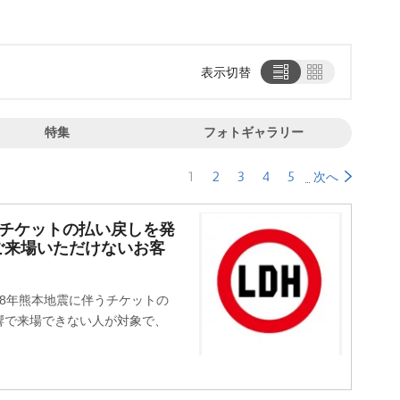
表示切替
特集
フォトギャラリー
1
2
3
4
5
次へ
うチケットの払い戻しを発
ご来場いただけないお客
8年熊本地震に伴うチケットの
響で来場できない人が対象で、