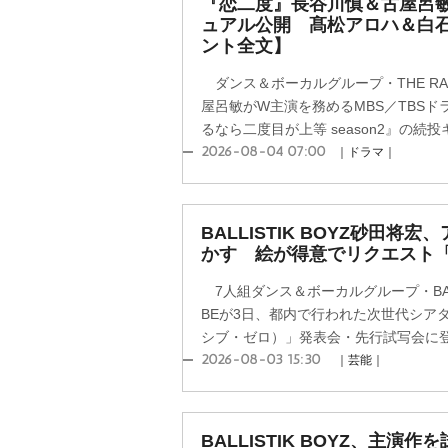
『恋二度』長谷川慎＆古屋呂
ュアル公開 髙松アロハ＆白
ント全文】
ダンス＆ボーカルグループ・THE RA
屋呂敏がW主演を務めるMBS／TBS
るなら二度目が上等 season2』の続投
2026-08-04 07:00
｜ドラマ｜
BALLISTIK BOYZ砂田
かす 絵が得意でリクエスト
7人組ダンス＆ボーカルグループ・BALLISTI
BEが3日、都内で行われた次世代シアター「I
シブ・ゼロ）」発表会・先行試写会に登場
2026-08-03 15:30
｜芸能｜
BALLISTIK BOYZ、主