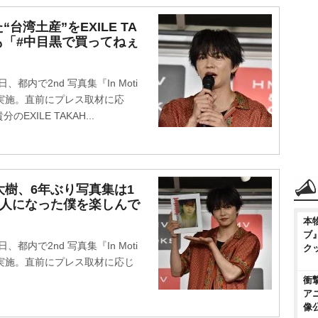
湾土産”をEXILE TA
発も「#中目黒で買ってねぇ
、都内で2nd 写真集『In Moti
実施。直前にプレス取材に応
ILE TAKAH...
佐藤大樹、6年ぶり写真集は1
大人になった僕を楽しんで
本
ブ
、都内で2nd 写真集『In Moti
ク
実施。直前にプレス取材に応じ
衝
ア
像