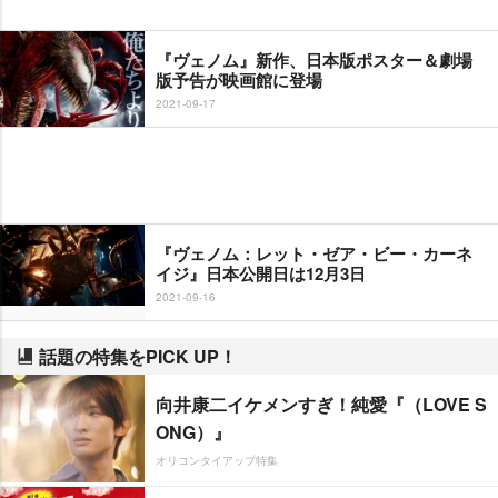
『ヴェノム』新作、日本版ポスター＆劇場
版予告が映画館に登場
2021-09-17
『ヴェノム：レット・ゼア・ビー・カーネ
イジ』日本公開日は12月3日
2021-09-16
話題の特集をPICK UP！
向井康二イケメンすぎ！純愛『（LOVE S
ONG）』
オリコンタイアップ特集