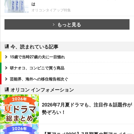
は
オリコンタイアップ特集
もっと見る
今、読まれている記事
15歳で当時27歳の夫に一目惚れ
研ナオコ、コンビニで買う商品
芸能界、海外への移住報告相次ぐ
オリコン インフォメーション
2026年7月夏ドラマも、注目作＆話題作が
勢ぞろい！