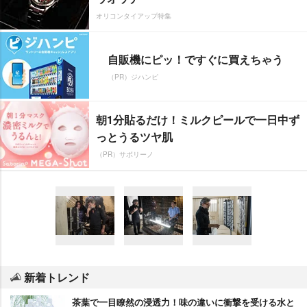
オリコンタイアップ特集
自販機にピッ！ですぐに買えちゃう
（PR）ジハンピ
朝1分貼るだけ！ミルクピールで一日中ず
っとうるツヤ肌
（PR）サボリーノ
新着トレンド
茶葉で一目瞭然の浸透力！味の違いに衝撃を受ける水と