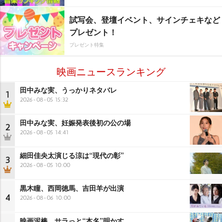
試写会、登壇イベント、サインチェキなど
プレゼント！
プレゼント特集
映画ニュースランキング
田中みな実、うっかりネタバレ
1
2026-08-05 15:32
田中みな実、妊娠発表後初の公の場
2
2026-08-05 14:41
細田佳央太演じる涼は“現代の彰”
3
2026-08-05 10:00
黒木瞳、西岡徳馬、吉田羊が出演
4
2026-08-06 10:00
映画泥棒、サラっと“本名”明かす