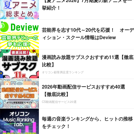
【夏アニメ2026】7月期夏の新アニメを一
挙紹介！
芸能界を志す10代～20代を応援！ オーデ
ィション・スクール情報はDeview
漫画読み放題サブスクおすすめ11選【徹底
比較】
オリコン顧客満足度ランキング
2026年動画配信サービスおすすめ40選
【徹底比較】
CS動画配信サービス20選
毎週の音楽ランキングから、ヒットの推移
をチェック！