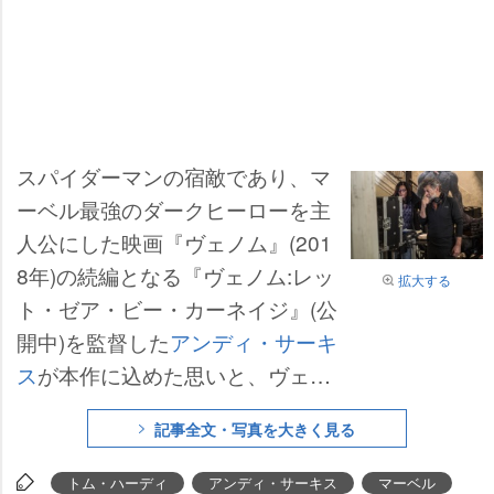
スパイダーマンの宿敵であり、マ
ーベル最強のダークヒーローを主
人公にした映画『ヴェノム』(201
8年)の続編となる『ヴェノム:レッ
拡大する
ト・ゼア・ビー・カーネイジ』(公
開中)を監督した
アンディ・サーキ
ス
が本作に込めた思いと、ヴェノ
ムやカーネイジといったキャラク
記事全文・写真を大きく見る
ターの描き方の裏側に迫った特別
映像が解禁となった。
トム・ハーディ
アンディ・サーキス
マーベル