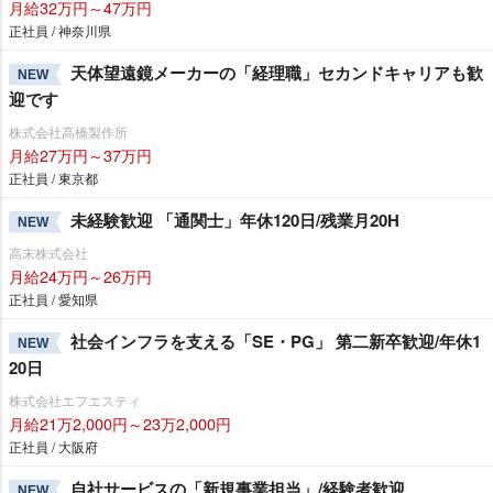
月給32万円～47万円
正社員 / 神奈川県
天体望遠鏡メーカーの「経理職」セカンドキャリアも歓
NEW
迎です
株式会社高橋製作所
月給27万円～37万円
正社員 / 東京都
未経験歓迎 「通関士」年休120日/残業月20H
NEW
高末株式会社
月給24万円～26万円
正社員 / 愛知県
社会インフラを支える「SE・PG」 第二新卒歓迎/年休1
NEW
20日
株式会社エフエスティ
月給21万2,000円～23万2,000円
正社員 / 大阪府
自社サービスの「新規事業担当」/経験者歓迎
NEW