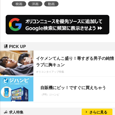
映画
洋画
動画
PICK UP
イケメンてんこ盛り！尊すぎる男子の純情
ラブに胸キュン
オリコンタイアップ特集
自販機にピッ！ですぐに買えちゃう
（PR）ジハンピ
求人特集
さらに見る