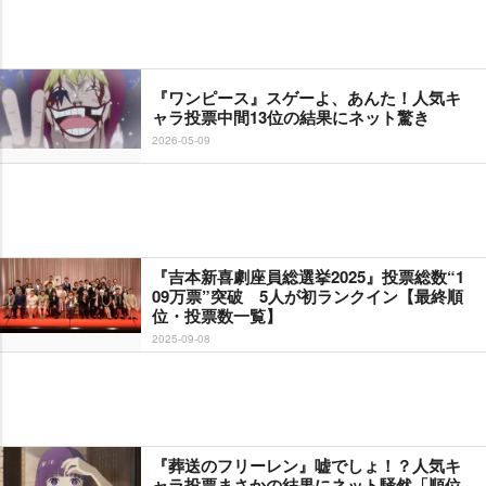
『ワンピース』スゲーよ、あんた！人気キ
ャラ投票中間13位の結果にネット驚き
2026-05-09
『吉本新喜劇座員総選挙2025』投票総数“1
09万票”突破 5人が初ランクイン【最終順
位・投票数一覧】
2025-09-08
『葬送のフリーレン』嘘でしょ！？人気キ
ャラ投票まさかの結果にネット騒然「順位