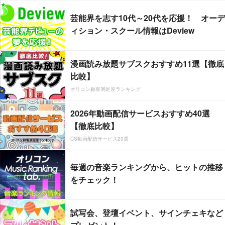
芸能界を志す10代～20代を応援！ オーデ
ィション・スクール情報はDeview
漫画読み放題サブスクおすすめ11選【徹底
比較】
オリコン顧客満足度ランキング
2026年動画配信サービスおすすめ40選
【徹底比較】
CS動画配信サービス20選
毎週の音楽ランキングから、ヒットの推移
をチェック！
試写会、登壇イベント、サインチェキなど