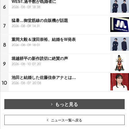
WEST.過半数が既婚者に
6
2026-08-09 18:38
猛暑…御堂筋線の自販機が話題
7
2026-08-09 14:31
重岡大毅＆濵田崇裕、結婚をW発表
8
2026-08-09 18:01
堀越耕平の新作読切に絶賛の声
9
2026-08-10 07:20
池田と結婚した佐藤佳奈アナとは…
10
2026-08-07 20:08
もっと見る
ニュース一覧へ戻る