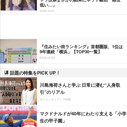
低い…」
2026-04-01
『住みたい街ランキング』首都圏版、1位は
9年連続「横浜」【TOP30一覧】
2026-02-25
話題の特集をPICK UP！
川島海荷さんと学ぶ 日常に潜む“人身取
引”のリアル
オリコンタイアップ特集
マクドナルドが40年にわたり支える「小学
生の甲子園」