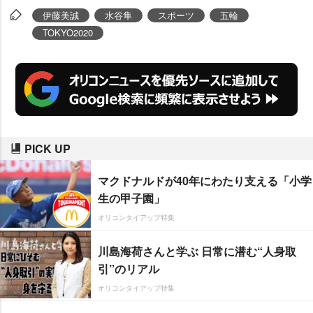
伊藤美誠
水谷隼
スポーツ
五輪
TOKYO2020
PICK UP
マクドナルドが40年にわたり支える「小学
生の甲子園」
オリコンタイアップ特集
川島海荷さんと学ぶ 日常に潜む“人身取
引”のリアル
オリコンタイアップ特集