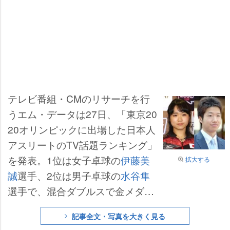
テレビ番組・CMのリサーチを行
うエム・データは27日、「東京20
20オリンピックに出場した日本人
アスリートのTV話題ランキング」
を発表。1位は女子卓球の
伊藤美
拡大する
誠
選手、2位は男子卓球の
水谷隼
選手で、混合ダブルスで金メダル
に輝いたコンビがワンツーに輝い
記事全文・写真を大きく見る
た。