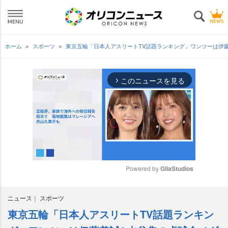
ホーム
スポーツ
東京五輪「日本人アスリートTV話題ランキング」ワンツーは伊
このニュースを見る
arrow_forward_ios
Powered by 
GliaStudios
M
ニュース
スポーツ
u
t
東京五輪「日本人アスリートTV話題ランキン
e