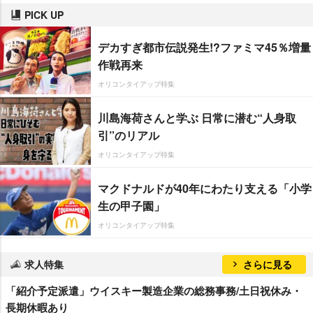
PICK UP
デカすぎ都市伝説発生!?ファミマ45％増量
作戦再来
オリコンタイアップ特集
川島海荷さんと学ぶ 日常に潜む“人身取
引”のリアル
オリコンタイアップ特集
マクドナルドが40年にわたり支える「小学
生の甲子園」
オリコンタイアップ特集
求人特集
さらに見る
「紹介予定派遣」ウイスキー製造企業の総務事務/土日祝休み・
長期休暇あり