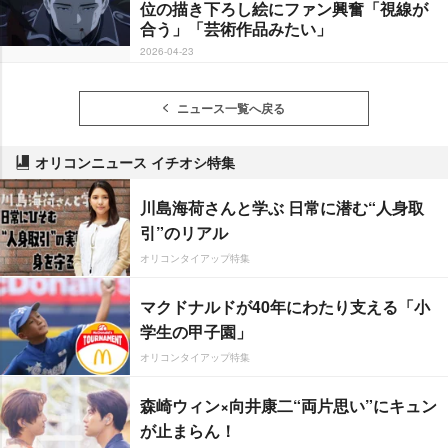
位の描き下ろし絵にファン興奮「視線が
合う」「芸術作品みたい」
2026-04-23
ニュース一覧へ戻る
オリコンニュース イチオシ特集
川島海荷さんと学ぶ 日常に潜む“人身取
引”のリアル
オリコンタイアップ特集
マクドナルドが40年にわたり支える「小
学生の甲子園」
オリコンタイアップ特集
森崎ウィン×向井康二“両片思い”にキュン
が止まらん！