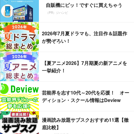
自販機にピッ！ですぐに買えちゃう
（PR）ジハンピ
2026年7月夏ドラマも、注目作＆話題作
が勢ぞろい！
【夏アニメ2026】7月期夏の新アニメを
一挙紹介！
芸能界を志す10代～20代を応援！ オー
ディション・スクール情報はDeview
漫画読み放題サブスクおすすめ11選【徹
底比較】