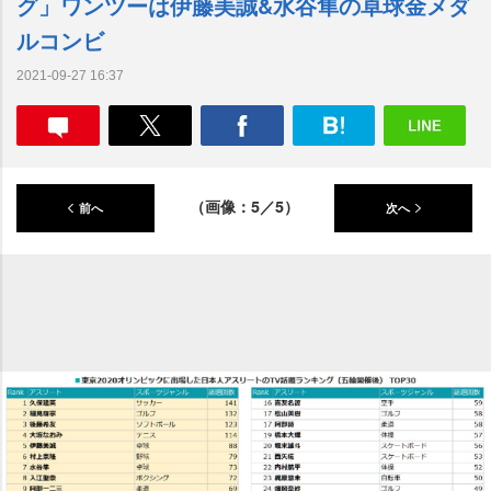
グ」ワンツーは伊藤美誠&水谷隼の卓球金メダ
ルコンビ
2021-09-27 16:37
（画像：5／5）
前へ
次へ