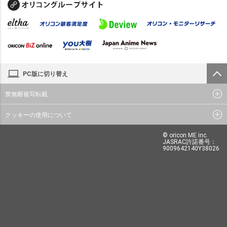
PC版に切り替え
禁無断複写転載
クッキーの使用について
© oricon ME inc.
JASRAC許諾番号：
9009642140Y38026