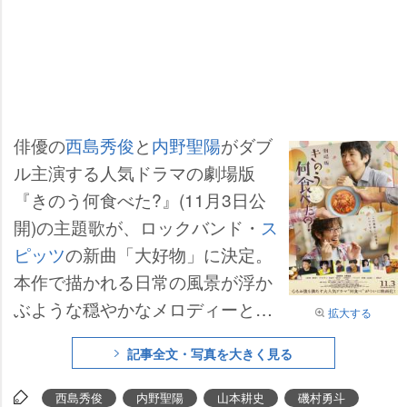
俳優の
西島秀俊
と
内野聖陽
がダブ
ル主演する人気ドラマの劇場版
『きのう何食べた?』(11月3日公
開)の主題歌が、ロックバンド・
ス
ピッツ
の新曲「大好物」に決定。
本作で描かれる日常の風景が浮か
ぶような穏やかなメロディーと、
拡大する
登場人物の繊細な心情を表すよう
記事全文・写真を大きく見る
な歌詞が心地よい楽曲を使用した
予告映像と最新ポスタービジュア
西島秀俊
内野聖陽
山本耕史
磯村勇斗