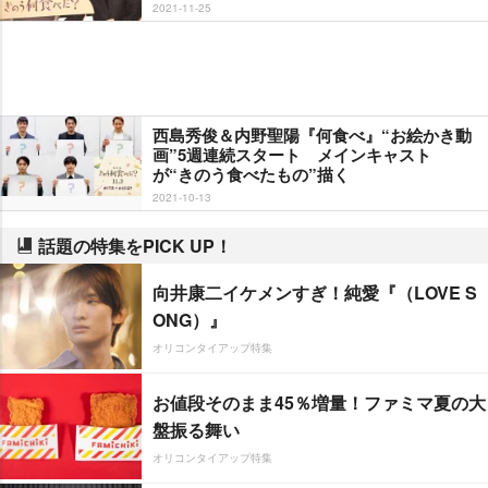
2021-11-25
西島秀俊＆内野聖陽『何食べ』“お絵かき動
画”5週連続スタート メインキャスト
が“きのう食べたもの”描く
2021-10-13
話題の特集をPICK UP！
向井康二イケメンすぎ！純愛『（LOVE S
ONG）』
オリコンタイアップ特集
お値段そのまま45％増量！ファミマ夏の大
盤振る舞い
オリコンタイアップ特集