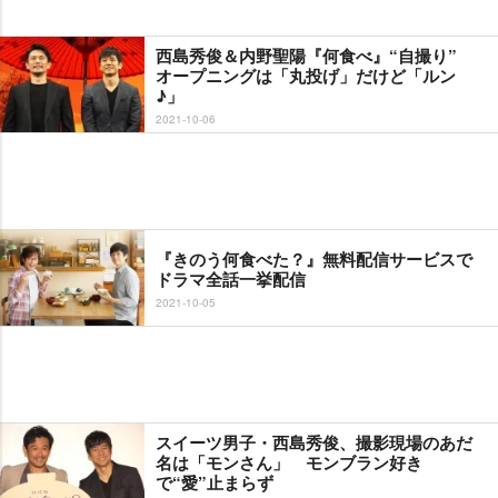
西島秀俊＆内野聖陽『何食べ』“自撮り”
オープニングは「丸投げ」だけど「ルン
♪」
2021-10-06
『きのう何食べた？』無料配信サービスで
ドラマ全話一挙配信
2021-10-05
スイーツ男子・西島秀俊、撮影現場のあだ
名は「モンさん」 モンブラン好き
で“愛”止まらず