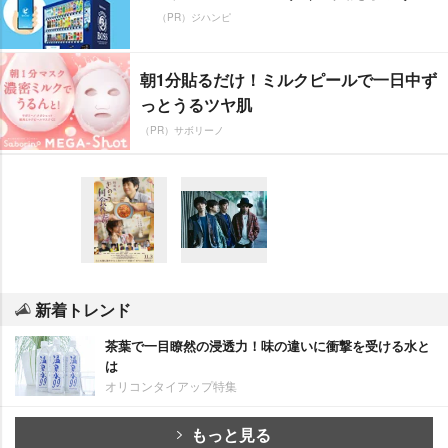
（PR）ジハンピ
朝1分貼るだけ！ミルクピールで一日中ず
っとうるツヤ肌
（PR）サボリーノ
新着トレンド
茶葉で一目瞭然の浸透力！味の違いに衝撃を受ける水と
は
オリコンタイアップ特集
もっと見る