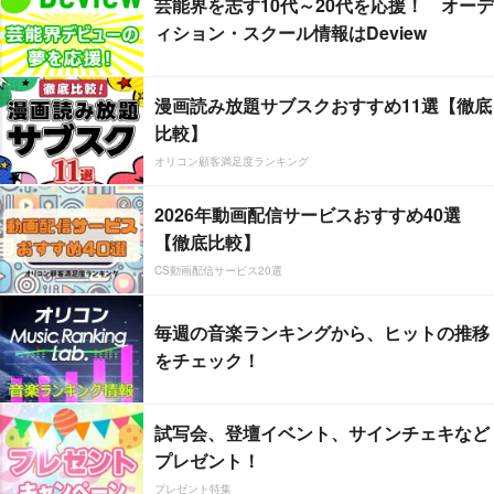
芸能界を志す10代～20代を応援！ オーデ
ィション・スクール情報はDeview
漫画読み放題サブスクおすすめ11選【徹底
比較】
オリコン顧客満足度ランキング
2026年動画配信サービスおすすめ40選
【徹底比較】
CS動画配信サービス20選
毎週の音楽ランキングから、ヒットの推移
をチェック！
試写会、登壇イベント、サインチェキなど
プレゼント！
プレゼント特集