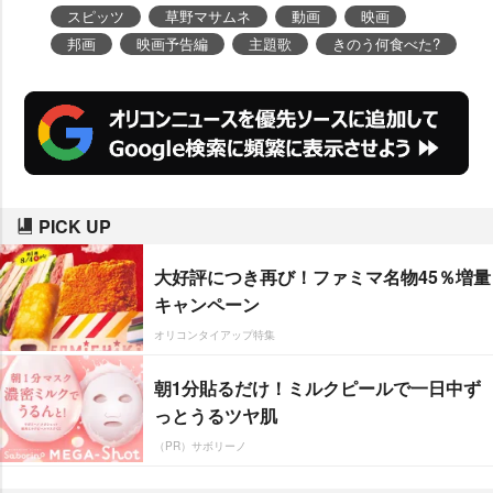
ルが解禁された。
スピッツ
草野マサムネ
動画
映画
邦画
映画予告編
主題歌
きのう何食べた?
PICK UP
大好評につき再び！ファミマ名物45％増量
キャンペーン
オリコンタイアップ特集
朝1分貼るだけ！ミルクピールで一日中ず
っとうるツヤ肌
（PR）サボリーノ