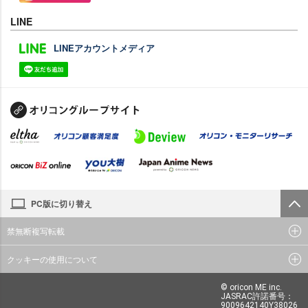
LINE
LINEアカウントメディア
PC版に切り替え
禁無断複写転載
クッキーの使用について
© oricon ME inc.
JASRAC許諾番号：
9009642140Y38026