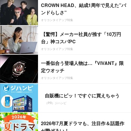
CROWN HEAD、結成1周年で見えた”バ
ンドらしさ”
オリコンタイアップ特集
【驚愕】メーカー社員が推す「10万円
台」神コスパPC
オリコンタイアップ特集
一番似合う登場人物は…『VIVANT』限
定ウオッチ
オリコンタイアップ特集
自販機にピッ！ですぐに買えちゃう
（PR）ジハンピ
2026年7月夏ドラマも、注目作＆話題作
が勢ぞろい！