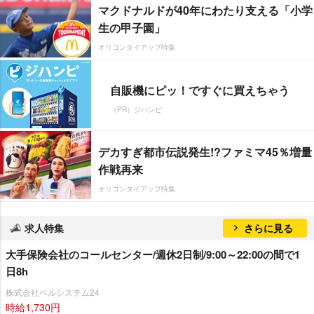
マクドナルドが40年にわたり支える「小学
生の甲子園」
オリコンタイアップ特集
自販機にピッ！ですぐに買えちゃう
（PR）ジハンピ
デカすぎ都市伝説発生!?ファミマ45％増量
作戦再来
オリコンタイアップ特集
求人特集
さらに見る
大手保険会社のコールセンター/週休2日制/9:00～22:00の間で1
日8h
株式会社ベルシステム24
時給1,730円