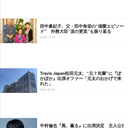
田中眞紀子、父・田中角栄の“溺愛エピソー
ド” 外務大臣“涙の更迭”も振り返る
2026-07-24
Travis Japan松田元太、“元？先輩”に『ぽ
かぽか』出演オファー「元太のおかげで来
れた」
2026-06-22
中村倫也『風、薫る』に出演決定 主人公2