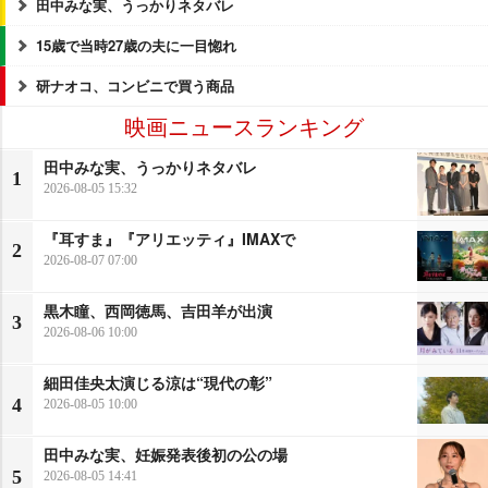
田中みな実、うっかりネタバレ
15歳で当時27歳の夫に一目惚れ
研ナオコ、コンビニで買う商品
映画ニュースランキング
田中みな実、うっかりネタバレ
1
2026-08-05 15:32
『耳すま』『アリエッティ』IMAXで
2
2026-08-07 07:00
黒木瞳、西岡徳馬、吉田羊が出演
3
2026-08-06 10:00
細田佳央太演じる涼は“現代の彰”
4
2026-08-05 10:00
田中みな実、妊娠発表後初の公の場
5
2026-08-05 14:41