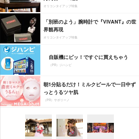
オリコンタイアップ特集
「別班のよう」腕時計で『VIVANT』の世
界観再現
オリコンタイアップ特集
自販機にピッ！ですぐに買えちゃう
（PR）ジハンピ
朝1分貼るだけ！ミルクピールで一日中ず
っとうるツヤ肌
（PR）サボリーノ