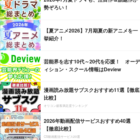
勢ぞろい！
【夏アニメ2026】7月期夏の新アニメを一
挙紹介！
芸能界を志す10代～20代を応援！ オーデ
ィション・スクール情報はDeview
漫画読み放題サブスクおすすめ11選【徹底
比較】
オリコン顧客満足度ランキング
2026年動画配信サービスおすすめ40選
【徹底比較】
CS動画配信サービス20選