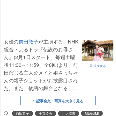
女優の
前田敦子
が主演する、NHK
総合・よるドラ『伝説のお母さ
ん』(2月1日スタート、毎週土曜
後11:30～11:59、全8回)より、前
拡大する
田演じる主人公メイと娘さっちゃ
んの親子ショットがお披露目され
た。また、物語の舞台となる、誰
もが夢中になった某ロールプレイ
記事全文・写真を大きく見る
ングゲーム(RPG )をほうふつとさ
せる世界観を表現したメインビジ
前田敦子
玉置玲央
井之脇海
MEGUMI