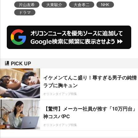
ュアルも完成。
玉置玲央
、
井之脇
片山友希
大東駿介
大倉孝二
NHK
海
、
MEGUMI
、
片山友希
、前原瑞
ドラマ
樹、
大東駿介
、
大倉孝二
の出演も
発表された。
PICK UP
イケメンてんこ盛り！尊すぎる男子の純情
ラブに胸キュン
オリコンタイアップ特集
【驚愕】メーカー社員が推す「10万円台」
神コスパPC
オリコンタイアップ特集