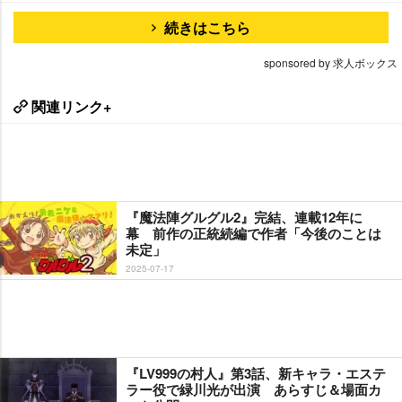
続きはこちら
sponsored by 求人ボックス
関連リンク+
『魔法陣グルグル2』完結、連載12年に
幕 前作の正統続編で作者「今後のことは
未定」
2025-07-17
『LV999の村人』第3話、新キャラ・エステ
ラー役で緑川光が出演 あらすじ＆場面カ