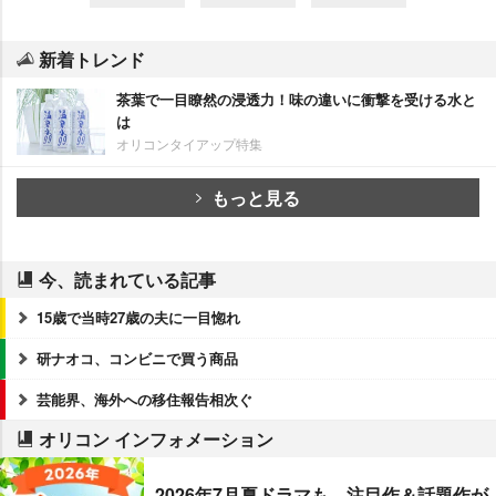
新着トレンド
茶葉で一目瞭然の浸透力！味の違いに衝撃を受ける水と
は
オリコンタイアップ特集
もっと見る
今、読まれている記事
15歳で当時27歳の夫に一目惚れ
研ナオコ、コンビニで買う商品
芸能界、海外への移住報告相次ぐ
オリコン インフォメーション
2026年7月夏ドラマも、注目作＆話題作が