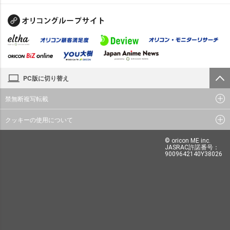
PC版に切り替え
禁無断複写転載
クッキーの使用について
© oricon ME inc.
JASRAC許諾番号：
9009642140Y38026