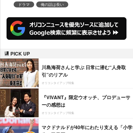
男”な主人公・岸辺満(きしべ・み
ドラマ
俺の話は長い
つる)。31歳にして7年前からの無
職のニート、現実逃避の言い訳と
ヘリクツの天才というクセのある
キャラクターに挑戦する。
PICK UP
川島海荷さんと学ぶ 日常に潜む“人身取
引”のリアル
オリコンタイアップ特集
『VIVANT』限定ウオッチ、プロデューサ
ーの感想は
オリコンタイアップ特集
マクドナルドが40年にわたり支える「小学