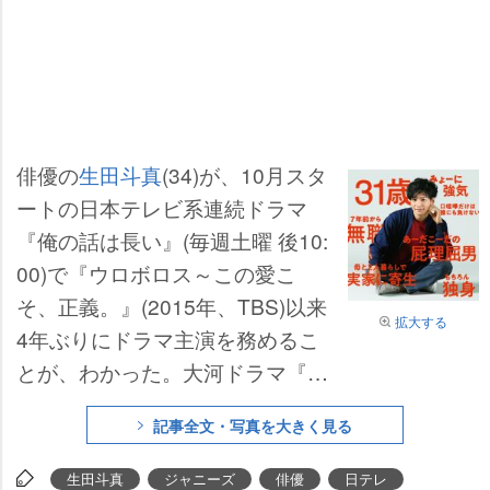
俳優の
生田斗真
(34)が、10月スタ
ートの日本テレビ系連続ドラマ
『俺の話は長い』(毎週土曜 後10:
00)で『ウロボロス～この愛こ
そ、正義。』(2015年、TBS)以来
拡大する
4年ぶりにドラマ主演を務めるこ
とが、わかった。大河ドラマ『い
だてん～東京オリムピック噺～』
記事全文・写真を大きく見る
の三島弥彦役の好演が記憶に新し
い生田が今回演じるのは“ダメ
生田斗真
ジャニーズ
俳優
日テレ