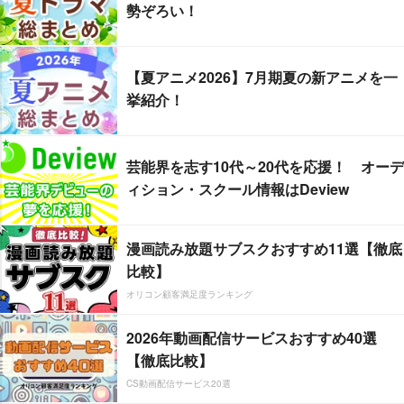
勢ぞろい！
【夏アニメ2026】7月期夏の新アニメを一
挙紹介！
芸能界を志す10代～20代を応援！ オーデ
ィション・スクール情報はDeview
漫画読み放題サブスクおすすめ11選【徹底
比較】
オリコン顧客満足度ランキング
2026年動画配信サービスおすすめ40選
【徹底比較】
CS動画配信サービス20選