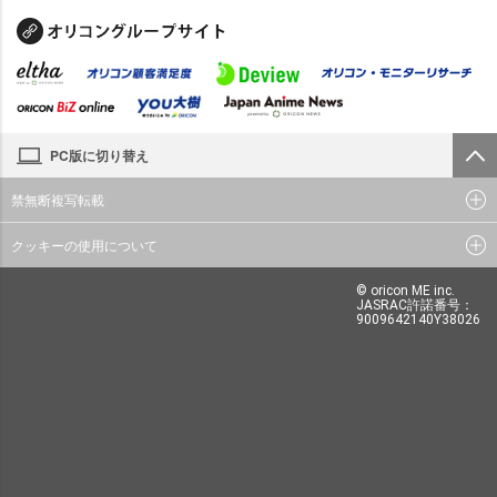
PC版に切り替え
禁無断複写転載
クッキーの使用について
© oricon ME inc.
JASRAC許諾番号：
9009642140Y38026