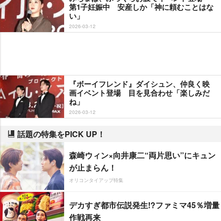
第1子妊娠中 安産しか「神に頼むことはな
い」
2026-03-12
『ボーイフレンド』ダイシュン、仲良く映
画イベント登場 目を見合わせ「楽しみだ
ね」
2026-03-12
話題の特集をPICK UP！
森崎ウィン×向井康二“両片思い”にキュン
が止まらん！
オリコンタイアップ特集
デカすぎ都市伝説発生!?ファミマ45％増量
作戦再来