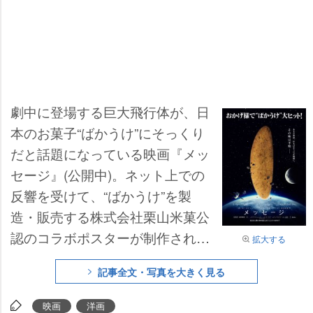
劇中に登場する巨大飛行体が、日
本のお菓子“ばかうけ”にそっくり
だと話題になっている映画『メッ
セージ』(公開中)。ネット上での
反響を受けて、“ばかうけ”を製
造・販売する株式会社栗山米菓公
認のコラボポスターが制作され、
拡大する
同社の栗山敏昭社長も「私の目か
記事全文・写真を大きく見る
ら見ても“ばかうけ”にしか見え
ず、他人事だとは思えない運命的
映画
洋画