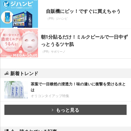
自販機にピッ！ですぐに買えちゃう
（PR）ジハンピ
朝1分貼るだけ！ミルクピールで一日中ず
っとうるツヤ肌
（PR）サボリーノ
新着トレンド
茶葉で一目瞭然の浸透力！味の違いに衝撃を受ける水と
は
オリコンタイアップ特集
もっと見る