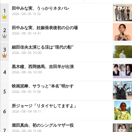
田中みな実、うっかりネタバレ
1
2026-08-05 15:32
田中みな実、妊娠発表後初の公の場
2
2026-08-05 14:41
細田佳央太演じる涼は“現代の彰”
3
2026-08-05 10:00
黒木瞳、西岡徳馬、吉田羊が出演
4
2026-08-06 10:00
映画泥棒、サラっと“本名”明かす
5
2026-08-05 15:06
所ジョージ「リタイヤしてますよ」
6
2026-08-04 18:11
堀田真由、初のシングルマザー役
7
2026-08-06 15:08