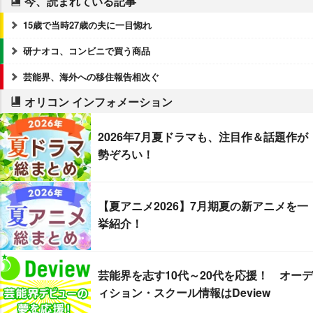
今、読まれている記事
15歳で当時27歳の夫に一目惚れ
研ナオコ、コンビニで買う商品
芸能界、海外への移住報告相次ぐ
オリコン インフォメーション
2026年7月夏ドラマも、注目作＆話題作が
勢ぞろい！
【夏アニメ2026】7月期夏の新アニメを一
挙紹介！
芸能界を志す10代～20代を応援！ オーデ
ィション・スクール情報はDeview