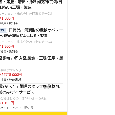
査・運搬・清掃・原料補充/寮完備/日
/日払い/工場・製造
エージェント株式会社AGT東海第一CU
1,500円
社員 / 愛知県
日用品・消費財の機械オペレー
EW
ー/寮完備/日払い/工場・製造
エージェント株式会社AGT東海第一CU
1,360円
社員 / 愛知県
寮完備」/即入寮/製造・工場/工場・製
式会社京栄センター
24万6,000円
社員 / 神奈川県
週3から可」調理スタッフ/無資格可/
前のみ/デイサービス
会社はじめの一歩/ゆいまーるの家
1,162円
バイト・パート / 愛知県