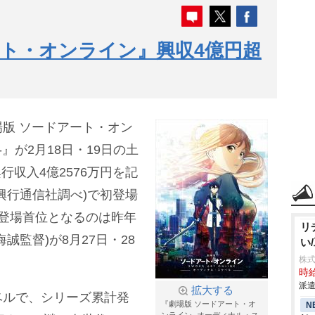
ト・オンライン』興収4億円超
版 ソードアート・オン
』が2月18日・19日の土
興行収入4億2576万円を記
興行通信社調べ)で初登場
登場首位となるのは昨年
リ
誠監督)が8月27日・28
い
株
時給
派遣
拡大する
ベルで、シリーズ累計発
『劇場版 ソードアート・オ
N