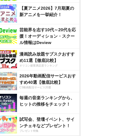
【夏アニメ2026】7月期夏の
新アニメを一挙紹介！
芸能界を志す10代～20代を応
援！オーディション・スクー
ル情報はDeview
漫画読み放題サブスクおすす
め11選【徹底比較】
オリコン顧客満足度ランキング
2026年動画配信サービスおす
すめ40選【徹底比較】
CS動画配信サービス20選
毎週の音楽ランキングから、
ヒットの推移をチェック！
試写会、登壇イベント、サイ
ンチェキなどプレゼント！
プレゼント特集