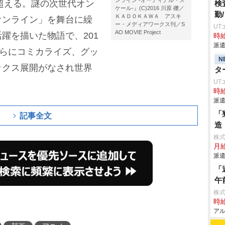
ンライン -オーディナル・ス
を超える。謎の次世代オン
検
ケール-』(C)2016 川原 礫／
勤
ＫＡＤＯＫＡＷＡ アスキ
オンライン」を舞台に繰
ー・メディアワークス刊／S
UT
AO MOVIE Project
躍を描いた物語で、201
時給
派遣
さらにコミカライズ、グッ
N
ックス展開がなされ世界
タ
UT
時給
派遣
「
記事全文
造
株
月給
派遣
「
午
株式
時給
アル