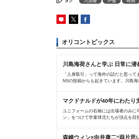
タグ
川原礫
声優
映画
オリコントピックス
川島海荷さんと学ぶ 日常に潜
「人身取引」って海外の話だと思って
NSの投稿からも起きています。川島
マクドナルドが40年にわたり
ユニフォームの右袖には出場者のみに
ン」をつけて学童球児たちが頂点を目
森崎ウィン×向井康二“両片思