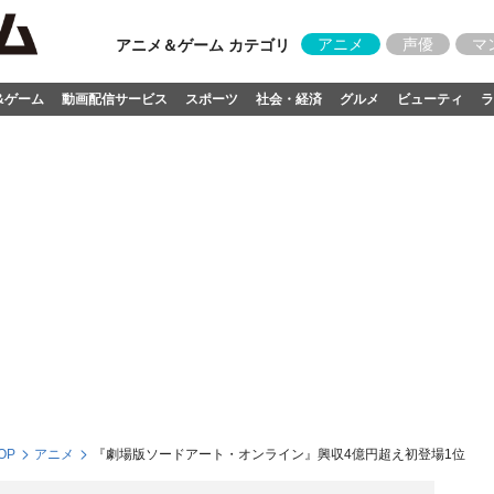
アニメ
声優
マ
アニメ＆ゲーム カテゴリ
&ゲーム
動画配信サービス
スポーツ
社会・経済
グルメ
ビューティ
ラ
OP
アニメ
『劇場版ソードアート・オンライン』興収4億円超え初登場1位