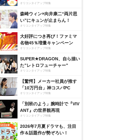
オリコンタイアップ特集
森崎ウィン×向井康二“両片思
い”にキュンが止まらん！
オリコンタイアップ特集
大好評につき再び！ファミマ
名物45％増量キャンペーン
オリコンタイアップ特集
SUPER★DRAGON、自ら描い
た”レトロフューチャー”
オリコンタイアップ特集
【驚愕】メーカー社員が推す
「10万円台」神コスパPC
オリコンタイアップ特集
「別班のよう」腕時計で『VIV
ANT』の世界観再現
オリコンタイアップ特集
2026年7月夏ドラマも、注目
作＆話題作が勢ぞろい！