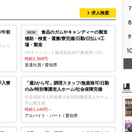
7
求人検索
8
/午前
食品のガムやキャンディーの製造
NEW
9
補助・検査・運搬/寮完備/日勤/日払い/工
場・製造
ひらつ
1
UTエージェント株式会社AGT東海第一CU
時給1,300円
派遣社員 / 愛知県
即入寮
「週2から可」調理スタッフ/無資格可/日勤
のみ/特別養護老人ホーム/社会保障完備
社会福祉法人和進奉仕会/特別養護老人ホーム
守山豊生苑
時給1,140円～
アルバイト・パート / 愛知県