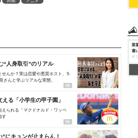
邦画
アニメ
茶
違
オ
む“人身取引”のリアル
ませんか？実は恋愛や悪質ホスト、S
海荷さんと学ぶリアルな実態。
支える「小学生の甲子園」
与えられる「マクドナルド・ワッペ
指す
い”にキュンが止まらん！