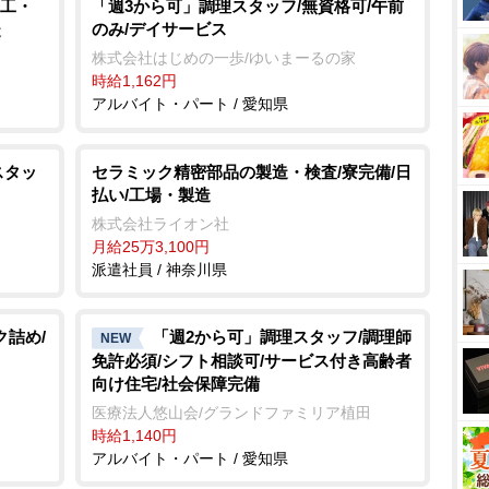
工・
「週3から可」調理スタッフ/無資格可/午前
のみ/デイサービス
造
株式会社はじめの一歩/ゆいまーるの家
時給1,162円
アルバイト・パート / 愛知県
スタッ
セラミック精密部品の製造・検査/寮完備/日
払い/工場・製造
株式会社ライオン社
月給25万3,100円
派遣社員 / 神奈川県
ク詰め/
「週2から可」調理スタッフ/調理師
NEW
免許必須/シフト相談可/サービス付き高齢者
向け住宅/社会保障完備
医療法人悠山会/グランドファミリア植田
時給1,140円
アルバイト・パート / 愛知県