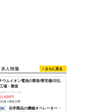
さらに見る
チウムイオン電池の製造/寮完備/日払
/工場・製造
式会社ライオン社
1,600円
社員 / 神奈川県
化学製品の機械オペレーター・
EW