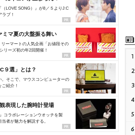
OVE SONG）』が8／５よりJ:C
アラブ！
ァミマ夏の大盤振る舞い
ミリーマートの人気企画「お値段その
、シリーズ初の年2回開催！
1
C９選」とは？
2
い。そこで、マウスコンピューターの
3
をご紹介！
4
界観表現した腕時計登場
5
NT』コラボレーションウオッチを製
担当者が魅力を解説する。
6