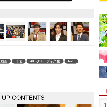
動画
俳優
AKBグループ卒業生
hulu
K UP CONTENTS
1