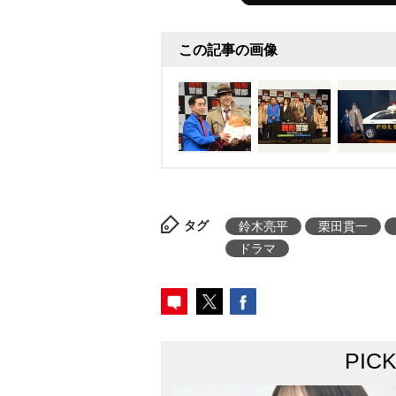
この記事の画像
タグ
鈴木亮平
栗田貫一
ドラマ
PIC