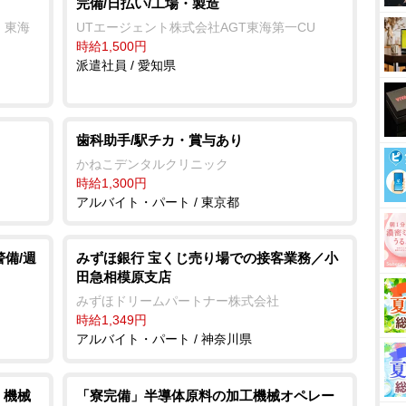
完備/日払い/工場・製造
 東海
UTエージェント株式会社AGT東海第一CU
時給1,500円
派遣社員 / 愛知県
歯科助手/駅チカ・賞与あり
かねこデンタルクリニック
時給1,300円
アルバイト・パート / 東京都
警備/週
みずほ銀行 宝くじ売り場での接客業務／小
田急相模原支店
みずほドリームパートナー株式会社
時給1,349円
アルバイト・パート / 神奈川県
、機械
「寮完備」半導体原料の加工機械オペレー