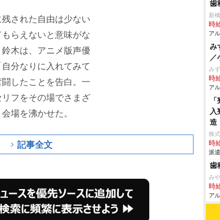
歯
新
に残された自由は少ない
時給
てもらえないと意味がな
アル
み
う鈴木は、アニメ版声優
／
「自分なりに入れてみて
み
時給
奮闘したことを告白。一
アル
セリフをその場でさまざ
「
入
、会場を沸かせた。
造
株
記事全文
時給
派遣
歯
み
時給
アル