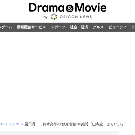
&ゲーム
動画配信サービス
スポーツ
社会・経済
グルメ
ビューティ
ラ
OP
ドラマ
栗田貫一、鈴木亮平の“銭形警部”を絶賛「山寺宏一よりいい」