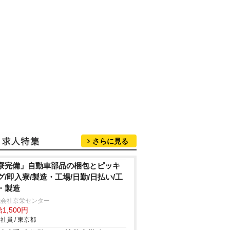
さらに見る
寮完備」自動車部品の梱包とピッキ
グ/即入寮/製造・工場/日勤/日払い/工
・製造
式会社京栄センター
1,500円
社員 / 東京都