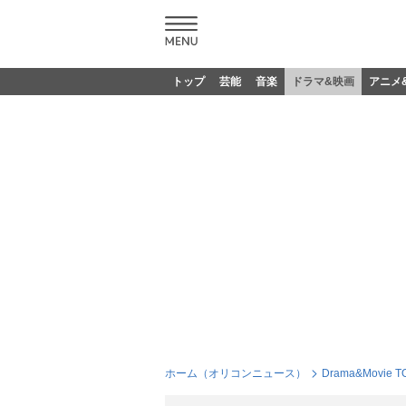
トップ
芸能
音楽
ドラマ&映画
アニメ
ホーム（オリコンニュース）
Drama&Movie T