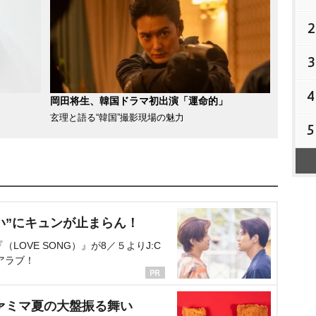
2
3
4
岡田将生、韓国ドラマ初出演「運命的」
玄理と語る“韓国”撮影現場の魅力
5
い”にキュンが止まらん！
OVE SONG）』が8／５よりJ:C
アラブ！
ァミマ夏の大盤振る舞い