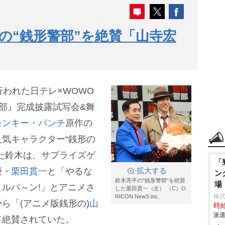
の“銭形警部”を絶賛「山寺宏
行われた日テレ×WOWO
警部』完成披露試写会&舞
モンキー・パンチ
原作の
気キャラクター“銭形の
た鈴木は、サプライズゲ
「
優・
栗田貫一
と「やるな
拡大する
ン
鈴木亮平の“銭形警部”を絶賛
場
ルパ～ン!」とアニメさ
した栗田貫一（左） （C）O
株
RICON NewS inc.
ら「(アニメ版銭形の)
山
時給
派遣
て絶賛されていた。