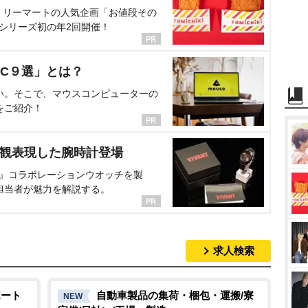
ミリーマートの人気企画「お値段その
、シリーズ初の年2回開催！
C９選」とは？
い。そこで、マウスコンピューターの
をご紹介！
界観表現した腕時計登場
NT』コラボレーションウオッチを製
担当者が魅力を解説する。
求人検索
ポート
自動車製品の集荷・梱包・運搬/寮
NEW