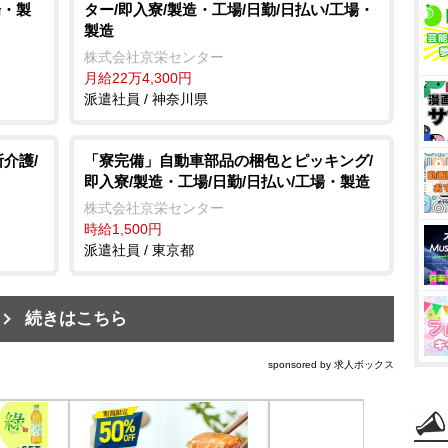
場・製
ター/即入寮/製造・工場/日勤/日払い/工場・
製造
株式会社京栄センター
月給22万4,300円
派遣社員 / 神奈川県
介護/
「寮完備」自動車部品の梱包とピッキング/
即入寮/製造・工場/日勤/日払い/工場・製造
株式会社京栄センター
時給1,500円
派遣社員 / 東京都
続きはこちら
sponsored by 求人ボックス