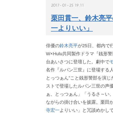
2017-01-25 19:11
栗田貫一、鈴木亮平
一よりいい」
俳優の
鈴木亮平
が25日、都内で
W×Hulu共同製作ドラマ『銭形
台あいさつに登壇した。劇中で
名作『ルパン三世』に登場する人
とっつぁん”こと銭形警部を演じ
ストで登場したルパン三世の声
ぁ、とっつぁん」「うるさ～い、
ながらの掛け合いを披露。栗田か
寺宏一
よりいい」と冗談めかし