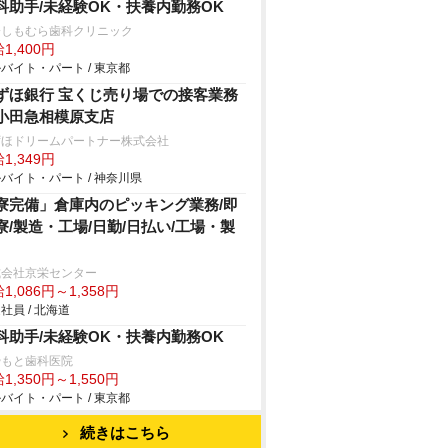
科助手/未経験OK・扶養内勤務OK
橋しもむら歯科クリニック
1,400円
バイト・パート / 東京都
ずほ銀行 宝くじ売り場での接客業務
小田急相模原支店
ずほドリームパートナー株式会社
1,349円
バイト・パート / 神奈川県
寮完備」倉庫内のピッキング業務/即
寮/製造・工場/日勤/日払い/工場・製
式会社京栄センター
1,086円～1,358円
社員 / 北海道
科助手/未経験OK・扶養内勤務OK
やもと歯科医院
1,350円～1,550円
バイト・パート / 東京都
続きはこちら