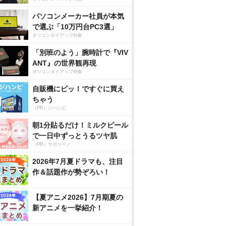
パソコンメーカー社員が本気
で選ぶ「10万円台PC3選」
オリコンタイアップ特集
「別班のよう」腕時計で『VIV
ANT』の世界観再現
オリコンタイアップ特集
自販機にピッ！ですぐに買え
ちゃう
（PR）ジハンピ
朝1分貼るだけ！ミルクピール
で一日中ずっとうるツヤ肌
（PR）サボリーノ
2026年7月夏ドラマも、注目
作＆話題作が勢ぞろい！
【夏アニメ2026】7月期夏の
新アニメを一挙紹介！