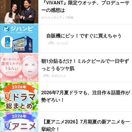
『VIVANT』限定ウオッチ、プロデューサ
ーの感想は
オリコンタイアップ特集
自販機にピッ！ですぐに買えちゃう
（PR）ジハンピ
朝1分貼るだけ！ミルクピールで一日中ず
っとうるツヤ肌
（PR）サボリーノ
2026年7月夏ドラマも、注目作＆話題作が
勢ぞろい！
【夏アニメ2026】7月期夏の新アニメを一
挙紹介！