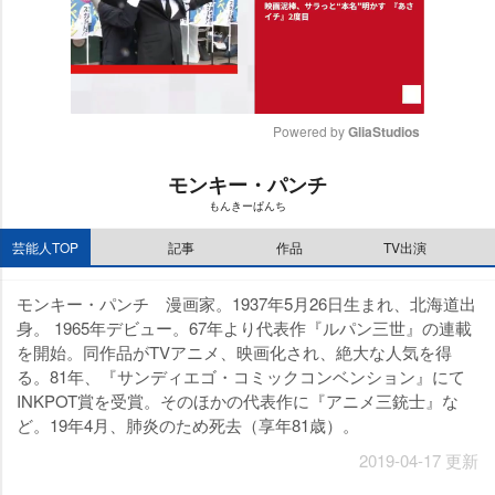
Powered by 
GliaStudios
M
モンキー・パンチ
u
もんきーぱんち
t
e
芸能人TOP
記事
作品
TV出演
モンキー・パンチ 漫画家。1937年5月26日生まれ、北海道出
身。 1965年デビュー。67年より代表作『ルパン三世』の連載
を開始。同作品がTVアニメ、映画化され、絶大な人気を得
る。81年、『サンディエゴ・コミックコンベンション』にて
INKPOT賞を受賞。そのほかの代表作に『アニメ三銃士』な
ど。19年4月、肺炎のため死去（享年81歳）。
2019-04-17 更新