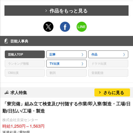
作品をもっと見る
芸能人事典
芸能人TOP
記事
作品
ランキング情報
TV出演
ドラマ出演
CM出演
歌詞
音楽配信
求人特集
さらに見る
「寮完備」組み立て検査及び付随する作業/即入寮/製造・工場/日
勤/日払い/工場・製造
株式会社京栄センター
時給1,250円～1,563円
派遣社員 / 愛知県