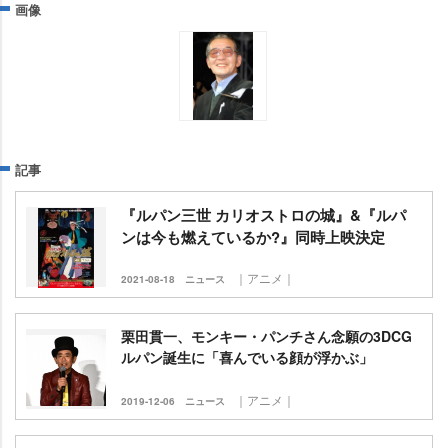
画像
記事
『ルパン三世 カリオストロの城』&『ルパ
ンは今も燃えているか?』同時上映決定
｜アニメ｜
2021-08-18
ニュース
栗田貫一、モンキー・パンチさん念願の3DCG
ルパン誕生に「喜んでいる顔が浮かぶ」
｜アニメ｜
2019-12-06
ニュース