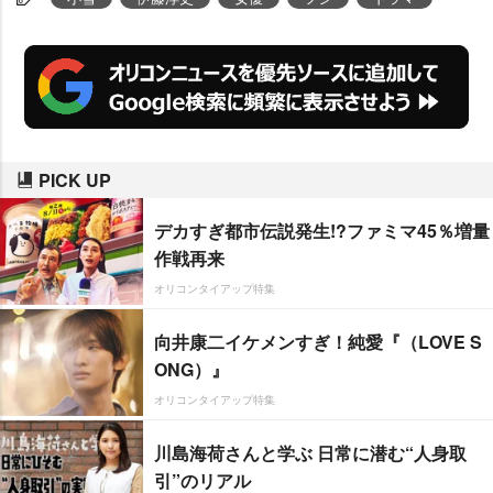
るエリート弁護士・柿原新一には
俳優・
伊藤淳史
が起用された。
PICK UP
デカすぎ都市伝説発生!?ファミマ45％増量
作戦再来
オリコンタイアップ特集
向井康二イケメンすぎ！純愛『（LOVE S
ONG）』
オリコンタイアップ特集
川島海荷さんと学ぶ 日常に潜む“人身取
引”のリアル