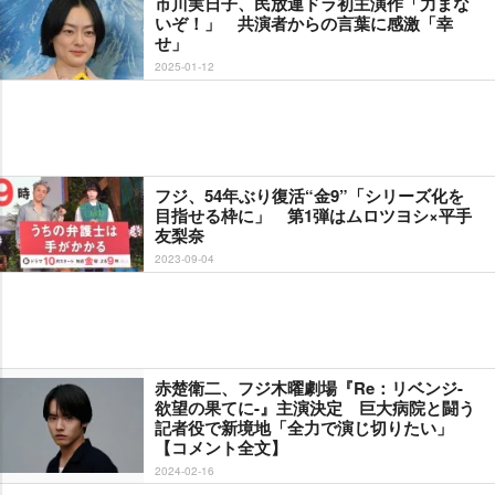
市川実日子、民放連ドラ初主演作「力まな
いぞ！」 共演者からの言葉に感激「幸
せ」
2025-01-12
フジ、54年ぶり復活“金9”「シリーズ化を
目指せる枠に」 第1弾はムロツヨシ×平手
友梨奈
2023-09-04
赤楚衛二、フジ木曜劇場『Re：リベンジ-
欲望の果てに-』主演決定 巨大病院と闘う
記者役で新境地「全力で演じ切りたい」
【コメント全文】
2024-02-16