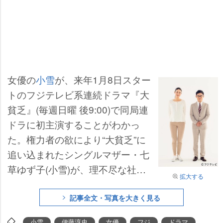
女優の
小雪
が、来年1月8日スター
トのフジテレビ系連続ドラマ『大
貧乏』(毎週日曜 後9:00)で同局連
ドラに初主演することがわかっ
た。権力者の欲により“大貧乏”に
追い込まれたシングルマザー・七
草ゆず子(小雪)が、理不尽な社会
拡大する
に立ち向かう“お金”と“愛”をテーマ
にした完全オリジナルのヒューマ
記事全文・写真を大きく見る
ン・コメディー。彼女の相棒とな
小雪
伊藤淳史
女優
フジ
ドラマ