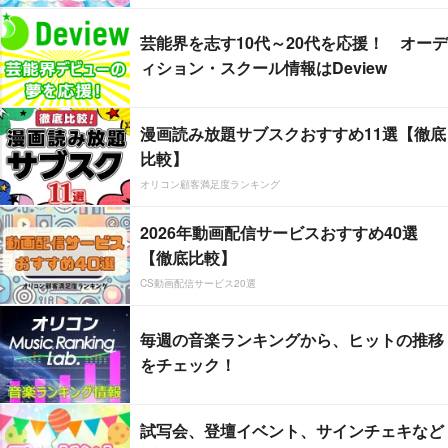
芸能界を志す10代～20代を応援！ オーデ
ィション・スクール情報はDeview
漫画読み放題サブスクおすすめ11選【徹底
比較】
オリコン顧客満足度ランキング
2026年動画配信サービスおすすめ40選
【徹底比較】
CS動画配信サービス20選
毎週の音楽ランキングから、ヒットの推移
をチェック！
試写会、登壇イベント、サインチェキなど