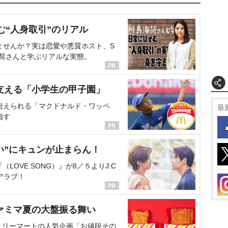
む“人身取引”のリアル
ませんか？実は恋愛や悪質ホスト、S
海荷さんと学ぶリアルな実態。
支える「小学生の甲子園」
与えられる「マクドナルド・ワッペ
最
指す
い”にキュンが止まらん！
OVE SONG）』が8／５よりJ:C
アラブ！
ァミマ夏の大盤振る舞い
ミリーマートの人気企画「お値段その