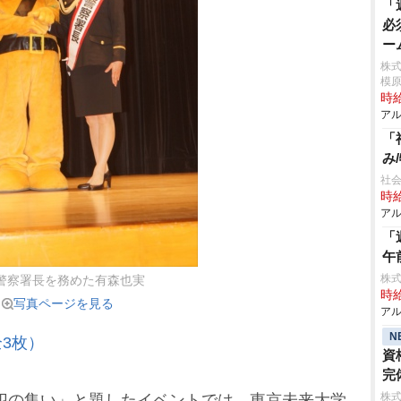
「
必
ー
株
模
時給
アル
「
み
社会
時給
アル
「
午
株式
警察署長を務めた有森也実
時給
写真ページを見る
アル
N
3枚）
資
完
株式
犯の集い」と題したイベントでは、東京未来大学