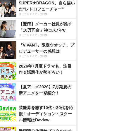
SUPER★DRAGON、自ら描い
た”レトロフューチャー”
オリコンタイアップ特集
【驚愕】メーカー社員が推す
「10万円台」神コスパPC
オリコンタイアップ特集
『VIVANT』限定ウオッチ、プ
ロデューサーの感想は
オリコンタイアップ特集
2026年7月夏ドラマも、注目
作＆話題作が勢ぞろい！
【夏アニメ2026】7月期夏の
新アニメを一挙紹介！
芸能界を志す10代～20代を応
援！オーディション・スクー
ル情報はDeview