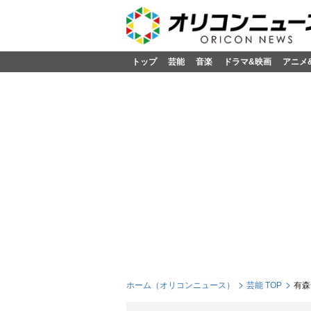
トップ
芸能
音楽
ドラマ&映画
アニメ
ホーム（オリコンニュース）
芸能 TOP
有森