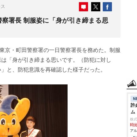
ース
警察署長 制服姿に「身が引き締まる思
、東京・町田警察署の一日警察署長を務めた。制服
森は「身が引き締まる思いです。（防犯に対し
い」と、防犯意識を再確認した様子だった。
N
許
ム
株式
時給
アル