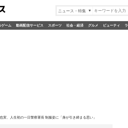
ニュース・特集
&ゲーム
動画配信サービス
スポーツ
社会・経済
グルメ
ビューティ
ラ
也実、人生初の一日警察署長 制服姿に「身が引き締まる思い」