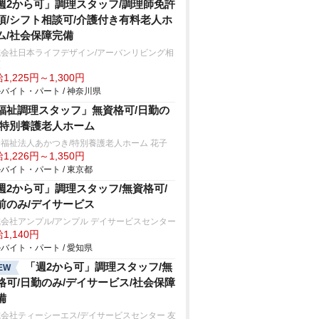
週2から可」調理スタッフ/調理師免許
須/シフト相談可/介護付き有料老人ホ
ム/社会保障完備
式会社日本ライフデザイン/アーバンリビング相
原
1,225円～1,300円
バイト・パート / 神奈川県
福祉調理スタッフ」無資格可/日勤の
/特別養護老人ホーム
福祉法人あかつき/特別養護老人ホーム 花子
1,226円～1,350円
バイト・パート / 東京都
週2から可」調理スタッフ/無資格可/
前のみ/デイサービス
会社アンプル/アンプル デイサービスセンター
1,140円
バイト・パート / 愛知県
「週2から可」調理スタッフ/無
EW
格可/日勤のみ/デイサービス/社会保障
備
会社ティーシーエス/デイサービスセンター 友