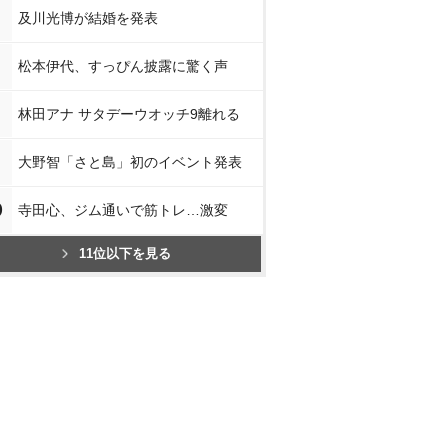
及川光博が結婚を発表
松本伊代、すっぴん披露に驚く声
林田アナ サタデーウオッチ9離れる
大野智「さと島」初のイベント発表
0
寺田心、ジム通いで筋トレ…激変
11位以下を見る