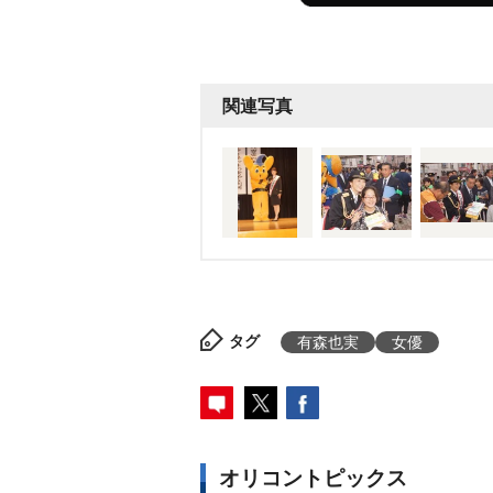
関連写真
タグ
有森也実
女優
オリコントピックス