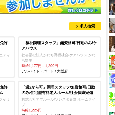
求人検索
免許
「福祉調理スタッフ」無資格可/日勤のみ/ケ
アハウス
社会福祉法人かわち野福祉会/ケアハウス かわ
ュニティ
ち野里
時給1,177円～1,200円
アルバイト・パート / 大阪府
免許
「週2から可」調理スタッフ/無資格可/日勤
のみ/住宅型有料老人ホーム/社会保障完備
ム
株式会社アプルール/ソレスタ秦野 ホームタイ
ークそよ
プ
時給1,225円