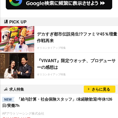
PICK UP
デカすぎ都市伝説発生!?ファミマ45％増量
作戦再来
オリコンタイアップ特集
『VIVANT』限定ウオッチ、プロデューサ
ーの感想は
オリコンタイアップ特集
求人特集
さらに見る
「給与計算・社会保険スタッフ」/未経験歓迎/年休126
NEW
日/実働7h
APアウトソーシング株式会社