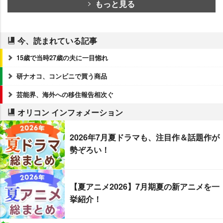
もっと見る
今、読まれている記事
15歳で当時27歳の夫に一目惚れ
研ナオコ、コンビニで買う商品
芸能界、海外への移住報告相次ぐ
オリコン インフォメーション
2026年7月夏ドラマも、注目作＆話題作が
勢ぞろい！
【夏アニメ2026】7月期夏の新アニメを一
挙紹介！