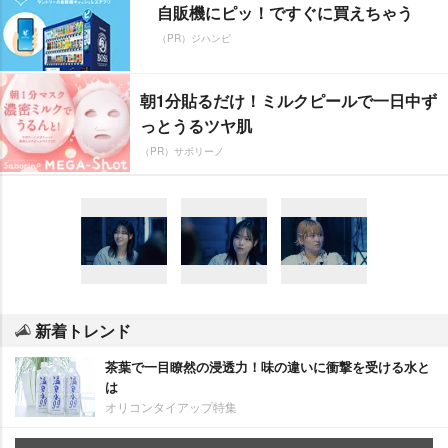
自販機にピッ！ですぐに買えちゃう
（PR）ジハンピ
朝1分貼るだけ！ミルクピールで一日中ず
っとうるツヤ肌
（PR）サボリーノ
新着トレンド
茶葉で一目瞭然の浸透力！味の違いに衝撃を受ける水と
は
オリコンタイアップ特集