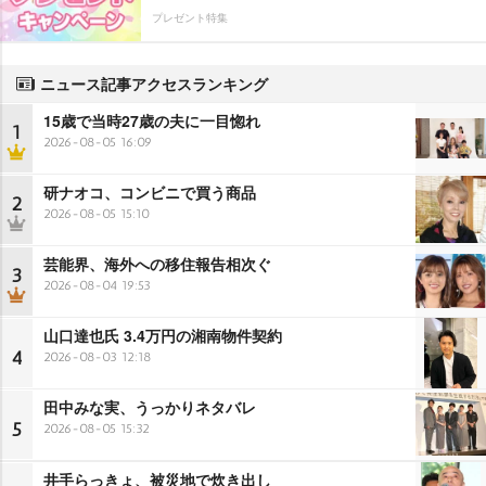
プレゼント特集
ニュース記事アクセスランキング
15歳で当時27歳の夫に一目惚れ
1
2026-08-05 16:09
研ナオコ、コンビニで買う商品
2
2026-08-05 15:10
芸能界、海外への移住報告相次ぐ
3
2026-08-04 19:53
山口達也氏 3.4万円の湘南物件契約
4
2026-08-03 12:18
田中みな実、うっかりネタバレ
5
2026-08-05 15:32
井手らっきょ、被災地で炊き出し