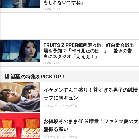
もしれないですね」
2026-06-17
FRUITS ZIPPER鎮西寿々歌、紅白歌合戦出
場を予知？「昨日見たのは…」 驚きの告
白にスタジオ「えぇぇ！」
2026-07-09
話題の特集をPICK UP！
イケメンてんこ盛り！尊すぎる男子の純情
ラブに胸キュン
オリコンタイアップ特集
お値段そのまま45％増量！ファミマ夏の大
盤振る舞い
オリコンタイアップ特集