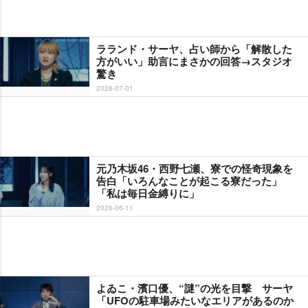
ラランド・サーヤ、占い師から「解散した
方がいい」助言にまさかの回答→スタジオ
驚き
2026-07-01
元乃木坂46・西野七瀬、寮での怪奇現象を
告白「いろんなことが起こる寮だった」
「私は毎日金縛りに」
2026-06-11
よゐこ・濱口優、“謎”の光を目撃 サーヤ
「UFOの駐車場みたいなエリアがあるのか